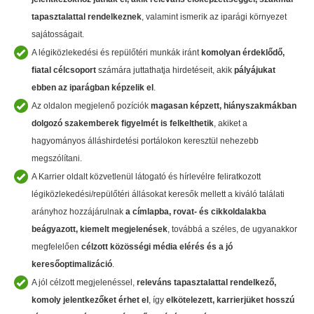
tapasztalattal rendelkeznek
, valamint ismerik az iparági környezet
sajátosságait.
A légiközlekedési és repülőtéri munkák iránt
komolyan érdeklődő,
fiatal célcsoport
számára juttathatja hirdetéseit, akik
pályájukat
ebben az iparágban képzelik el
.
Az oldalon megjelenő pozíciók
magasan képzett, hiányszakmákban
dolgozó szakemberek
figyelmét is felkelthetik
, akiket a
hagyományos álláshirdetési portálokon keresztül nehezebb
megszólítani.
A Karrier oldalt közvetlenül látogató és hírlevélre feliratkozott
légiközlekedési/repülőtéri állásokat keresők mellett a kiváló találati
arányhoz hozzájárulnak
a címlapba, rovat- és cikkoldalakba
beágyazott, kiemelt megjelenések
, továbbá a széles, de ugyanakkor
megfelelően
célzott közösségi média elérés és a jó
keresőoptimalizáció
.
A jól célzott megjelenéssel,
releváns tapasztalattal rendelkező,
komoly jelentkezőket érhet el
, így
elkötelezett, karrierjüket hosszú