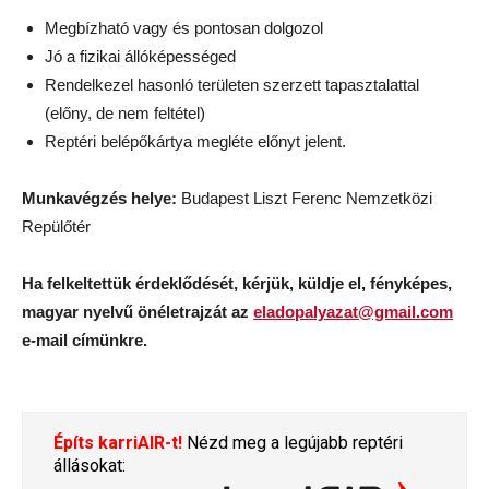
Megbízható vagy és pontosan dolgozol
Jó a fizikai állóképességed
Rendelkezel hasonló területen szerzett tapasztalattal
(előny, de nem feltétel)
Reptéri belépőkártya megléte előnyt jelent.
Munkavégzés helye:
Budapest Liszt Ferenc Nemzetközi
Repülőtér
Ha felkeltettük érdeklődését, kérjük, küldje el, fényképes,
magyar nyelvű önéletrajzát az
eladopalyazat@gmail.com
e-mail címünkre.
Építs karriAIR-t!
Nézd meg a legújabb reptéri
állásokat: