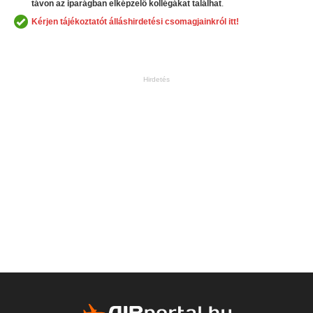
távon az iparágban
elképzelő kollégákat találhat
.
Kérjen tájékoztatót álláshirdetési csomagjainkról itt!
Hirdetés