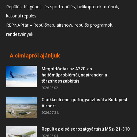
Repülés: Kisgépes- és sportrepülés, helikopterek, drónok,
katonai repülés
REPNAPtár – Repülőnap, airshow, repülős programok,
rendezvények
A címlapról ajánljuk
Megoldódtak az A220-as
hajtóműproblémái, napirenden a
törzshosszabbítás
2026.08.02.
Csökkenti energiafogyasztását a Budapest
Airport
2026.07.31.
Repült az első sorozatgyártású MSz-21-310
2026.08.04.