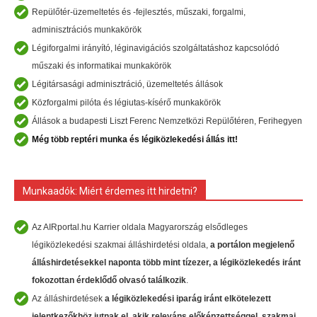
Repülőtér-üzemeltetés és -fejlesztés, műszaki, forgalmi,
adminisztrációs munkakörök
Légiforgalmi irányító, léginavigációs szolgáltatáshoz kapcsolódó
műszaki és informatikai munkakörök
Légitársasági adminisztráció, üzemeltetés állások
Közforgalmi pilóta és légiutas-kísérő munkakörök
Állások a budapesti Liszt Ferenc Nemzetközi Repülőtéren, Ferihegyen
Még több reptéri munka és légiközlekedési állás itt!
Munkaadók: Miért érdemes itt hirdetni?
Az AIRportal.hu Karrier oldala Magyarország elsődleges
légiközlekedési szakmai álláshirdetési oldala,
a portálon megjelenő
álláshirdetésekkel naponta több mint tízezer, a légiközlekedés iránt
fokozottan érdeklődő olvasó találkozik
.
Az álláshirdetések
a légiközlekedési iparág iránt
elkötelezett
jelentkezőkhöz
jutnak el, akik
releváns előképzettséggel, szakmai