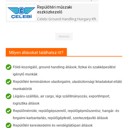
Kft.
Repülőtéri műszaki
eszközkezelő
Celebi Ground Handling Hungary Kft.
Hirdetés
Milyen állásokat találhatsz itt?
Földi kiszolgáló, ground handling állások, fizikai és szakképesítést
igénylő munkák
Repülőtéri terminálokon utasforgalmi, utasbiztonsági feladatokat ellátó
munkakörök
Légiáru-szállítás, air cargo, légi szállítmányozás, export/import,
logisztika állások
Repülőmérnöki, repülőgépszerelő, repülőgépműszerész, hangár- és
forgalmi-karbantartás, repülőgépfestő, szerkezetjavító állások
Repülőtéri kereskedelmi és vendéglátóipari állások