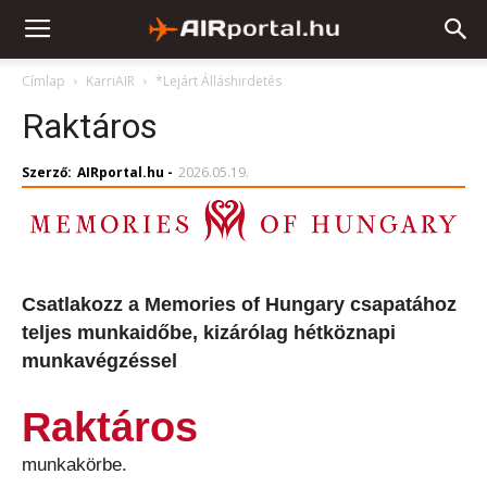
Címlap
KarriAIR
*Lejárt Álláshirdetés
Raktáros
Szerző:
AIRportal.hu
-
2026.05.19.
Csatlakozz a Memories of Hungary csapatához
teljes munkaidőbe, kizárólag hétköznapi
munkavégzéssel
Raktáros
munkakörbe.