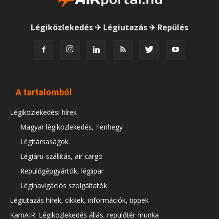
Légiközlekedés ✈ Légiutazás ✈ Repülés
A tartalomból
Légiközlekedési hírek
Magyar légiközlekedés, Ferihegy
Légitársaságok
Légiáru-szállítás, air cargo
Repülőgépgyártók, légiipar
Léginavigációs szolgáltatók
Légiutazás hírek, cikkek, információk, tippek
KarriAIR: Légiközlekedés állás, repülőtér munka