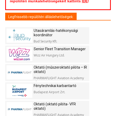
repülőtéri munkalehetőségekért kattints
IDE
!
Legfrissebb repülőtéri álláslehetőségek:
Utasáramlás-hatékonysági
koordinátor
Bud Security Kft.
Senior Fleet Transition Manager
Wizz Air Hungary Ltd.
Oktató (műszeroktató pilóta – IR
oktató)
PHARMAFLIGHT Aviation Academy
Kft.
Fénytechnikai karbantartó
Budapest Airport Zrt.
Oktató (oktató pilóta- VFR
oktató)
PHARMAFLIGHT Aviation Academy