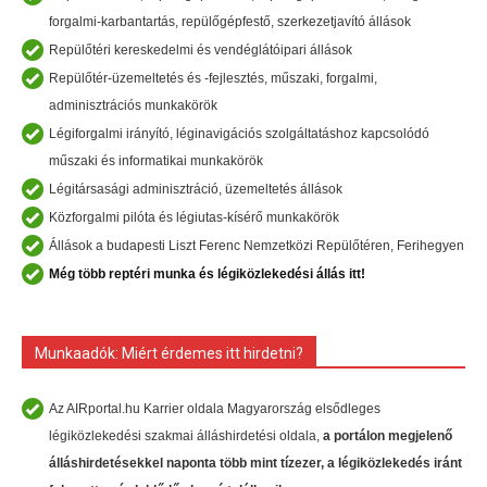
forgalmi-karbantartás, repülőgépfestő, szerkezetjavító állások
Repülőtéri kereskedelmi és vendéglátóipari állások
Repülőtér-üzemeltetés és -fejlesztés, műszaki, forgalmi,
adminisztrációs munkakörök
Légiforgalmi irányító, léginavigációs szolgáltatáshoz kapcsolódó
műszaki és informatikai munkakörök
Légitársasági adminisztráció, üzemeltetés állások
Közforgalmi pilóta és légiutas-kísérő munkakörök
Állások a budapesti Liszt Ferenc Nemzetközi Repülőtéren, Ferihegyen
Még több reptéri munka és légiközlekedési állás itt!
Munkaadók: Miért érdemes itt hirdetni?
Az AIRportal.hu Karrier oldala Magyarország elsődleges
légiközlekedési szakmai álláshirdetési oldala,
a portálon megjelenő
álláshirdetésekkel naponta több mint tízezer, a légiközlekedés iránt