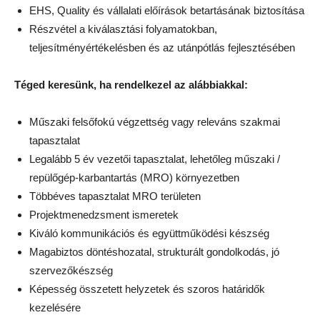
EHS, Quality és vállalati előírások betartásának biztosítása
Részvétel a kiválasztási folyamatokban,
teljesítményértékelésben és az utánpótlás fejlesztésében
Téged keresünk, ha rendelkezel az alábbiakkal:
Műszaki felsőfokú végzettség vagy releváns szakmai
tapasztalat
Legalább 5 év vezetői tapasztalat, lehetőleg műszaki /
repülőgép-karbantartás (MRO) környezetben
Többéves tapasztalat MRO területen
Projektmenedzsment ismeretek
Kiváló kommunikációs és együttműködési készség
Magabiztos döntéshozatal, strukturált gondolkodás, jó
szervezőkészség
Képesség összetett helyzetek és szoros határidők
kezelésére