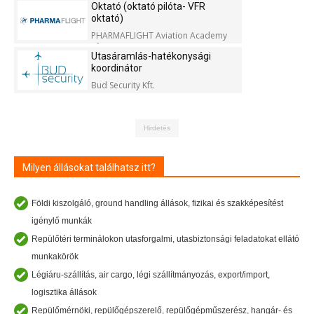
Oktató (oktató pilóta- VFR
oktató)
PHARMAFLIGHT Aviation Academy
Kft.
Utasáramlás-hatékonysági
koordinátor
Bud Security Kft.
Hirdetés
Milyen állásokat találhatsz itt?
Földi kiszolgáló, ground handling állások, fizikai és szakképesítést
igénylő munkák
Repülőtéri terminálokon utasforgalmi, utasbiztonsági feladatokat ellátó
munkakörök
Légiáru-szállítás, air cargo, légi szállítmányozás, export/import,
logisztika állások
Repülőmérnöki, repülőgépszerelő, repülőgépműszerész, hangár- és