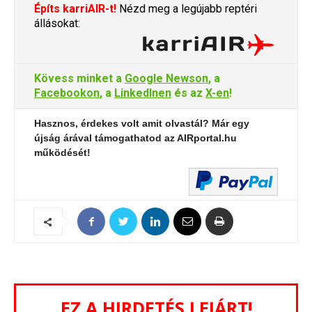
Építs karriAIR-t!
Nézd meg a legújabb reptéri
állásokat:
Kövess minket a
Google Newson
, a
Facebookon
, a
LinkedInen
és az
X-en
!
Hasznos, érdekes volt amit olvastál? Már egy
újság árával támogathatod az AIRportal.hu
működését!
EZ A HIRDETÉS LEJÁRT!