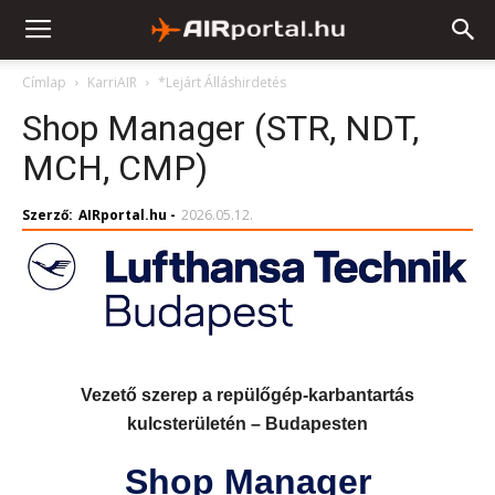
Címlap
KarriAIR
*Lejárt Álláshirdetés
Shop Manager (STR, NDT,
MCH, CMP)
Szerző:
AIRportal.hu
-
2026.05.12.
Vezető szerep a repülőgép‑karbantartás
kulcsterületén – Budapesten
Shop Manager