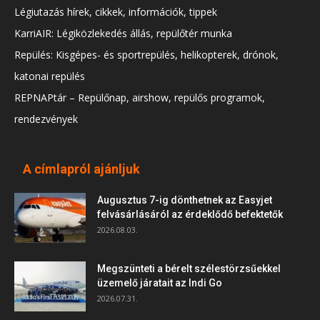
Légiutazás hírek, cikkek, információk, tippek
KarriAIR: Légiközlekedés állás, repülőtér munka
Repülés: Kisgépes- és sportrepülés, helikopterek, drónok,
katonai repülés
REPNAPtár – Repülőnap, airshow, repülős programok,
rendezvények
A címlapról ajánljuk
Augusztus 7-ig dönthetnek az Easyjet
felvásárlásáról az érdeklődő befektetők
2026.08.03.
Megszünteti a bérelt szélestörzsűekkel
üzemelő járatait az Indi Go
2026.07.31.