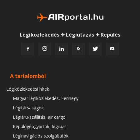
Légiközlekedés ✈ Légiutazás ✈ Repülés
A tartalomból
Légiközlekedési hírek
Magyar légiközlekedés, Ferihegy
Légitársaságok
Légiáru-szállítás, air cargo
Repülőgépgyártók, légiipar
Léginavigációs szolgáltatók