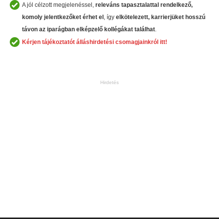
A jól célzott megjelenéssel,
releváns tapasztalattal rendelkező,
komoly jelentkezőket érhet el
, így
elkötelezett, karrierjüket hosszú
távon az iparágban
elképzelő kollégákat találhat
.
Kérjen tájékoztatót álláshirdetési csomagjainkról itt!
Hirdetés