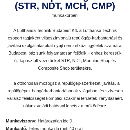
(STR, NDT, MCH, CMP)
munkakörben.
A Lufthansa Technik Budapest Kft. a Lufthansa Technik
csoport tagjaként világszínvonalú repülőgép-karbantartási és
javítási szolgáltatásokat nyújt nemzetközi ügyfelek számára.
Budapesti bázisunk folyamatosan fejlődik – ehhez keressük
új, tapasztalt vezetőnket STR, NDT, Machine Shop és
Composite Shop területekre.
Ha otthonosan mozogsz a repülőgép-szerkezeti javítás, a
repülőgépek hangárkarbantartásának világában, és szívesen
vállalsz felelősséget komplex szakmai területek irányításáért,
nálunk valódi hatással lehetsz a működésre.
Munkaviszony:
Határozatlan idejű
Munkaidő:
Teljes munkaidő (heti 40 óra)