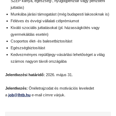
SZÉP kártya, egészség-, nyugdíjpénztár vagy pénzbeni
juttatás)
Munkába járási támogatást (még budapesti lakosoknak is)
Féléves és évvégi vállalati célprémiumot
Kiváló szociális juttatásokat (pl. házasságkötés vagy
gyermekáldás esetén)
Csoportos élet- és balesetbiztosítást
Egészségbiztosítást
Kedvezményes repülőjegy-vásárlási lehetőséget a világ
számos nagyon távoli országába
Jelentkezési határidő:
2026. május 31.
Jelentkezés:
Önéletrajzodat és motivációs leveledet
a
job@lhtb.hu
e-mail címre várjuk.