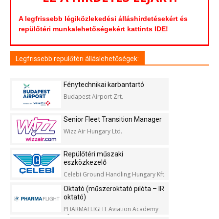
A legfrissebb légiközlekedési álláshirdetésekért és
repülőtéri munkalehetőségekért kattints
IDE
!
Legfrissebb repülőtéri álláslehetőségek:
Fénytechnikai karbantartó
Budapest Airport Zrt.
Senior Fleet Transition Manager
Wizz Air Hungary Ltd.
Repülőtéri műszaki
eszközkezelő
Celebi Ground Handling Hungary Kft.
Oktató (műszeroktató pilóta – IR
oktató)
PHARMAFLIGHT Aviation Academy
Kft.