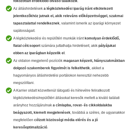
fokozottan érdeklődő olvasó találkozik
.
Az álláshirdetések
a légiközlekedési iparág iránt
elkötelezett
jelentkezőkhöz
jutnak el, akik
releváns előképzettséggel, szakmai
tapasztalattal rendelkeznek
, valamint ismerik az iparági környezet
sajátosságait.
A légiközlekedési és repülőtéri munkák iránt
komolyan érdeklődő,
fiatal célcsoport
számára juttathatja hirdetéseit, akik
pályájukat
ebben az iparágban képzelik el
.
Az oldalon megjelenő pozíciók
magasan képzett, hiányszakmákban
dolgozó szakemberek
figyelmét is felkelthetik
, akiket a
hagyományos álláshirdetési portálokon keresztül nehezebb
megszólítani.
A Karrier oldalt közvetlenül látogató és hírlevélre feliratkozott
légiközlekedési/repülőtéri állásokat keresők mellett a kiváló találati
arányhoz hozzájárulnak
a címlapba, rovat- és cikkoldalakba
beágyazott, kiemelt megjelenések
, továbbá a széles, de ugyanakkor
megfelelően
célzott közösségi média elérés és a jó
keresőoptimalizáció
.