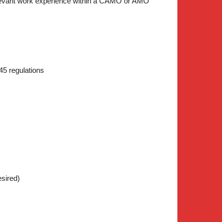
relevant work experience within a CAMO or AMO
5 regulations
sired)