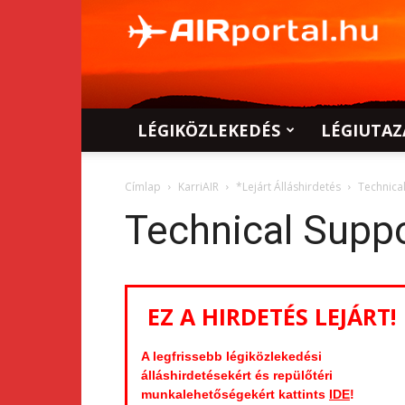
AIRportal.hu
LÉGIKÖZLEKEDÉS
LÉGIUTAZ
Címlap
KarriAIR
*Lejárt Álláshirdetés
Technica
Technical Supp
EZ A HIRDETÉS LEJÁRT!
A legfrissebb légiközlekedési
álláshirdetésekért és repülőtéri
munkalehetőségekért kattints
IDE
!