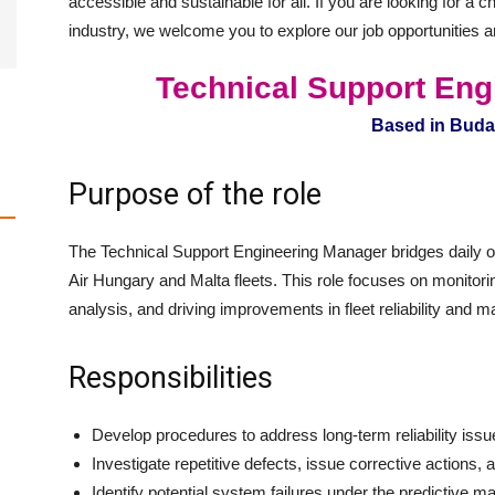
accessible and sustainable for all. If you are looking for a 
industry, we welcome you to explore our job opportunities 
Technical Support Eng
Based in Bud
Purpose of the role
The Technical Support Engineering Manager bridges daily ope
Air Hungary and Malta fleets. This role focuses on monitorin
analysis, and driving improvements in fleet reliability and 
i
Responsibilities
Develop procedures to address long-term reliability issu
Investigate repetitive defects, issue corrective actions, a
Identify potential system failures under the predictive