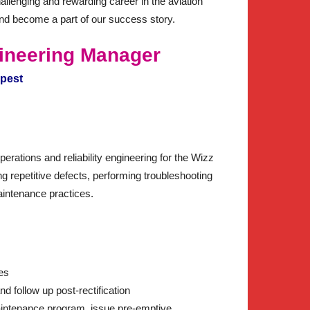
challenging and rewarding career in the aviation
and become a part of our success story.
ineering Manager
apest
rations and reliability engineering for the Wizz
g repetitive defects, performing troubleshooting
maintenance practices.
es
nd follow up post-rectification
 maintenance program, issue pre-emptive