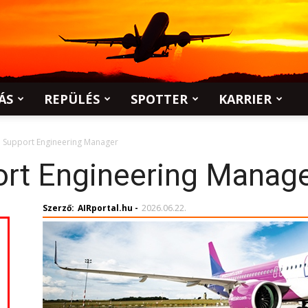
ÁS
REPÜLÉS
SPOTTER
KARRIER
l Support Engineering Manager
ort Engineering Manag
Szerző:
AIRportal.hu
-
2026.06.22.