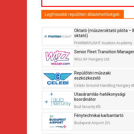
Legfrissebb repülőtéri álláslehetőségek:
Oktató (műszeroktató pilóta – I
oktató)
PHARMAFLIGHT Aviation Academy
Kft.
Senior Fleet Transition Manage
Wizz Air Hungary Ltd.
Repülőtéri műszaki
eszközkezelő
Celebi Ground Handling Hungary Kf
Utasáramlás-hatékonysági
koordinátor
Bud Security Kft.
Fénytechnikai karbantartó
Budapest Airport Zrt.