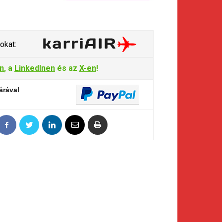
okat:
n
, a
LinkedInen
és az
X-en
!
árával