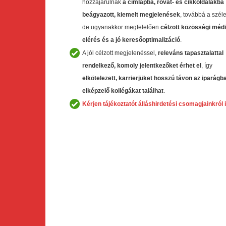
hozzájárulnak
a címlapba, rovat- és cikkoldalakba
beágyazott, kiemelt megjelenések
, továbbá a széle
de ugyanakkor megfelelően
célzott közösségi méd
elérés és a jó keresőoptimalizáció
.
A jól célzott megjelenéssel,
releváns tapasztalattal
rendelkező, komoly jelentkezőket érhet el
, így
elkötelezett, karrierjüket hosszú távon az iparágb
elképzelő kollégákat találhat
.
Kérjen tájékoztatót álláshirdetési csomagjainkról i