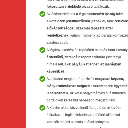
fokozottan érdeklődő olvasó találkozik
.
Az álláshirdetések
a légiközlekedési iparág iránt
elkötelezett jelentkezőkhöz
jutnak el, akik
releván
előképzettséggel, szakmai tapasztalattal
rendelkeznek
, valamint ismerik az iparági környezet
sajátosságait.
A légiközlekedési és repülőtéri munkák iránt
komoly
érdeklődő, fiatal célcsoport
számára juttathatja
hirdetéseit, akik
pályájukat ebben az iparágban
képzelik el
.
Az oldalon megjelenő pozíciók
magasan képzett,
hiányszakmákban dolgozó szakemberek
figyelmé
is felkelthetik
, akiket a hagyományos álláshirdetési
portálokon keresztül nehezebb megszólítani.
A Karrier oldalt közvetlenül látogató és hírlevélre
feliratkozott légiközlekedési/repülőtéri állásokat
keresők mellett a kiváló találati arányhoz