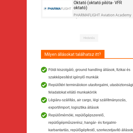
Oktató (oktató pilóta- VFR
oktató)
PHARMAFLIGHT Aviation Academy
Kft.
Hirdetés
Milyen állásokat találhatsz itt?
Földi kiszolgáló, ground handling állások, fizikai és
szakképesítést igénylő munkák
Repülőtéri terminálokon utasforgalmi, utasbiztonság
feladatokat ellátó munkakörök
Légiáru-szállítás, air cargo, légi szállítmányozás,
export/import, logisztika állások
Repülőmérnöki, repülőgépszerelő,
repülőgépműszerész, hangár- és forgalmi-
karbantartás, repülőgépfestő, szerkezetjavító állások