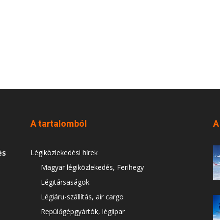
A tartalomból
A
és
Légiközlekedési hírek
Magyar légiközlekedés, Ferihegy
Légitársaságok
Légiáru-szállítás, air cargo
Repülőgépgyártók, légiipar