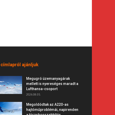
 címlapról ajánljuk
Megugró üzemanyagárak
mellett is nyereséges maradt a
Lufthansa-csoport
2026.08.05.
Megoldódtak az A220-as
hajtóműproblémái, napirenden
a törzshosszabbítás