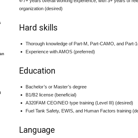
4-7+ years overall working experience, with 3+ years of 
organization (desired)
s
Hard skills
Thorough knowledge of Part-M, Part-CAMO, and Part-14
Experience with AMOS (preferred)
an
Education
Bachelor’s or Master’s degree
t
B1/B2 license (beneficial)
A320FAM CEO/NEO type training (Level III) (desired)
Fuel Tank Safety, EWIS, and Human Factors training (de
Language