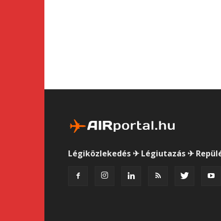
Légiközlekedés ✈ Légiutazás ✈ Repül