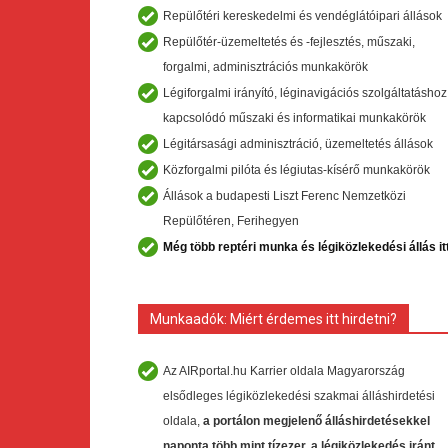
Repülőtéri kereskedelmi és vendéglátóipari állások
Repülőtér-üzemeltetés és -fejlesztés, műszaki,
forgalmi, adminisztrációs munkakörök
Légiforgalmi irányító, léginavigációs szolgáltatáshoz
kapcsolódó műszaki és informatikai munkakörök
Légitársasági adminisztráció, üzemeltetés állások
Közforgalmi pilóta és légiutas-kísérő munkakörök
Állások a budapesti Liszt Ferenc Nemzetközi
Repülőtéren, Ferihegyen
Még több reptéri munka és légiközlekedési állás it
Munkaadók: Miért érdemes itt hirdetni?
Az AIRportal.hu Karrier oldala Magyarország
elsődleges légiközlekedési szakmai álláshirdetési
oldala,
a portálon megjelenő álláshirdetésekkel
naponta több mint tízezer, a légiközlekedés iránt