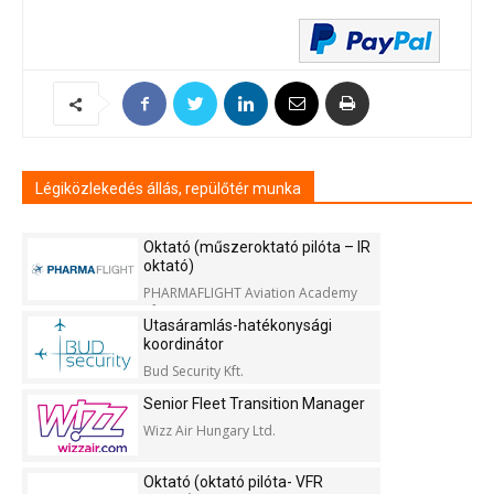
Légiközlekedés állás, repülőtér munka
Oktató (műszeroktató pilóta – IR
oktató)
PHARMAFLIGHT Aviation Academy
Kft.
Utasáramlás-hatékonysági
koordinátor
Bud Security Kft.
Senior Fleet Transition Manager
Wizz Air Hungary Ltd.
Oktató (oktató pilóta- VFR