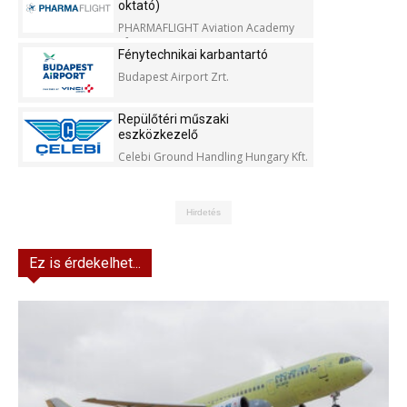
oktató)
PHARMAFLIGHT Aviation Academy
Kft.
Fénytechnikai karbantartó
Budapest Airport Zrt.
Repülőtéri műszaki
eszközkezelő
Celebi Ground Handling Hungary Kft.
Hirdetés
Ez is érdekelhet...