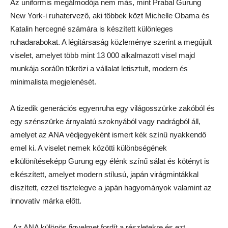
Az uniformis megálmodója nem más, mint Prabal Gurung
New York-i ruhatervező, aki többek közt Michelle Obama és
Katalin hercegné számára is készített különleges
ruhadarabokat. A légitársaság közleménye szerint a megújult
viselet, amelyet több mint 13 000 alkalmazott visel majd
munkája sorá0n tükrözi a vállalat letisztult, modern és
minimalista megjelenését.
A tizedik generációs egyenruha egy világosszürke zakóból és
egy szénszürke árnyalatú szoknyából vagy nadrágból áll,
amelyet az ANA védjegyeként ismert kék színű nyakkendő
emel ki. A viselet nemek közötti különbségének
elkülönítéseképp Gurung egy élénk színű sálat és kötényt is
elkészített, amelyet modern stílusú, japán virágmintákkal
díszített, ezzel tisztelegve a japán hagyományok valamint az
innovatív márka előtt.
„Az ANA különös figyelmet fordít a részletekre és ezt