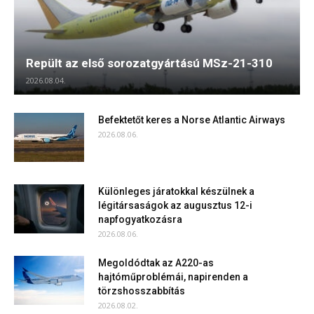
Repült az első sorozatgyártású MSz-21-310
2026.08.04.
Befektetőt keres a Norse Atlantic Airways
2026.08.06.
Különleges járatokkal készülnek a
légitársaságok az augusztus 12-i
napfogyatkozásra
2026.08.06.
Megoldódtak az A220-as
hajtóműproblémái, napirenden a
törzshosszabbítás
2026.08.02.