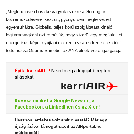
„Meglehetősen büszke vagyok ezekre a Gurung úr
közreműködésével készült, gyönyörűen megtervezett
egyenruhákra. Globális, teljes körű szolgáltatást kínáló
légitársaságként azt reméljük, hogy sikerül egy megfiatalított,
energetikus képet nyújtani ezeken a viseleteken keresztül.” –
tette hozzá Osamu Shinobe, az ANA elnök-vezérigazgatója.
Építs karriAIR-t!
Nézd meg a legújabb reptéri
állásokat:
Kövess minket a
Google Newson
, a
Facebookon
, a
LinkedInen
és az
X-en
!
Hasznos, érdekes volt amit olvastál? Már egy
újság árával támogathatod az AIRportal.hu
működését!