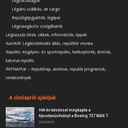
Légitársaságok
Légiáru-szállítás, air cargo
Repülőgépgyártók, légiipar
Léginavigációs szolgáltatók
Légiutazás hírek, cikkek, információk, tippek
KarriAIR: Légiközlekedés állás, repülőtér munka
Repülés: Kisgépes- és sportrepülés, helikopterek, drónok,
katonai repülés
REPNAPtár – Repülőnap, airshow, repülős programok,
rendezvények
A címlapról ajánljuk
Hét év késéssel megkapta a
típustanúsítványt a Boeing 737 MAX 7
2026.08.03.