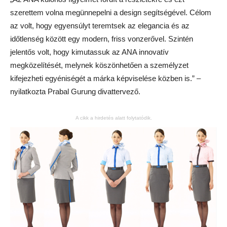
szerettem volna megünnepelni a design segítségével. Célom
az volt, hogy egyensúlyt teremtsek az elegancia és az
időtlenség között egy modern, friss vonzerővel. Szintén
jelentős volt, hogy kimutassuk az ANA innovatív
megközelítését, melynek köszönhetően a személyzet
kifejezheti egyéniségét a márka képviselése közben is.” –
nyilatkozta Prabal Gurung divattervező.
A cikk a hirdetés alatt folytatódik.