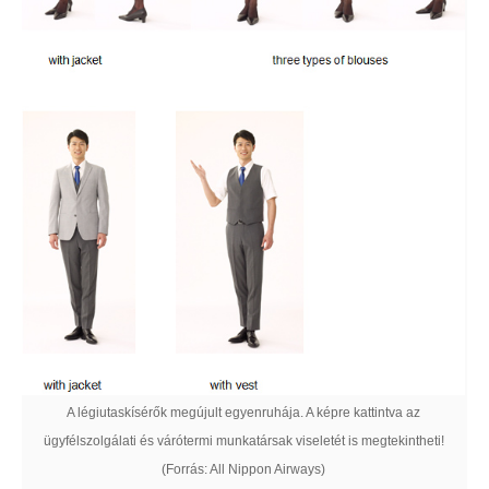
A légiutaskísérők megújult egyenruhája. A képre kattintva az
ügyfélszolgálati és várótermi munkatársak viseletét is megtekintheti!
(Forrás: All Nippon Airways)