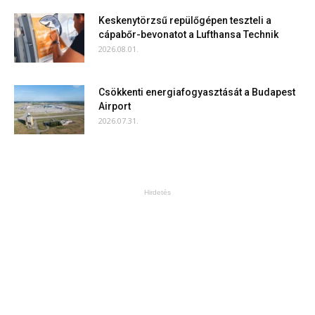
Keskenytörzsű repülőgépen teszteli a
cápabőr-bevonatot a Lufthansa Technik
2026.08.01.
Csökkenti energiafogyasztását a Budapest
Airport
2026.07.31.
Hirdetés