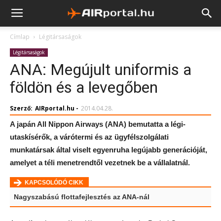
Címlap
Légitársaságok
Légitársaságok
ANA: Megújult uniformis a
földön és a levegőben
Szerző:
AIRportal.hu
-
2014.04.28.
A japán All Nippon Airways (ANA) bemutatta a légi-
utaskísérők, a várótermi és az ügyfélszolgálati
munkatársak által viselt egyenruha legújabb generációját,
amelyet a téli menetrendtől vezetnek be a vállalatnál.
KAPCSOLÓDÓ CIKK
Nagyszabású flottafejlesztés az ANA-nál