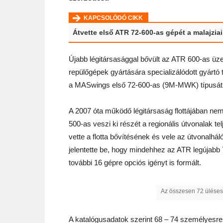
KAPCSOLÓDÓ CIKK
Átvette első ATR 72-600-as gépét a malajziai 
Újabb légitársasággal bővült az ATR 600-as üze
repülőgépek gyártására specializálódott gyártó
a MASwings első 72-600-as (9M-MWK) típusát
A 2007 óta működő légitársaság flottájában nem
500-as veszi ki részét a regionális útvonalak t
vette a flotta bővítésének és vele az útvonalh
jelentette be, hogy mindehhez az ATR legújabb 7
további 16 gépre opciós igényt is formált.
Az összesen 72 üléses 
A katalógusadatok szerint 68 – 74 személyesre