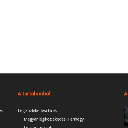
A tartalomból
A
és
Légiközlekedési hírek
Magyar légiközlekedés, Ferihegy
Légitársaságok