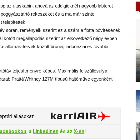
épp az utaskabin, ahová az eddigieknél nagyobb lábteret
b poggyásztartó rekeszeket és a ma már szinte
 telepítettek.
lyi év során, reményeik szerint ez a szám a flotta bővítésének
rral kötött megállapodás szerint az elkövetkező négy évben
 célállomás-tervek között brunei, indonéziai és további
tótáv teljesítményre képes. Maximális felszállósúlya
 darab Pratt&Whitney 127M típusú hajtóműve egyenként
ptéri állásokat:
acebookon
, a
LinkedInen
és az
X-en
!