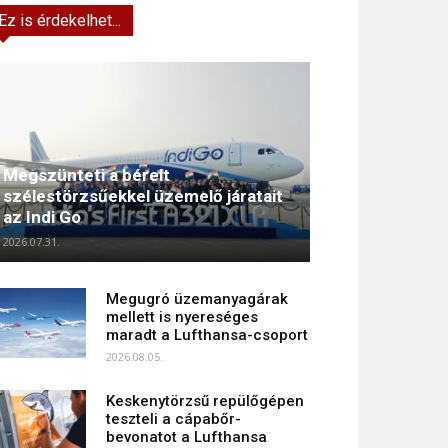
Ez is érdekelhet...
Megszünteti a bérelt
szélestörzsűekkel üzemelő járatait
az Indi Go
2026.07.31.
Megugró üzemanyagárak
mellett is nyereséges
maradt a Lufthansa-csoport
2026.08.05.
Keskenytörzsű repülőgépen
teszteli a cápabőr-
bevonatot a Lufthansa