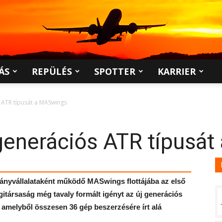
ÁS
REPÜLÉS
SPOTTER
KARRIER
s ATR típusát a MASwings
 generációs ATR típusá
leányvállalataként működő MASwings flottájába az első
gitársaság még tavaly formált igényt az új generációs
, amelyből összesen 36 gép beszerzésére írt alá