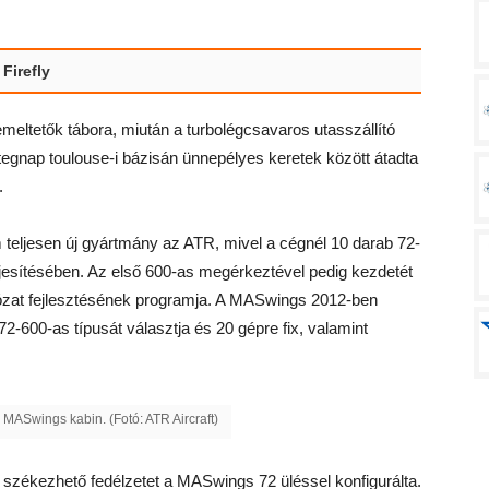
Firefly
meltetők tábora, miután a turbolégcsavaros utasszállító
 tegnap toulouse-i bázisán ünnepélyes keretek között átadta
.
 teljesen új gyártmány az ATR, mivel a cégnél 10 darab 72-
eljesítésében. Az első 600-as megérkeztével pedig kezdetét
álózat fejlesztésének programja. A MASwings 2012-ben
2-600-as típusát választja és 20 gépre fix, valamint
MASwings kabin. (Fotó: ATR Aircraft)
 székezhető fedélzetet a MASwings 72 üléssel konfigurálta.