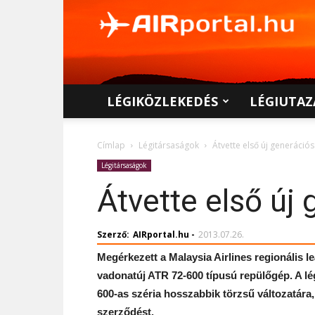
AIRportal.hu
LÉGIKÖZLEKEDÉS
LÉGIUTAZ
Címlap
Légitársaságok
Átvette első új generáció
Légitársaságok
Átvette első új
Szerző:
AIRportal.hu
-
2013.07.26.
Megérkezett a Malaysia Airlines regionális 
vadonatúj ATR 72-600 típusú repülőgép. A lé
600-as széria hosszabbik törzsű változatára
szerződést.