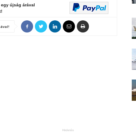
 egy újság árával
t!
ával!
Hirdetés