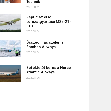
Technik
2026.08.01.
Repült az első
sorozatgyártású MSz-21-
310
2026.08.04.
Összeomlás szélén a
Bamboo Airways
2026.08.04.
Befektetőt keres a Norse
Atlantic Airways
2026.08.06.