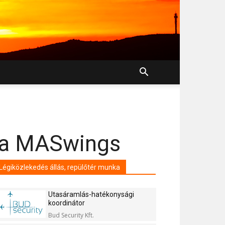
t a MASwings
Légiközlekedés állás, repülőtér munka
Utasáramlás-hatékonysági
koordinátor
Bud Security Kft.