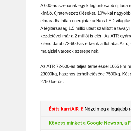
A 600-as szériának egyik legfontosabb újítása 
kínáló, újratervezett üléseket, 10%-kal nagyob
elmaradhatatlan energiatakarékos LED világítást
A légitársaság 1.5 millió utast szállított a tava
kezdetével már a 2 milliót is eléri. Az ATR gyá
kilenc darab 72-600-as érkezik a flottába. Az új
malajziai városok szerepelnek.
Az ATR 72-600-as teljes terheléssel 1665 km ha
23000kg, hasznos terhelhetősége 7500kg. Két
2750 lóerős.
Építs karriAIR-t!
Nézd meg a legújabb re
Kövess minket a
Google Newson
, a
F