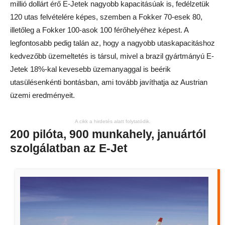
millió dollárt érő E-Jetek nagyobb kapacitásúak is, fedélzetük
120 utas felvételére képes, szemben a Fokker 70-esek 80,
illetőleg a Fokker 100-asok 100 férőhelyéhez képest. A
legfontosabb pedig talán az, hogy a nagyobb utaskapacitáshoz
kedvezőbb üzemeltetés is társul, mivel a brazil gyártmányú E-
Jetek 18%-kal kevesebb üzemanyaggal is beérik
utasülésenkénti bontásban, ami tovább javíthatja az Austrian
üzemi eredményeit.
A cikk a hirdetés alatt folytatódik.
200 pilóta, 900 munkahely, januártól
szolgálatban az E-Jet