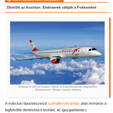
KAPCSOLÓDÓ CIKK, ELŐZMÉNY
Döntött az Austrian: Embraerek váltják a Fokkereket
Embraer E-195 az Austrian Airlines új festésmintájának megfelelően
látványterven. (Forrás: Austrian Airlines)
A márciusi típusbeszerző
szándéknyilvánítás
után immáron a
legfelsőbb döntéshozó testület, az igazgatótanács