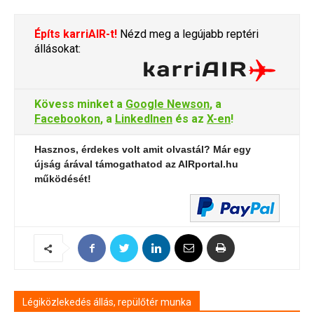
Építs karriAIR-t!
Nézd meg a legújabb reptéri
állásokat:
Kövess minket a
Google Newson
, a
Facebookon
, a
LinkedInen
és az
X-en
!
Hasznos, érdekes volt amit olvastál? Már egy
újság árával támogathatod az AIRportal.hu
működését!
Légiközlekedés állás, repülőtér munka