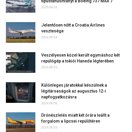
típustanúsítványt a Boeing 737 MAX 7
2026.08.03.
Jelentősen nőtt a Croatia Airlines
vesztesége
2026.08.04.
Veszélyesen közel került egymáshoz két
repülőgép a tokiói Haneda légterében
2026.08.05.
Különleges járatokkal készülnek a
légitársaságok az augusztus 12-i
napfogyatkozásra
2026.08.06.
Drónészlelés miatt két órára leállt a
forgalom a lipcsei repülőtéren
2026.08.05.