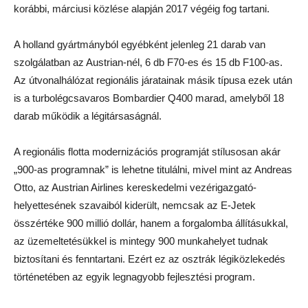
korábbi, márciusi közlése alapján 2017 végéig fog tartani.
A holland gyártmányból egyébként jelenleg 21 darab van
szolgálatban az Austrian-nél, 6 db F70-es és 15 db F100-as.
Az útvonalhálózat regionális járatainak másik típusa ezek után
is a turbolégcsavaros Bombardier Q400 marad, amelyből 18
darab működik a légitársaságnál.
A regionális flotta modernizációs programját stílusosan akár
„900-as programnak” is lehetne titulálni, mivel mint az Andreas
Otto, az Austrian Airlines kereskedelmi vezérigazgató-
helyettesének szavaiból kiderült, nemcsak az E-Jetek
összértéke 900 millió dollár, hanem a forgalomba állításukkal,
az üzemeltetésükkel is mintegy 900 munkahelyet tudnak
biztosítani és fenntartani. Ezért ez az osztrák légiközlekedés
történetében az egyik legnagyobb fejlesztési program.