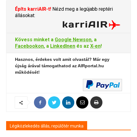
Építs karriAIR-t!
Nézd meg a legújabb reptéri
állásokat:
Kövess minket a
Google Newson
, a
Facebookon
, a
LinkedInen
és az
X-en
!
Hasznos, érdekes volt amit olvastál? Már egy
újság árával támogathatod az AIRportal.hu
működését!
Légiközlekedés állás, repülőtér munka