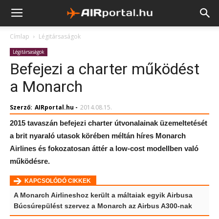
Címlap
Légitársaságok
Légitársaságok
Befejezi a charter működést
a Monarch
Szerző:
AIRportal.hu
-
2014.08.15.
2015 tavaszán befejezi charter útvonalainak üzemeltetését
a brit nyaraló utasok körében méltán híres Monarch
Airlines és fokozatosan áttér a low-cost modellben való
működésre.
KAPCSOLÓDÓ CIKKEK
A Monarch Airlineshoz került a máltaiak egyik Airbusa
Búcsúrepülést szervez a Monarch az Airbus A300-nak