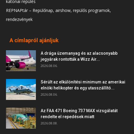
katonai repülés
REPNAPtár – Repülőnap, airshow, repülős programok,
rendezvények
A címlapról ajánljuk
A drága üzemanyag és az alacsonyabb
jegyárak rontották a Wizz Air...
2026.08.06.
Sérült az elkülönítési minimum az amerikai
elnöki helikopter és egy utasszállító...
2026.08.06.
Az FAA 471 Boeing 737 MAX vizsgálatát
rendelte el repedések miatt
2026.08.08.