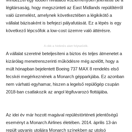
légitársaság, hogy megszünteti az East Midlands repülőtérről
való üzemelést, amelynek következtében a légikikötő a
vállalat bázisaként is befejezi pályafutását. Ez a lépés is egy
következő lépcsőfok a low-cost üzemre való áttérésre.
A cikk a hirdetés alatt folytatódik.
A vállalat szeretné beteljesíteni a biztos és teljes átmenetet a
kizárólag menetrenszerinti működésre még azelőtt, hogy a
múlt hónapban bejelentett Boeing 737 MAX 8 rendelés első
fecskéi megérkeznének a Monarch gépparkjába. Ez azonban
nem várható egyhamar, hiszen a legelső repülőgép csupán
2018-ban csatlakozik az angol légifuvarozó flottájába.
Az idei év már hozott magával repüléstörténeti jelentőségű
eseményt a Monarch Airlines életében. 2014. április 13-án
repült ugyanis utoljára Monarch színekben az utolsó