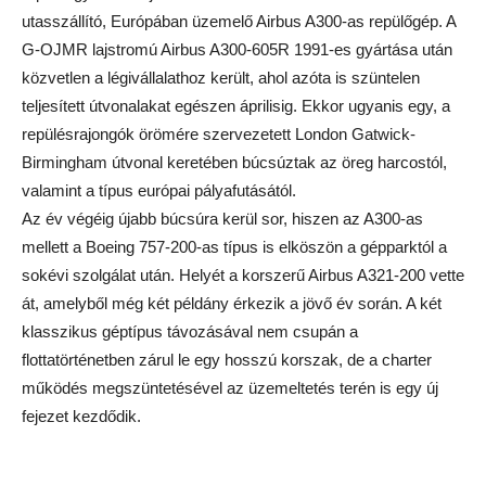
utasszállító, Európában üzemelő Airbus A300-as repülőgép. A
G-OJMR lajstromú Airbus A300-605R 1991-es gyártása után
közvetlen a légivállalathoz került, ahol azóta is szüntelen
teljesített útvonalakat egészen áprilisig. Ekkor ugyanis egy, a
repülésrajongók örömére szervezetett London Gatwick-
Birmingham útvonal keretében búcsúztak az öreg harcostól,
valamint a típus európai pályafutásától.
Az év végéig újabb búcsúra kerül sor, hiszen az A300-as
mellett a Boeing 757-200-as típus is elköszön a gépparktól a
sokévi szolgálat után. Helyét a korszerű Airbus A321-200 vette
át, amelyből még két példány érkezik a jövő év során. A két
klasszikus géptípus távozásával nem csupán a
flottatörténetben zárul le egy hosszú korszak, de a charter
működés megszüntetésével az üzemeltetés terén is egy új
fejezet kezdődik.