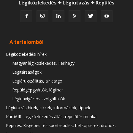
Légiközlekedés ✈ Légiutazás ✈ Repülés
A tartalomból
Légiközlekedési hírek
Magyar légiközlekedés, Ferihegy
Légitársaságok
Légiáru-szállítás, air cargo
Repülőgépgyártók, légiipar
Léginavigációs szolgáltatók
Légiutazás hírek, cikkek, információk, tippek
KarriAIR: Légiközlekedés állás, repülőtér munka
Repülés: Kisgépes- és sportrepülés, helikopterek, drónok,