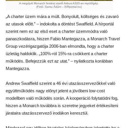
A megújult Monarch festést viselő Airbus A320-as repülőgép.
(Fotó: Samu Ádám – AIRportal.hu)
„A charter üzem mára a múlt. Bonyolult, költséges és zavaró
az utasok előtt.” – indokolta a döntést Swaffield. A hírportál
szerint nem ez az első eset a charter üzemmódra való
panaszkodásra, hiszen Fabio Mantegazza, a Monarch Travel
Group vezérigazgatója 2006-ban elmondta, hogy a charter
üzletág haldoklik. „100%-ról 15%-ra csökkent a charter
működés. Befejezzük ezt az utat.” – nyilatkozta korábban
Mantegazza.
Andrew Swaffield szerint a 46 évi utazásszervezőkkel való
együttműködés nagy előnyt jelent a jövőbeni low-cost
modellben való működés során. A kooperáció folytatódni fog,
hiszen a Monarch továbbra is szeretne jegyeket értékesíteni
járataira utazásszervező irodákon keresztül.
Mindezzel egy időben hivatalos közleményben jelentette be a