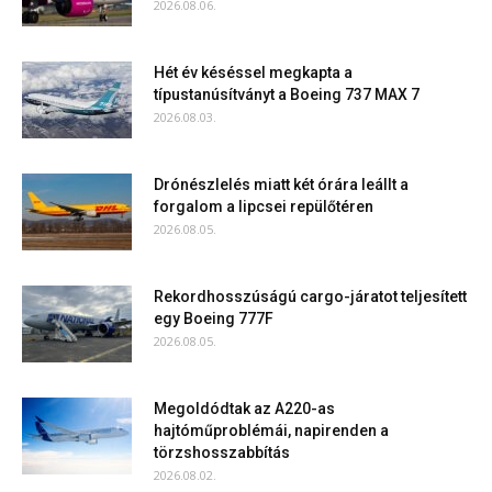
2026.08.06.
Hét év késéssel megkapta a
típustanúsítványt a Boeing 737 MAX 7
2026.08.03.
Drónészlelés miatt két órára leállt a
forgalom a lipcsei repülőtéren
2026.08.05.
Rekordhosszúságú cargo-járatot teljesített
egy Boeing 777F
2026.08.05.
Megoldódtak az A220-as
hajtóműproblémái, napirenden a
törzshosszabbítás
2026.08.02.