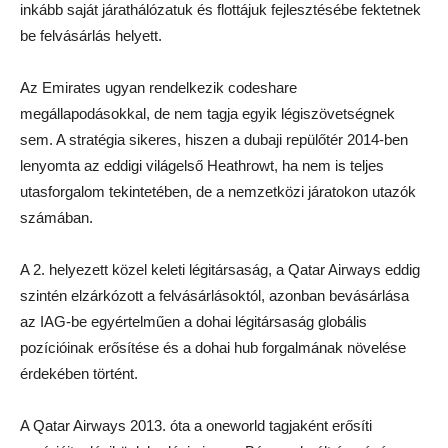
inkább saját járathálózatuk és flottájuk fejlesztésébe fektetnek
be felvásárlás helyett.
Az Emirates ugyan rendelkezik codeshare
megállapodásokkal, de nem tagja egyik légiszövetségnek
sem. A stratégia sikeres, hiszen a dubaji repülőtér 2014-ben
lenyomta az eddigi világelső Heathrowt, ha nem is teljes
utasforgalom tekintetében, de a nemzetközi járatokon utazók
számában.
A 2. helyezett közel keleti légitársaság, a Qatar Airways eddig
szintén elzárkózott a felvásárlásoktól, azonban bevásárlása
az IAG-be egyértelműen a dohai légitársaság globális
pozícióinak erősítése és a dohai hub forgalmának növelése
érdekében történt.
A Qatar Airways 2013. óta a oneworld tagjaként erősíti