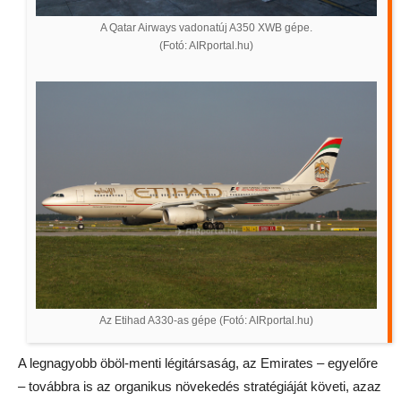
A Qatar Airways vadonatúj A350 XWB gépe.
(Fotó: AIRportal.hu)
Az Etihad A330-as gépe (Fotó: AIRportal.hu)
A legnagyobb öböl-menti légitársaság, az Emirates – egyelőre
– továbbra is az organikus növekedés stratégiáját követi, azaz