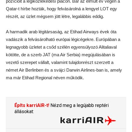
pozícióit a légiközlekedési piacon. Bár az elmúlt év végén a
Qatar-t hírbe hozták, hogy felvásárolná a lengyel LOT egy
részét, az üzlet mégsem jött létre, legalábbis eddig.
A harmadik arab légitársaság, az Etihad Airways évek óta
vadászik a felvásárolható európai légicégekre. Európában a
legnagyobb üzletet a csőd szélén egyensúlyozó Alitaliaval
kötötte, de a szerb JAT (ma Air Serbia) megújulásában is
vezető szerepet vállalt, valamint tulajdonrészt szerzett a
német Air Berlinben és a svájci Darwin Airlines-ban is, amely
ma már Etihad Regional néven működik.
Építs karriAIR-t!
Nézd meg a legújabb reptéri
állásokat: