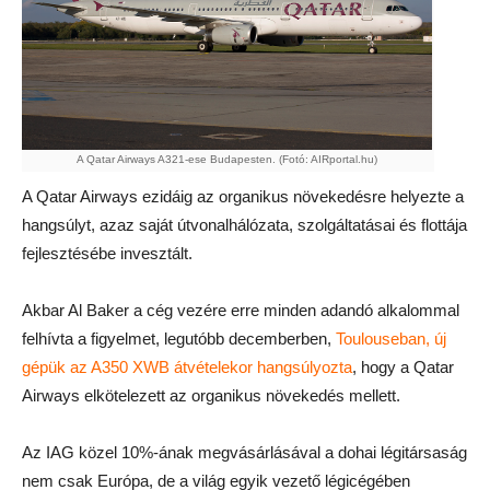
A Qatar Airways A321-ese Budapesten. (Fotó: AIRportal.hu)
A Qatar Airways ezidáig az organikus növekedésre helyezte a
hangsúlyt, azaz saját útvonalhálózata, szolgáltatásai és flottája
fejlesztésébe invesztált.
Akbar Al Baker a cég vezére erre minden adandó alkalommal
felhívta a figyelmet, legutóbb decemberben,
Toulouseban, új
gépük az A350 XWB átvételekor hangsúlyozta
, hogy a Qatar
Airways elkötelezett az organikus növekedés mellett.
Az IAG közel 10%-ának megvásárlásával a dohai légitársaság
nem csak Európa, de a világ egyik vezető légicégében