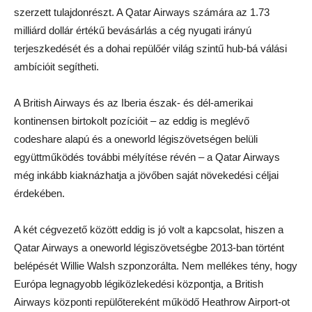
szerzett tulajdonrészt. A Qatar Airways számára az 1.73
milliárd dollár értékű bevásárlás a cég nyugati irányú
terjeszkedését és a dohai repülőér világ szintű hub-bá válási
ambícióit segítheti.
A British Airways és az Iberia észak- és dél-amerikai
kontinensen birtokolt pozícióit – az eddig is meglévő
codeshare alapú és a oneworld légiszövetségen belüli
együttműködés további mélyítése révén – a Qatar Airways
még inkább kiaknázhatja a jövőben saját növekedési céljai
érdekében.
A két cégvezető között eddig is jó volt a kapcsolat, hiszen a
Qatar Airways a oneworld légiszövetségbe 2013-ban történt
belépését Willie Walsh szponzorálta. Nem mellékes tény, hogy
Európa legnagyobb légiközlekedési központja, a British
Airways központi repülőtereként működő Heathrow Airport-ot