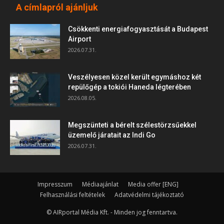
A címlapról ajánljuk
Csökkenti energiafogyasztását a Budapest
Airport
2026.07.31.
Veszélyesen közel került egymáshoz két
repülőgép a tokiói Haneda légterében
2026.08.05.
Megszünteti a bérelt szélestörzsűekkel
üzemelő járatait az Indi Go
2026.07.31.
Impresszum
Médiaajánlat
Media offer [ENG]
Felhasználási feltételek
Adatvédelmi tájékoztató
© AIRportal Média Kft. - Minden jog fenntartva.