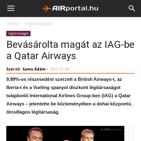
Címlap
Légitársaságok
Légitársaságok
Bevásárolta magát az IAG-be
a Qatar Airways
Szerző:
Samu Ádám
-
2015.01.30.
9,99%-os részesedést szerzett a British Airways-t, az
Iberia-t és a Vueling spanyol diszkont légitársaságot
tulajdonló International Airlines Group-ben (IAG) a Qatar
Airways – jelentette be közleményében a dohai központú,
ötcsillagos légitársaság.