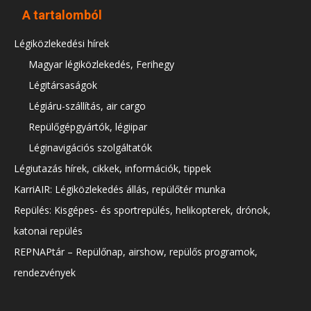
A tartalomból
Légiközlekedési hírek
Magyar légiközlekedés, Ferihegy
Légitársaságok
Légiáru-szállítás, air cargo
Repülőgépgyártók, légiipar
Léginavigációs szolgáltatók
Légiutazás hírek, cikkek, információk, tippek
KarriAIR: Légiközlekedés állás, repülőtér munka
Repülés: Kisgépes- és sportrepülés, helikopterek, drónok,
katonai repülés
REPNAPtár – Repülőnap, airshow, repülős programok,
rendezvények