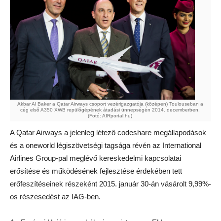
Akbar Al Baker a Qatar Airways csoport vezérigazgatója (középen) Toulouseban a
cég első A350 XWB repülőgépének átadási ünnepségén 2014. decemberben.
(Fotó: AIRportal.hu)
A Qatar Airways a jelenleg létező codeshare megállapodások
és a oneworld légiszövetségi tagsága révén az International
Airlines Group-pal meglévő kereskedelmi kapcsolatai
erősítése és működésének fejlesztése érdekében tett
erőfeszítéseinek részeként 2015. január 30-án vásárolt 9,99%-
os részesedést az IAG-ben.