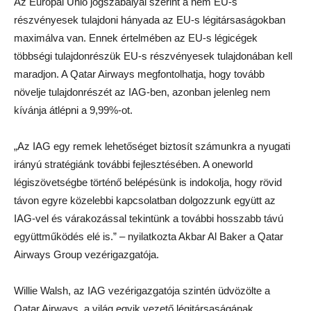
Az Európai Unió jogszabályai szerint a nem EU-s
részvényesek tulajdoni hányada az EU-s légitársaságokban
maximálva van. Ennek értelmében az EU-s légicégek
többségi tulajdonrészük EU-s részvényesek tulajdonában kell
maradjon. A Qatar Airways megfontolhatja, hogy tovább
növelje tulajdonrészét az IAG-ben, azonban jelenleg nem
kívánja átlépni a 9,99%-ot.
„Az IAG egy remek lehetőséget biztosít számunkra a nyugati
irányú stratégiánk további fejlesztésében. A oneworld
légiszövetségbe történő belépésünk is indokolja, hogy rövid
távon egyre közelebbi kapcsolatban dolgozzunk együtt az
IAG-vel és várakozással tekintünk a további hosszabb távú
együttműködés elé is.” – nyilatkozta Akbar Al Baker a Qatar
Airways Group vezérigazgatója.
Willie Walsh, az IAG vezérigazgatója szintén üdvözölte a
Qatar Airways, a világ egyik vezető légitársaságának