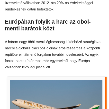
üzemeltető vállalatban 2012. óta 20%-os érdekeltséggel
rendelkeznek qatari befektetők.
Európában folyik a harc az öböl-
menti barátok közt
A három nagy öböl-menti légitársaság különböző stratégiával
harcol a globális piaci pozícióinak erősítéséért és a központi
repülőterein átmenő forgalom további növeléséért. Az egyik
fontos harcszíntér mostmár egyértelmű, hogy Európa
válságban lévő légi piaca lett.