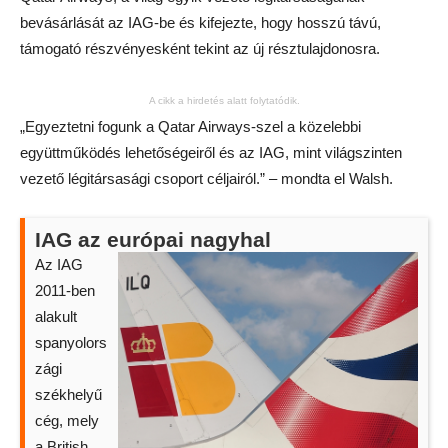
bevásárlását az IAG-be és kifejezte, hogy hosszú távú,
támogató részvényesként tekint az új résztulajdonosra.
A cikk a hirdetés alatt folytatódik.
„Egyeztetni fogunk a Qatar Airways-szel a közelebbi
együttműködés lehetőségeiről és az IAG, mint világszinten
vezető légitársasági csoport céljairól.” – mondta el Walsh.
IAG az európai nagyhal
Az IAG
2011-ben
alakult
spanyolors
zági
székhelyű
cég, mely
a British