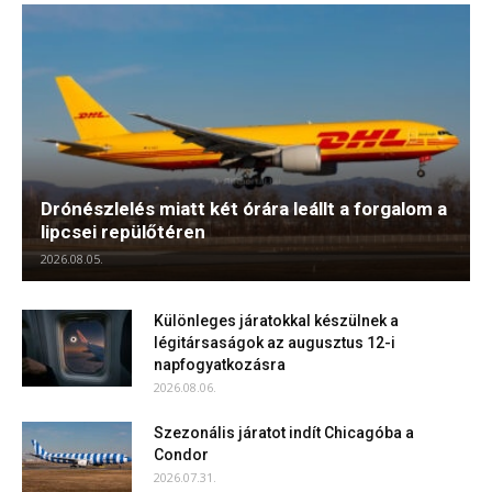
Drónészlelés miatt két órára leállt a forgalom a
lipcsei repülőtéren
2026.08.05.
Különleges járatokkal készülnek a
légitársaságok az augusztus 12-i
napfogyatkozásra
2026.08.06.
Szezonális járatot indít Chicagóba a
Condor
2026.07.31.