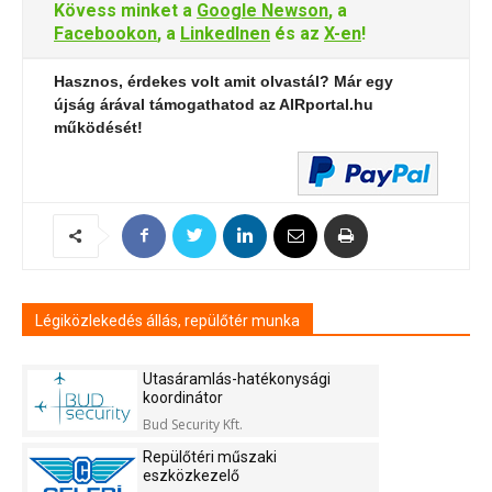
Kövess minket a
Google Newson
, a
Facebookon
, a
LinkedInen
és az
X-en
!
Hasznos, érdekes volt amit olvastál? Már egy
újság árával támogathatod az AIRportal.hu
működését!
Légiközlekedés állás, repülőtér munka
Utasáramlás-hatékonysági
koordinátor
Bud Security Kft.
Repülőtéri műszaki
eszközkezelő