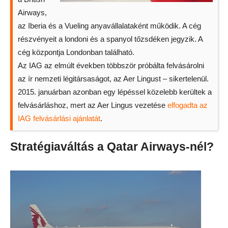
Airways,
az Iberia és a Vueling anyavállalataként működik. A cég
részvényeit a londoni és a spanyol tőzsdéken jegyzik. A
cég központja Londonban található.
Az IAG az elmúlt években többször próbálta felvásárolni
az ír nemzeti légitársaságot, az Aer Lingust – sikertelenül.
2015. januárban azonban egy lépéssel közelebb kerültek a
felvásárláshoz, mert az Aer Lingus vezetése
elfogadta az
IAG felvásárlási ajánlatát
.
Stratégiaváltás a Qatar Airways-nél?