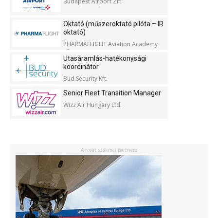
Budapest Airport Zrt.
Oktató (műszeroktató pilóta – IR
oktató)
PHARMAFLIGHT Aviation Academy
Kft.
Utasáramlás-hatékonysági
koordinátor
Bud Security Kft.
Senior Fleet Transition Manager
Wizz Air Hungary Ltd.
A rovat szakmai partnere