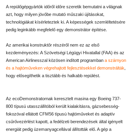
A repülőgépgyártók időről időre szeretik bemutatni a világnak
azt, hogy milyen jövőbe mutató műszaki újításokat,
technológiákat kísérleteztek ki. A képességek szemléltetésére
pedig leginkább megfelelő egy demonstrátor építése.
Az amerikai konstruktőr részéről nem ez az első
kezdeményezés: A Szövetségi Légügyi Hivatallal (FAA) és az
American Airlinesszal közösen indított programban
a szárnyon
és a hajtóműveken végrehajtott fejlesztésekkel demonstrálták
,
hogy elősegíthetik a tisztább és halkabb repülést.
Az ecoDemonstratornak keresztelt masina egy Boeing 737-
800 típusú utasszállítóból került kialakításra, gázsebesség-
fokozóval ellátott CFM56 típusú hajtóműveket és adaptív
csűrővezérlést kapott, a fedélzeti berendezések által igényelt
energiát pedig üzemanyagcellával állították elő. A gép a