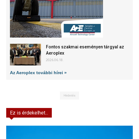
Fontos szakmai eseményen tárgyal az
Aeroplex
2026.06.18.
Az Aeroplex további hírei »
Hirdetés
Ez is érdekelhet...