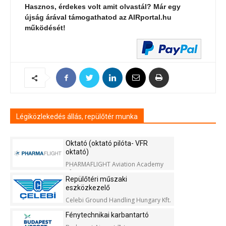
Hasznos, érdekes volt amit olvastál? Már egy
újság árával támogathatod az AIRportal.hu
működését!
Légiközlekedés állás, repülőtér munka
Oktató (oktató pilóta- VFR
oktató)
PHARMAFLIGHT Aviation Academy
Kft.
Repülőtéri műszaki
eszközkezelő
Celebi Ground Handling Hungary Kft.
Fénytechnikai karbantartó