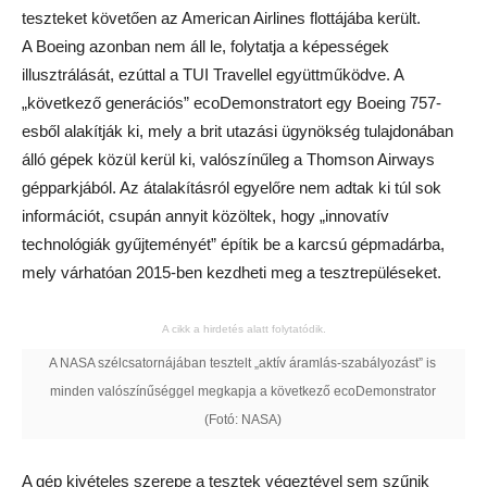
teszteket követően az American Airlines flottájába került.
A Boeing azonban nem áll le, folytatja a képességek
illusztrálását, ezúttal a TUI Travellel együttműködve. A
„következő generációs” ecoDemonstratort egy Boeing 757-
esből alakítják ki, mely a brit utazási ügynökség tulajdonában
álló gépek közül kerül ki, valószínűleg a Thomson Airways
gépparkjából. Az átalakításról egyelőre nem adtak ki túl sok
információt, csupán annyit közöltek, hogy „innovatív
technológiák gyűjteményét” építik be a karcsú gépmadárba,
mely várhatóan 2015-ben kezdheti meg a tesztrepüléseket.
A cikk a hirdetés alatt folytatódik.
A NASA szélcsatornájában tesztelt „aktív áramlás-szabályozást” is
minden valószínűséggel megkapja a következő ecoDemonstrator
(Fotó: NASA)
A gép kivételes szerepe a tesztek végeztével sem szűnik