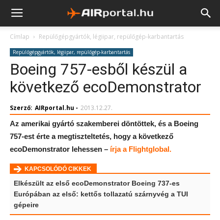
Címlap
Repülőgépgyártók, légiipar, repülőgép-karbantartás
Repülőgépgyártók, légiipar, repülőgép-karbantartás
Boeing 757-esből készül a
következő ecoDemonstrator
Szerző:
AIRportal.hu
-
2013.12.27.
Az amerikai gyártó szakemberei döntöttek, és a Boeing
757-est érte a megtiszteltetés, hogy a következő
ecoDemonstrator lehessen –
írja a Flightglobal.
KAPCSOLÓDÓ CIKKEK
Elkészült az első ecoDemonstrator Boeing 737-es
Európában az első: kettős tollazatú szárnyvég a TUI
gépeire