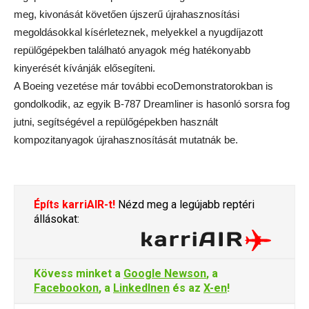
meg, kivonását követően újszerű újrahasznosítási
megoldásokkal kísérleteznek, melyekkel a nyugdíjazott
repülőgépekben található anyagok még hatékonyabb
kinyerését kívánják elősegíteni.
A Boeing vezetése már további ecoDemonstratorokban is
gondolkodik, az egyik B-787 Dreamliner is hasonló sorsra fog
jutni, segítségével a repülőgépekben használt
kompozitanyagok újrahasznosítását mutatnák be.
Építs karriAIR-t!
Nézd meg a legújabb reptéri
állásokat:
Kövess minket a
Google Newson
, a
Facebookon
, a
LinkedInen
és az
X-en
!