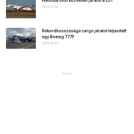
Hanoiba indít közvetlen járatot a LOT
2026.07.30.
Rekordhosszúságú cargo járatot teljesített
egy Boeing 777F
2026.08.05.
Hirdetés