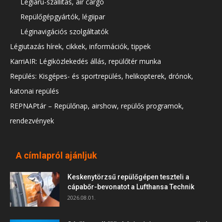
Légiáru-szállítás, air cargo
Repülőgépgyártók, légiipar
Léginavigációs szolgáltatók
Légiutazás hírek, cikkek, információk, tippek
KarriAIR: Légiközlekedés állás, repülőtér munka
Repülés: Kisgépes- és sportrepülés, helikopterek, drónok,
katonai repülés
REPNAPtár – Repülőnap, airshow, repülős programok,
rendezvények
A címlapról ajánljuk
Keskenytörzsű repülőgépen teszteli a
cápabőr-bevonatot a Lufthansa Technik
2026.08.01.