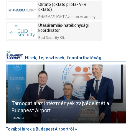
Oktató (oktató pilóta- VFR
oktató)
PHARMAFLIGHT Aviation Academy
Kft.
Utasáramlás-hatékonysági
koordinátor
Bud Security Kft.
Hírek, fejlesztések, fenntarthatóság
Támogatja az intézmények zajvédelmét a
V
Budapest Airport
2026.04.10.
További hírek a Budapest Airportról »