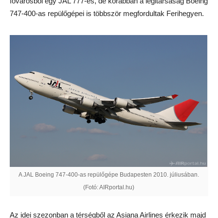
fővárosból egy JAL 777-es, de korábban a légitársaság Boeing
747-400-as repülőgépei is többször megfordultak Ferihegyen.
A JAL Boeing 747-400-as repülőgépe Budapesten 2010. júliusában.
(Fotó: AIRportal.hu)
Az idei szezonban a térségből az Asiana Airlines érkezik majd