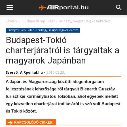
Címlap
Budapesti repülőtér - Ferihegy, magyar légiközlekedés
Budapesti repülőtér - Ferihegy, magyar légiközlekedés
Budapest-Tokió
charterjáratról is tárgyaltak a
magyarok Japánban
Szerző:
AIRportal.hu
-
2016.05.23.
A Japán és Magyarország közötti idegenforgalom
fejlesztésének lehetőségeiről tárgyalt Bienerth Gusztáv
turisztikai kormánybiztos Tokióban, ahol egyebek mellett
egy közvetlen charterjárat indításáról is szó volt Budapest
és Tokió között.
KAPCSOLÓDÓ CIKKEK