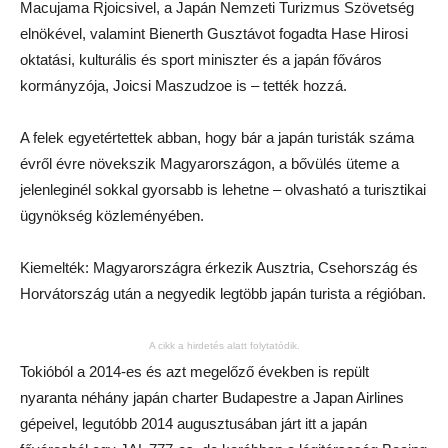
Macujama Rjoicsivel, a Japán Nemzeti Turizmus Szövetség
elnökével, valamint Bienerth Gusztávot fogadta Hase Hirosi
oktatási, kulturális és sport miniszter és a japán főváros
kormányzója, Joicsi Maszudzoe is – tették hozzá.
A felek egyetértettek abban, hogy bár a japán turisták száma
évről évre növekszik Magyarországon, a bővülés üteme a
jelenleginél sokkal gyorsabb is lehetne – olvasható a turisztikai
ügynökség közleményében.
Kiemelték: Magyarországra érkezik Ausztria, Csehország és
Horvátország után a negyedik legtöbb japán turista a régióban.
A cikk a hirdetés alatt folytatódik.
Tokióból a 2014-es és azt megelőző években is repült
nyaranta néhány japán charter Budapestre a Japan Airlines
gépeivel, legutóbb 2014 augusztusában járt itt a japán