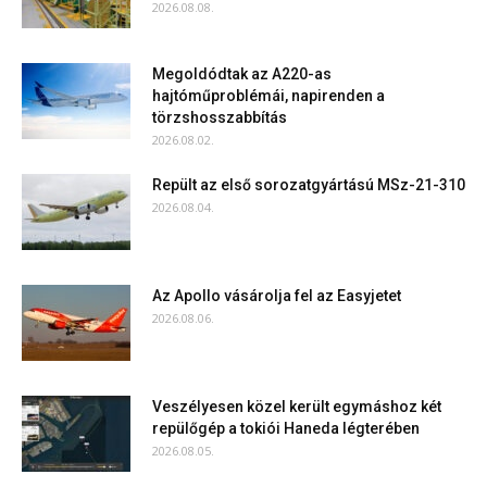
2026.08.08.
Megoldódtak az A220-as
hajtóműproblémái, napirenden a
törzshosszabbítás
2026.08.02.
Repült az első sorozatgyártású MSz-21-310
2026.08.04.
Az Apollo vásárolja fel az Easyjetet
2026.08.06.
Veszélyesen közel került egymáshoz két
repülőgép a tokiói Haneda légterében
2026.08.05.