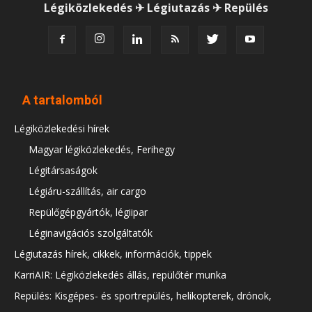
Légiközlekedés ✈ Légiutazás ✈ Repülés
A tartalomból
Légiközlekedési hírek
Magyar légiközlekedés, Ferihegy
Légitársaságok
Légiáru-szállítás, air cargo
Repülőgépgyártók, légiipar
Léginavigációs szolgáltatók
Légiutazás hírek, cikkek, információk, tippek
KarriAIR: Légiközlekedés állás, repülőtér munka
Repülés: Kisgépes- és sportrepülés, helikopterek, drónok,