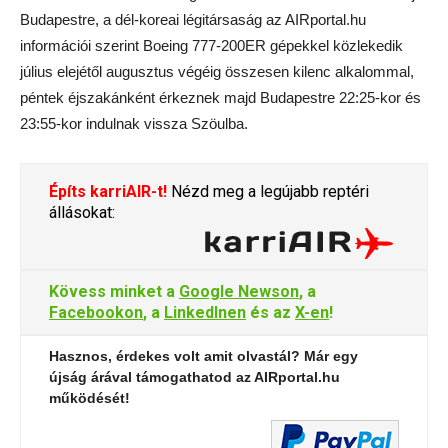
Budapestre, a dél-koreai légitársaság az AIRportal.hu
információi szerint Boeing 777-200ER gépekkel közlekedik
július elejétől augusztus végéig összesen kilenc alkalommal,
péntek éjszakánként érkeznek majd Budapestre 22:25-kor és
23:55-kor indulnak vissza Szöulba.
Építs karriAIR-t!
Nézd meg a legújabb reptéri
állásokat:
Kövess minket a
Google Newson
, a
Facebookon
, a
LinkedInen
és az
X-en
!
Hasznos, érdekes volt amit olvastál? Már egy
újság árával támogathatod az AIRportal.hu
működését!