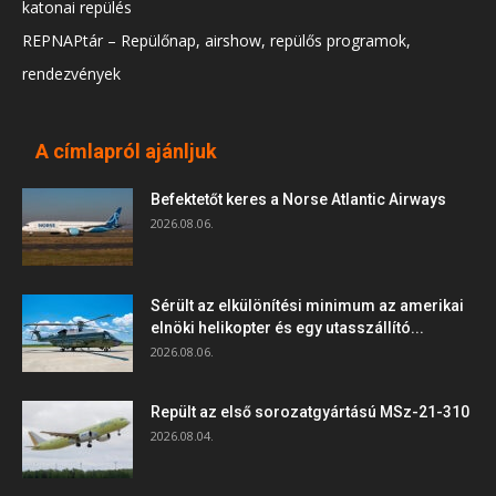
katonai repülés
REPNAPtár – Repülőnap, airshow, repülős programok,
rendezvények
A címlapról ajánljuk
Befektetőt keres a Norse Atlantic Airways
2026.08.06.
Sérült az elkülönítési minimum az amerikai
elnöki helikopter és egy utasszállító...
2026.08.06.
Repült az első sorozatgyártású MSz-21-310
2026.08.04.