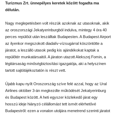
Turizmus Zrt. ünnepélyes keretek között fogadta ma
délután.
Nagy meglepetésben volt részük azoknak az utasoknak, akik
az oroszországi Jekatyerinburgból indulva, mintegy 4 óra 40
perces repülőút után leszálltak Budapesten. A Budapest Airport
az ilyenkor megszokott diadalív-vízsugárral köszöntötte a
járatot, a leszálló utasok pedig kis ajándékokat kaptak a
repülőtér munkatársaitól. A járaton utazott Alekszej Fomin, a
légitársaság minőségbiztosítási igazgatója, aki a helyszínen
tartott sajtótájékoztatón is részt vett.
Újabb kapu nyílt Oroszország szíve felé azzal, hogy az Ural
Airlines október 3-án megkezdte működését Jekatyerinburg
és Budapest között. A heti egyszer közlekedő járat egy
hosszú ideje hiányzó célállomást tett ismét elérhetővé
Budapestről: ezen a vonalon utoljára menetrend szerinti járatot