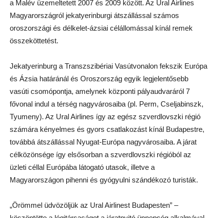
a Malév üzemeltetett 2007 és 2009 között. Az Ural Airlines
Magyarországról jekatyerinburgi átszállással számos
oroszországi és délkelet-ázsiai célállomással kínál remek
összeköttetést.
Jekatyerinburg a Transzszibériai Vasútvonalon fekszik Európa
és Ázsia határánál és Oroszország egyik legjelentősebb
vasúti csomópontja, amelynek központi pályaudvaráról 7
fővonal indul a térség nagyvárosaiba (pl. Perm, Cseljabinszk,
Tyumeny). Az Ural Airlines így az egész szverdlovszki régió
számára kényelmes és gyors csatlakozást kínál Budapestre,
továbbá átszállással Nyugat-Európa nagyvárosaiba. A járat
célközönsége így elsősorban a szverdlovszki régióból az
üzleti céllal Európába látogató utasok, illetve a
Magyarországon pihenni és gyógyulni szándékozó turisták.
„Örömmel üdvözöljük az Ural Airlinest Budapesten” –
köszöntötte a légitársaságot a járatnyitó ünnepség alkalmával