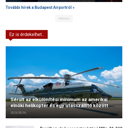
További hírek a Budapest Airportról »
Hirdetés
Ez is érdekelhet...
Sérült az elkülönítési minimum az amerikai
elnöki helikopter és egy utasszállító között
2026.08.06.