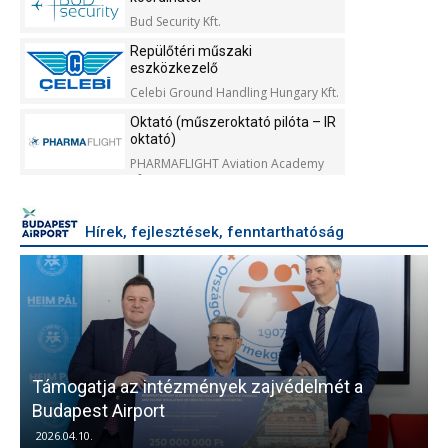
Bud Security Kft.
Repülőtéri műszaki
eszközkezelő
Celebi Ground Handling Hungary Kft.
Oktató (műszeroktató pilóta – IR
oktató)
PHARMAFLIGHT Aviation Academy
Kft.
Hírek, fejlesztések, fenntarthatóság
Támogatja az intézmények zajvédelmét a
V
Budapest Airport
2026.04.10.