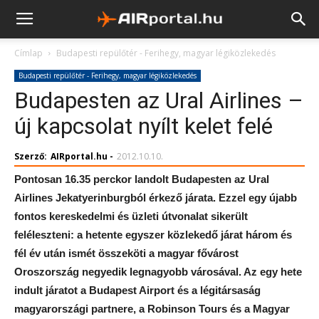
Címlap
Budapesti repülőtér - Ferihegy, magyar légiközlekedés
Budapesti repülőtér - Ferihegy, magyar légiközlekedés
Budapesten az Ural Airlines –
új kapcsolat nyílt kelet felé
Szerző:
AIRportal.hu
-
2012.10.10.
Pontosan 16.35 perckor landolt Budapesten az Ural
Airlines Jekatyerinburgból érkező járata. Ezzel egy újabb
fontos kereskedelmi és üzleti útvonalat sikerült
feléleszteni: a hetente egyszer közlekedő járat három és
fél év után ismét összeköti a magyar fővárost
Oroszország negyedik legnagyobb városával. Az egy hete
indult járatot a Budapest Airport és a légitársaság
magyarországi partnere, a Robinson Tours és a Magyar