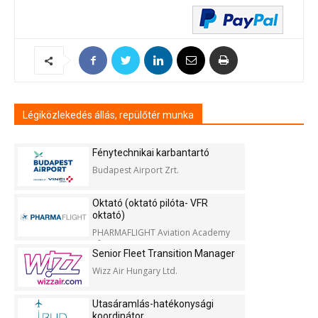
Légiközlekedés állás, repülőtér munka
Fénytechnikai karbantartó
Budapest Airport Zrt.
Oktató (oktató pilóta- VFR
oktató)
PHARMAFLIGHT Aviation Academy
Kft.
Senior Fleet Transition Manager
Wizz Air Hungary Ltd.
Utasáramlás-hatékonysági
koordinátor