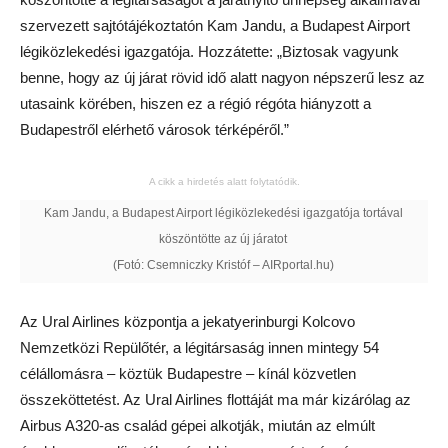
szervezett sajtótájékoztatón Kam Jandu, a Budapest Airport
légiközlekedési igazgatója. Hozzátette: „Biztosak vagyunk
benne, hogy az új járat rövid idő alatt nagyon népszerű lesz az
utasaink körében, hiszen ez a régió régóta hiányzott a
Budapestről elérhető városok térképéről.”
A cikk a hirdetés alatt folytatódik.
Kam Jandu, a Budapest Airport légiközlekedési igazgatója tortával
köszöntötte az új járatot
(Fotó: Csemniczky Kristóf – AIRportal.hu)
Az Ural Airlines központja a jekatyerinburgi Kolcovo
Nemzetközi Repülőtér, a légitársaság innen mintegy 54
célállomásra – köztük Budapestre – kínál közvetlen
összeköttetést. Az Ural Airlines flottáját ma már kizárólag az
Airbus A320-as család gépei alkotják, miután az elmúlt