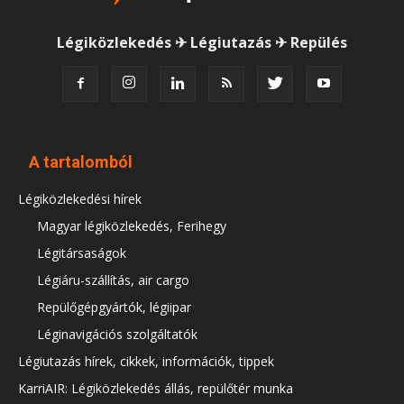
Légiközlekedés ✈ Légiutazás ✈ Repülés
A tartalomból
Légiközlekedési hírek
Magyar légiközlekedés, Ferihegy
Légitársaságok
Légiáru-szállítás, air cargo
Repülőgépgyártók, légiipar
Léginavigációs szolgáltatók
Légiutazás hírek, cikkek, információk, tippek
KarriAIR: Légiközlekedés állás, repülőtér munka