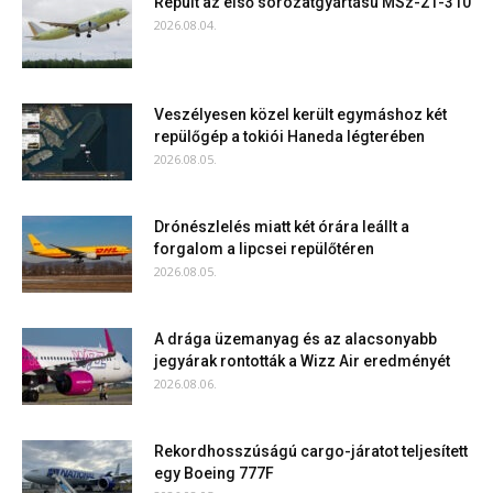
Repült az első sorozatgyártású MSz-21-310
2026.08.04.
Veszélyesen közel került egymáshoz két
repülőgép a tokiói Haneda légterében
2026.08.05.
Drónészlelés miatt két órára leállt a
forgalom a lipcsei repülőtéren
2026.08.05.
A drága üzemanyag és az alacsonyabb
jegyárak rontották a Wizz Air eredményét
2026.08.06.
Rekordhosszúságú cargo-járatot teljesített
egy Boeing 777F