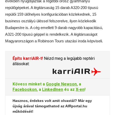
években nyugdíjazták a régebbi orosz gyártmányú
repülőgépeket. A légitársaság 15 darab A320-200 típusú
repülői 159 ülőhelyes konfigurációban közlekednek, 15
business osztályú üléssel felszerelve, ilyen közlekedik
Budapestre is. A cég emellett 9 darab nagyobb kapacitású,
A321-200 típusú géppel is rendelkezik. A légitársaságot
Magyarországon a Robinson Tours utazási iroda képviseli.
Építs karriAIR-t!
Nézd meg a legújabb reptéri
állásokat:
Kövess minket a
Google Newson
, a
Facebookon
, a
LinkedInen
és az
X-en
!
Hasznos, érdekes volt amit olvastál? Már egy
újság árával támogathatod az AIRportal.hu
működését!