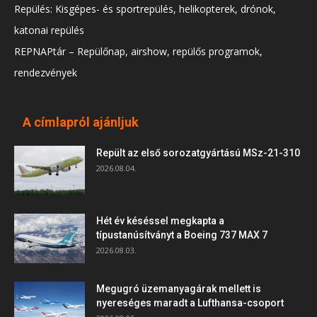
Repülés: Kisgépes- és sportrepülés, helikopterek, drónok,
katonai repülés
REPNAPtár – Repülőnap, airshow, repülős programok,
rendezvények
A címlapról ajánljuk
Repült az első sorozatgyártású MSz-21-310
2026.08.04.
Hét év késéssel megkapta a
típustanúsítványt a Boeing 737 MAX 7
2026.08.03.
Megugró üzemanyagárak mellett is
nyereséges maradt a Lufthansa-csoport