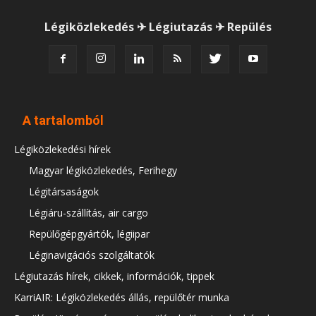
Légiközlekedés ✈ Légiutazás ✈ Repülés
A tartalomból
Légiközlekedési hírek
Magyar légiközlekedés, Ferihegy
Légitársaságok
Légiáru-szállítás, air cargo
Repülőgépgyártók, légiipar
Léginavigációs szolgáltatók
Légiutazás hírek, cikkek, információk, tippek
KarriAIR: Légiközlekedés állás, repülőtér munka