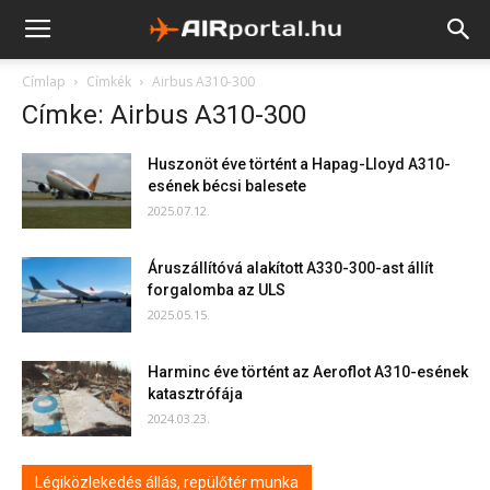
Címlap
Címkék
Airbus A310-300
Címke: Airbus A310-300
Huszonöt éve történt a Hapag-Lloyd A310-
esének bécsi balesete
2025.07.12.
Áruszállítóvá alakított A330-300-ast állít
forgalomba az ULS
2025.05.15.
Harminc éve történt az Aeroflot A310-esének
katasztrófája
2024.03.23.
Légiközlekedés állás, repülőtér munka