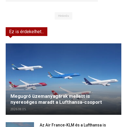
Hirdetés
Ez is érdekelhet...
Megugró üzemanyagárak mellett is
nyereséges maradt a Lufthansa-csoport
2026.08.05.
Az Air France-KLM és a Lufthansa is