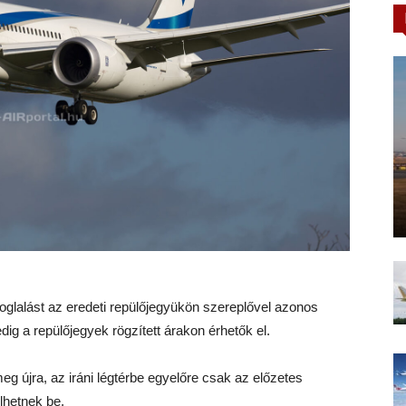
tfoglalást az eredeti repülőjegyükön szereplővel azonos
pedig a repülőjegyek rögzített árakon érhetők el.
 meg újra, az iráni légtérbe egyelőre csak az előzetes
lhetnek be.