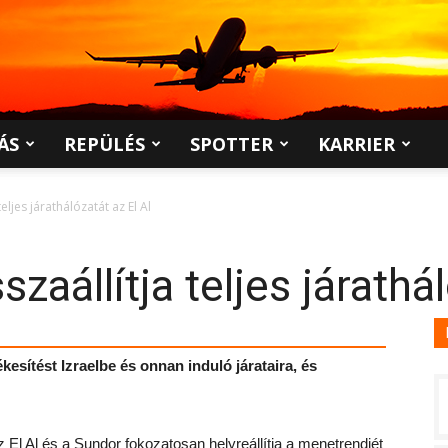
ÁS
REPÜLÉS
SPOTTER
KARRIER
eljes járathálózatát az El Al
zaállítja teljes járathál
ékesítést Izraelbe és onnan induló járataira, és
z El Al és a Sundor fokozatosan helyreállítja a menetrendjét