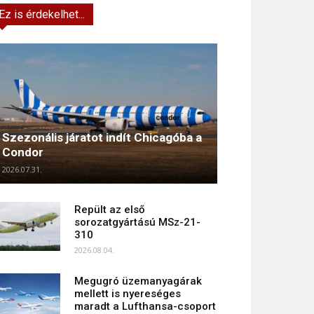
Ez is érdekelhet...
Szezonális járatot indít Chicagóba a
Condor
2026.07.31.
Repült az első
sorozatgyártású MSz-21-
310
2026.08.04.
Megugró üzemanyagárak
mellett is nyereséges
maradt a Lufthansa-csoport