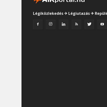
Légiközlekedés ✈ Légiutazás ✈ Repül