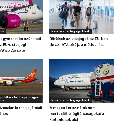
gok
Nemzetközi légügyi hírek
jegyárakat és szűkítheti
Bővülnek az utasjogok az EU-ban,
az EU-s utasjogi
de az IATA bírálja a módosítást
 Wizz Air szerint
pülőtér - Ferihegy, magyar
dés
Nemzetközi légügyi hírek
onalán is ritkítja járatait
A magas kerozinárak nem
lines
mentesítik a légitársaságokat a
kártérítések alól