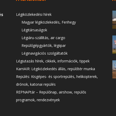
és
Légiközlekedési hírek
Magyar légiközlekedés, Ferihegy
Légitársaságok
Légiáru-szállítás, air cargo
Repülőgépgyártók, légiipar
Léginavigációs szolgáltatók
Légiutazás hírek, cikkek, információk, tippek
KarriAIR: Légiközlekedés állás, repülőtér munka
Repülés: Kisgépes- és sportrepülés, helikopterek,
drónok, katonai repülés
REPNAPtár – Repülőnap, airshow, repülős
programok, rendezvények