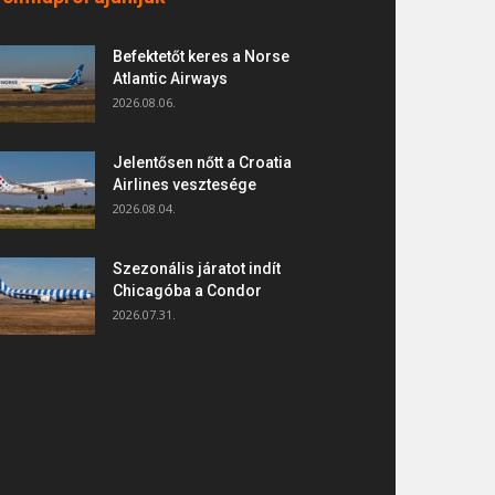
Befektetőt keres a Norse
Atlantic Airways
2026.08.06.
Jelentősen nőtt a Croatia
Airlines vesztesége
2026.08.04.
Szezonális járatot indít
Chicagóba a Condor
2026.07.31.