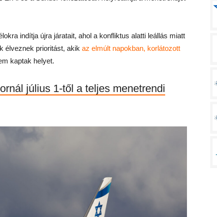
kra indítja újra járatait, ahol a konfliktus alatti leállás miatt
k élveznek prioritást, akik
az elmúlt napokban, korlátozott
m kaptak helyet.
ornál július 1-től a teljes menetrendi