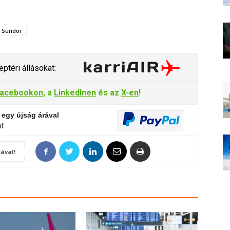
Sundor
ptéri állásokat:
acebookon
, a
LinkedInen
és az
X-en
!
 egy újság árával
t!
ával!