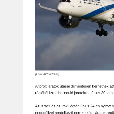
(Fotó: AIRportal.hu)
A törölt járatok utasai díjmentesen kérhetnek á
régióból Izraelbe induló járatokra, június 30-ig 
Az izraeli és az iraki légtér június 24-én nyitott
engedéllyel rendelkező nemzetközi járatok repü