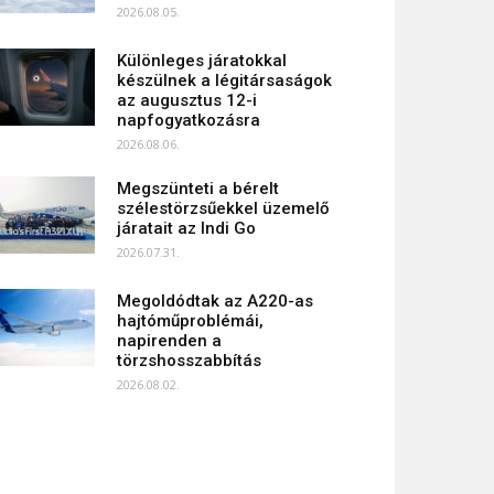
2026.08.05.
Különleges járatokkal
készülnek a légitársaságok
az augusztus 12-i
napfogyatkozásra
2026.08.06.
Megszünteti a bérelt
szélestörzsűekkel üzemelő
járatait az Indi Go
2026.07.31.
Megoldódtak az A220-as
hajtóműproblémái,
napirenden a
törzshosszabbítás
2026.08.02.