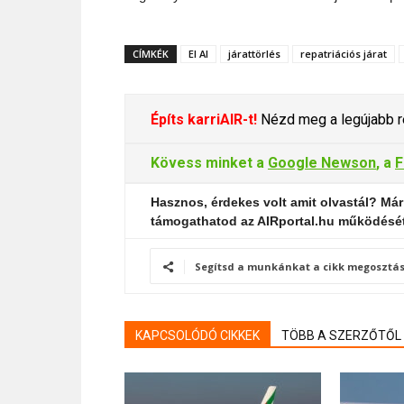
CÍMKÉK
El Al
járattörlés
repatriációs járat
Építs karriAIR-t!
Nézd meg a legújabb re
Kövess minket a
Google Newson
, a
F
Hasznos, érdekes volt amit olvastál? Már
támogathatod az AIRportal.hu működésé
Segítsd a munkánkat a cikk megosztás
KAPCSOLÓDÓ CIKKEK
TÖBB A SZERZŐTŐL