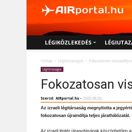
AIRportal.hu
LÉGIKÖZLEKEDÉS
LÉGIUTAZ
Címlap
Légitársaságok
Fokozatosan visszaállítja t
Légitársaságok
Fokozatosan viss
Szerző:
AIRportal.hu
-
2025.06.26.
Az izraeli légitársaság megnyitotta a jegyért
fokozatosan újraindítja teljes járathálózatát.
Az izraeli légtér újranyitásának köszönhetően a