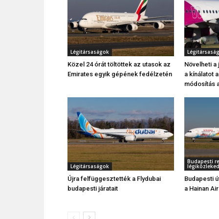
Légitársaságok
Légitársasá
Közel 24 órát töltöttek az utasok az
Növelheti a 
Emirates egyik gépének fedélzetén
a kínálatot 
módosítás a
Budapesti re
Légitársaságok
légiközleke
Újra felfüggesztették a Flydubai
Budapesti útv
budapesti járatait
a Hainan Air