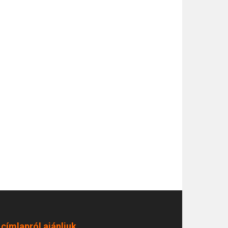
 címlapról ajánljuk