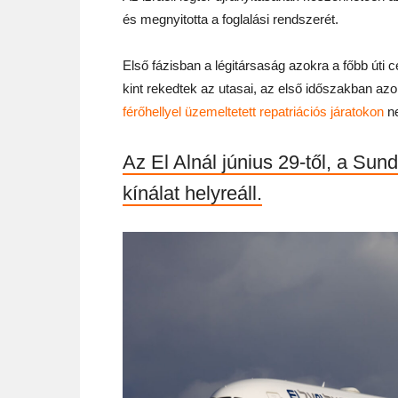
és megnyitotta a foglalási rendszerét.
Első fázisban a légitársaság azokra a főbb úti célo
kint rekedtek az utasai, az első időszakban azo
férőhellyel üzemeltetett repatriációs járatokon
ne
Az El Alnál június 29-től, a Sund
kínálat helyreáll.