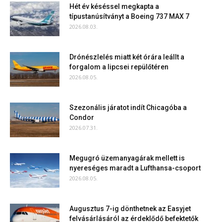
Hét év késéssel megkapta a
típustanúsítványt a Boeing 737 MAX 7
2026.08.03.
Drónészlelés miatt két órára leállt a
forgalom a lipcsei repülőtéren
2026.08.05.
Szezonális járatot indít Chicagóba a
Condor
2026.07.31.
Megugró üzemanyagárak mellett is
nyereséges maradt a Lufthansa-csoport
2026.08.05.
Augusztus 7-ig dönthetnek az Easyjet
felvásárlásáról az érdeklődő befektetők