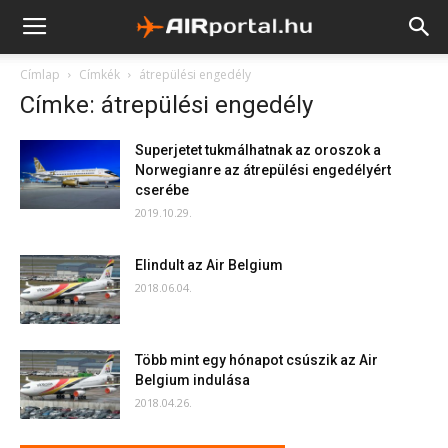
Címlap
Címkék
átrepülési engedély
Címke: átrepülési engedély
Superjetet tukmálhatnak az oroszok a
Norwegianre az átrepülési engedélyért
cserébe
2019.10.29.
Elindult az Air Belgium
2018.06.04.
Több mint egy hónapot csúszik az Air
Belgium indulása
2018.04.26.