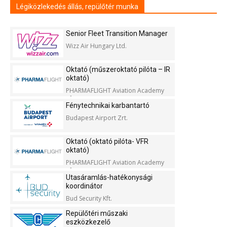
Légiközlekedés állás, repülőtér munka
Senior Fleet Transition Manager
Wizz Air Hungary Ltd.
Oktató (műszeroktató pilóta – IR
oktató)
PHARMAFLIGHT Aviation Academy
Kft.
Fénytechnikai karbantartó
Budapest Airport Zrt.
Oktató (oktató pilóta- VFR
oktató)
PHARMAFLIGHT Aviation Academy
Kft.
Utasáramlás-hatékonysági
koordinátor
Bud Security Kft.
Repülőtéri műszaki
eszközkezelő