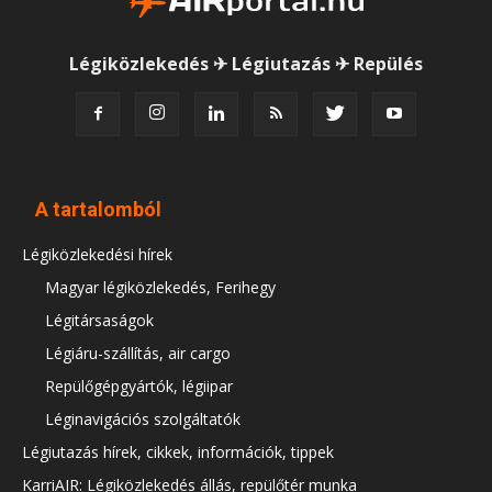
Légiközlekedés ✈ Légiutazás ✈ Repülés
A tartalomból
Légiközlekedési hírek
Magyar légiközlekedés, Ferihegy
Légitársaságok
Légiáru-szállítás, air cargo
Repülőgépgyártók, légiipar
Léginavigációs szolgáltatók
Légiutazás hírek, cikkek, információk, tippek
KarriAIR: Légiközlekedés állás, repülőtér munka