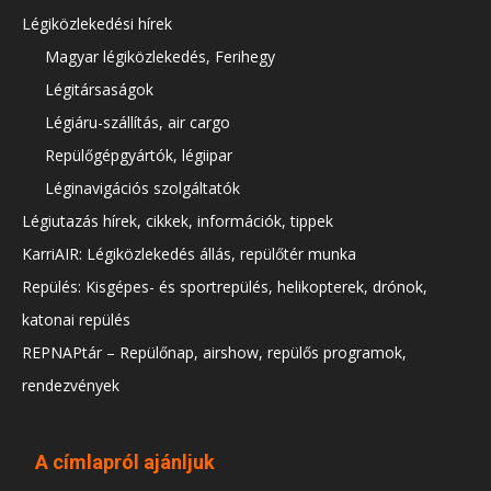
Légiközlekedési hírek
Magyar légiközlekedés, Ferihegy
Légitársaságok
Légiáru-szállítás, air cargo
Repülőgépgyártók, légiipar
Léginavigációs szolgáltatók
Légiutazás hírek, cikkek, információk, tippek
KarriAIR: Légiközlekedés állás, repülőtér munka
Repülés: Kisgépes- és sportrepülés, helikopterek, drónok,
katonai repülés
REPNAPtár – Repülőnap, airshow, repülős programok,
rendezvények
A címlapról ajánljuk