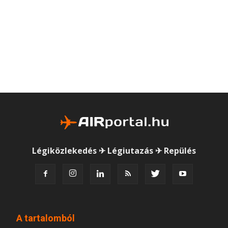
Légiközlekedés ✈ Légiutazás ✈ Repülés
A tartalomból