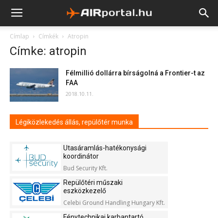
Címlap
Címkék
Atropin
Címke: atropin
Félmillió dollárra bírságolná a Frontier-t az
FAA
2018.10.11.
Légiközlekedés állás, repülőtér munka
Utasáramlás-hatékonysági
koordinátor
Bud Security Kft.
Repülőtéri műszaki
eszközkezelő
Celebi Ground Handling Hungary Kft.
Fénytechnikai karbantartó