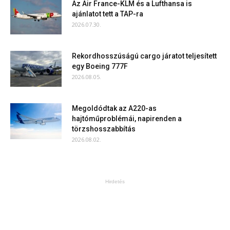
Az Air France-KLM és a Lufthansa is
ajánlatot tett a TAP-ra
2026.07.30.
Rekordhosszúságú cargo járatot teljesített
egy Boeing 777F
2026.08.05.
Megoldódtak az A220-as
hajtóműproblémái, napirenden a
törzshosszabbítás
2026.08.02.
Hirdetés