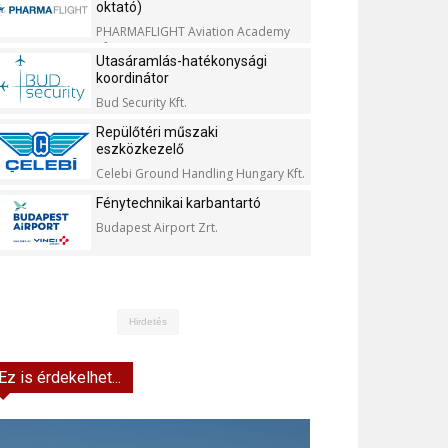
oktató)
PHARMAFLIGHT Aviation Academy
Kft.
Utasáramlás-hatékonysági
koordinátor
Bud Security Kft.
Repülőtéri műszaki
eszközkezelő
Celebi Ground Handling Hungary Kft.
Fénytechnikai karbantartó
Budapest Airport Zrt.
Hirdetés
Ez is érdekelhet...