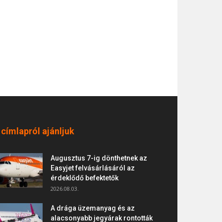
 címlapról ajánljuk
Augusztus 7-ig dönthetnek az
Easyjet felvásárlásáról az
érdeklődő befektetők
2026.08.03.
A drága üzemanyag és az
alacsonyabb jegyárak rontották