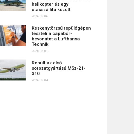
helikopter és egy
utasszállító között
2026.08.06.
Keskenytörzsű repülőgépen
teszteli a cápabőr-
bevonatot a Lufthansa
Technik
2026.08.01.
Repült az első
sorozatgyártású MSz-21-
310
2026.08.04.