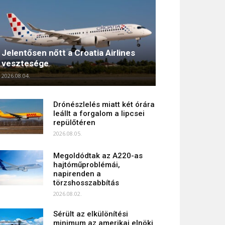
Jelentősen nőtt a Croatia Airlines
vesztesége
2026.08.04.
Drónészlelés miatt két órára
leállt a forgalom a lipcsei
repülőtéren
2026.08.05.
Megoldódtak az A220-as
hajtóműproblémái,
napirenden a
törzshosszabbítás
2026.08.02.
Sérült az elkülönítési
minimum az amerikai elnöki