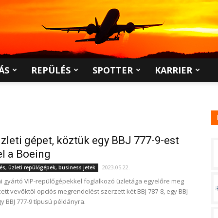
ÁS
REPÜLÉS
SPOTTER
KARRIER
zleti gépet, köztük egy BBJ 777-9-est
el a Boeing
2023.05.22.
lés, üzleti repülőgépek, business jetek
i gyártó VIP-repülőgépekkel foglalkozó üzletága egyelőre meg
tt vevőktől opciós megrendelést szerzett két BBJ 787-8, egy BBJ
gy BBJ 777-9 típusú példányra.