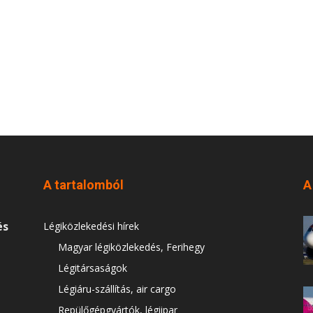
A tartalomból
A
és
Légiközlekedési hírek
Magyar légiközlekedés, Ferihegy
Légitársaságok
Légiáru-szállítás, air cargo
Repülőgépgyártók, légiipar