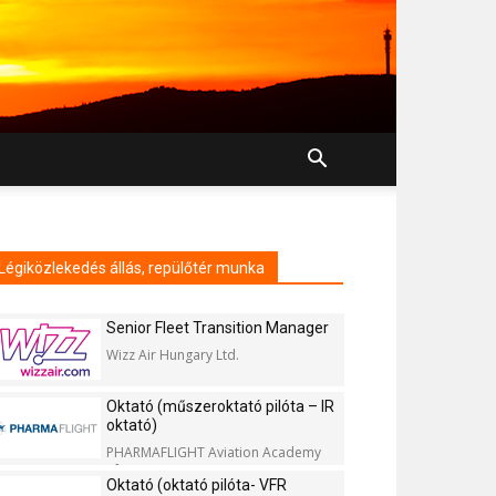
Légiközlekedés állás, repülőtér munka
Senior Fleet Transition Manager
Wizz Air Hungary Ltd.
Oktató (műszeroktató pilóta – IR
oktató)
PHARMAFLIGHT Aviation Academy
Kft.
Oktató (oktató pilóta- VFR