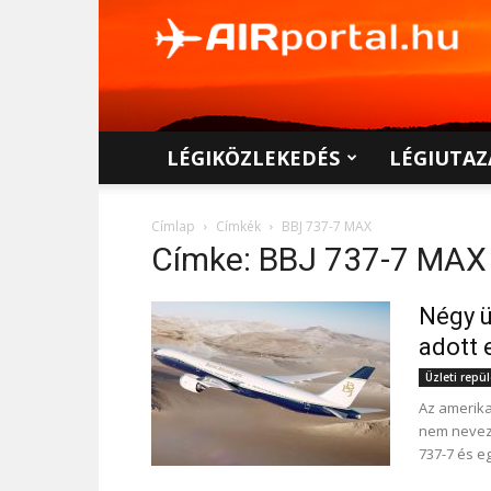
AIRportal.hu
LÉGIKÖZLEKEDÉS
LÉGIUTAZ
Címlap
Címkék
BBJ 737-7 MAX
Címke: BBJ 737-7 MAX
Négy ü
adott 
Üzleti repü
Az amerika
nem neveze
737-7 és e