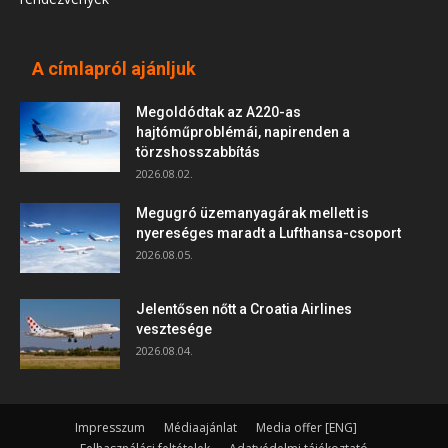
A címlapról ajánljuk
Megoldódtak az A220-as
hajtóműproblémái, napirenden a
törzshosszabbítás
2026.08.02.
Megugró üzemanyagárak mellett is
nyereséges maradt a Lufthansa-csoport
2026.08.05.
Jelentősen nőtt a Croatia Airlines
vesztesége
2026.08.04.
Impresszum
Médiaajánlat
Media offer [ENG]