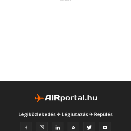
Hirdetés
Légiközlekedés ✈ Légiutazás ✈ Repülés