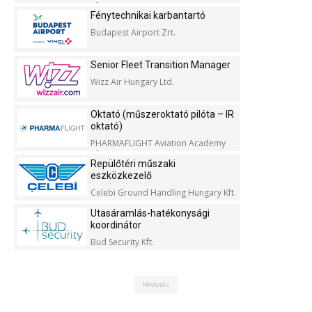
Kft.
Fénytechnikai karbantartó
Budapest Airport Zrt.
Senior Fleet Transition Manager
Wizz Air Hungary Ltd.
Oktató (műszeroktató pilóta – IR
oktató)
PHARMAFLIGHT Aviation Academy
Kft.
Repülőtéri műszaki
eszközkezelő
Celebi Ground Handling Hungary Kft.
Utasáramlás-hatékonysági
koordinátor
Bud Security Kft.
Hirdetés