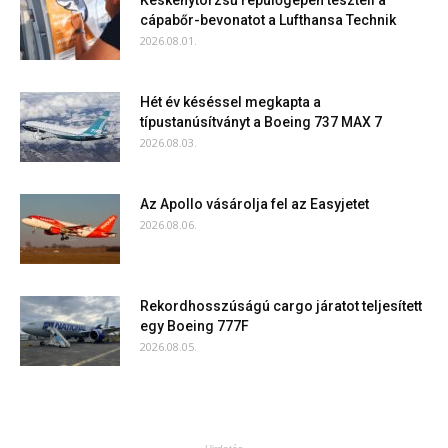
Keskenytörzsű repülőgépen teszteli a
cápabőr-bevonatot a Lufthansa Technik
2026.08.01.
Hét év késéssel megkapta a
típustanúsítványt a Boeing 737 MAX 7
2026.08.03.
Az Apollo vásárolja fel az Easyjetet
2026.08.06.
Rekordhosszúságú cargo járatot teljesített
egy Boeing 777F
2026.08.05.