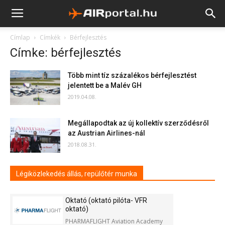
Címlap
Címkék
Bérfejlesztés
Címke: bérfejlesztés
Több mint tíz százalékos bérfejlesztést
jelentett be a Malév GH
2019.04.08.
Megállapodtak az új kollektív szerződésről
az Austrian Airlines-nál
2018.08.31.
Légiközlekedés állás, repülőtér munka
Oktató (oktató pilóta- VFR
oktató)
PHARMAFLIGHT Aviation Academy