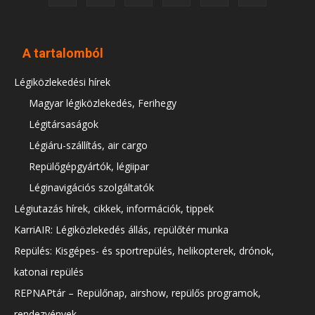
A tartalomból
Légiközlekedési hírek
Magyar légiközlekedés, Ferihegy
Légitársaságok
Légiáru-szállítás, air cargo
Repülőgépgyártók, légiipar
Léginavigációs szolgáltatók
Légiutazás hírek, cikkek, információk, tippek
KarriAIR: Légiközlekedés állás, repülőtér munka
Repülés: Kisgépes- és sportrepülés, helikopterek, drónok,
katonai repülés
REPNAPtár – Repülőnap, airshow, repülős programok,
rendezvények