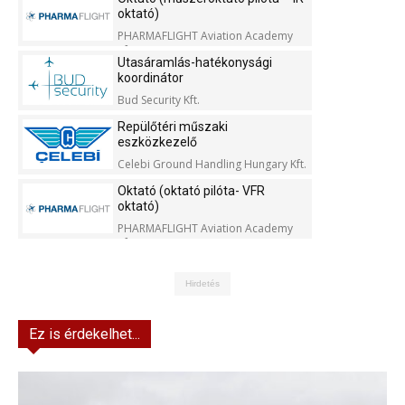
oktató)
PHARMAFLIGHT Aviation Academy
Kft.
Utasáramlás-hatékonysági
koordinátor
Bud Security Kft.
Repülőtéri műszaki
eszközkezelő
Celebi Ground Handling Hungary Kft.
Oktató (oktató pilóta- VFR
oktató)
PHARMAFLIGHT Aviation Academy
Kft.
Hirdetés
Ez is érdekelhet...