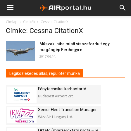
Címlap
Címkék
Cessna CitationX
Címke: Cessna CitationX
Műszaki hiba miatt visszafordult egy
magángép Ferihegyre
2017.06.14.
Légiközlekedés állás, repülőtér munka
Fénytechnikai karbantartó
Budapest Airport Zrt.
Senior Fleet Transition Manager
Wizz Air Hungary Ltd.
Oktató (műszeroktató pilóta – IR