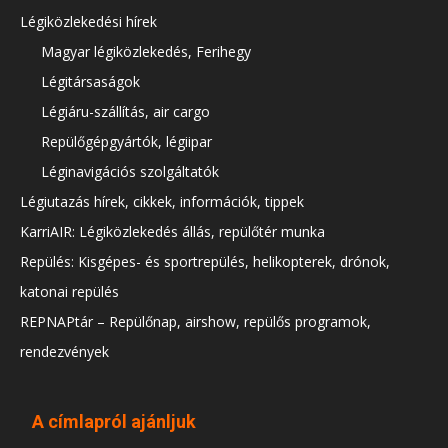
Légiközlekedési hírek
Magyar légiközlekedés, Ferihegy
Légitársaságok
Légiáru-szállítás, air cargo
Repülőgépgyártók, légiipar
Léginavigációs szolgáltatók
Légiutazás hírek, cikkek, információk, tippek
KarriAIR: Légiközlekedés állás, repülőtér munka
Repülés: Kisgépes- és sportrepülés, helikopterek, drónok,
katonai repülés
REPNAPtár – Repülőnap, airshow, repülős programok,
rendezvények
A címlapról ajánljuk