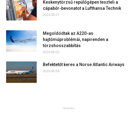
Keskenytörzsű repülőgépen teszteli a
cápabőr-bevonatot a Lufthansa Technik
2026.08.01.
Megoldódtak az A220-as
hajtóműproblémái, napirenden a
törzshosszabbítás
2026.08.02.
Befektetőt keres a Norse Atlantic Airways
2026.08.06.
Hirdetés