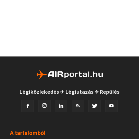
Légiközlekedés ✈ Légiutazás ✈ Repülés
A tartalomból