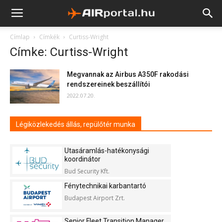
Címlap
Címkék
Curtiss-Wright
Címke: Curtiss-Wright
Megvannak az Airbus A350F rakodási
rendszereinek beszállítói
2022.07.20.
Légiközlekedés állás, repülőtér munka
Utasáramlás-hatékonysági
koordinátor
Bud Security Kft.
Fénytechnikai karbantartó
Budapest Airport Zrt.
Senior Fleet Transition Manager