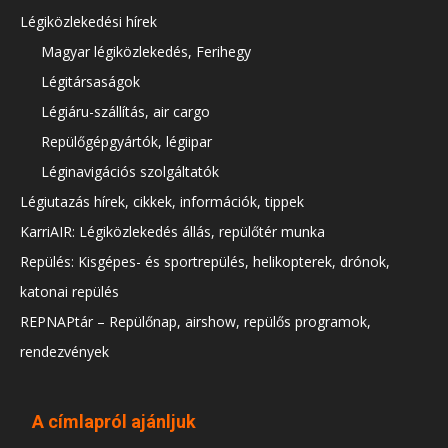
Légiközlekedési hírek
Magyar légiközlekedés, Ferihegy
Légitársaságok
Légiáru-szállítás, air cargo
Repülőgépgyártók, légiipar
Léginavigációs szolgáltatók
Légiutazás hírek, cikkek, információk, tippek
KarriAIR: Légiközlekedés állás, repülőtér munka
Repülés: Kisgépes- és sportrepülés, helikopterek, drónok,
katonai repülés
REPNAPtár – Repülőnap, airshow, repülős programok,
rendezvények
A címlapról ajánljuk