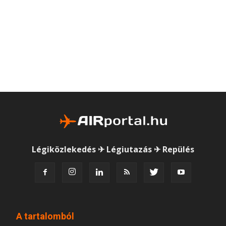
Légiközlekedés ✈ Légiutazás ✈ Repülés
A tartalomból