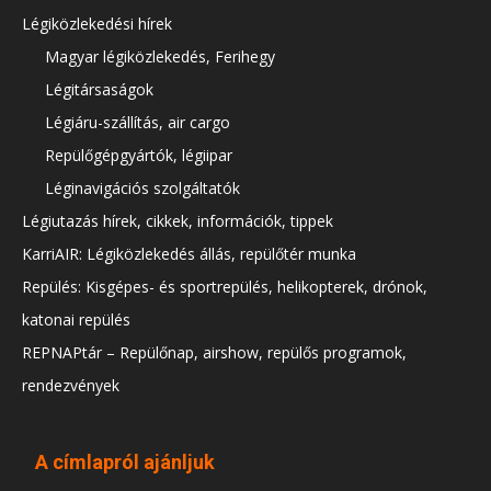
Légiközlekedési hírek
Magyar légiközlekedés, Ferihegy
Légitársaságok
Légiáru-szállítás, air cargo
Repülőgépgyártók, légiipar
Léginavigációs szolgáltatók
Légiutazás hírek, cikkek, információk, tippek
KarriAIR: Légiközlekedés állás, repülőtér munka
Repülés: Kisgépes- és sportrepülés, helikopterek, drónok,
katonai repülés
REPNAPtár – Repülőnap, airshow, repülős programok,
rendezvények
A címlapról ajánljuk