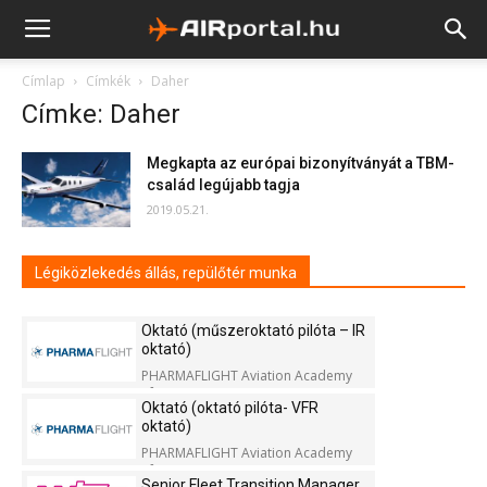
Címlap
Címkék
Daher
Címke: Daher
Megkapta az európai bizonyítványát a TBM-
család legújabb tagja
2019.05.21.
Légiközlekedés állás, repülőtér munka
Oktató (műszeroktató pilóta – IR
oktató)
PHARMAFLIGHT Aviation Academy
Kft.
Oktató (oktató pilóta- VFR
oktató)
PHARMAFLIGHT Aviation Academy
Kft.
Senior Fleet Transition Manager