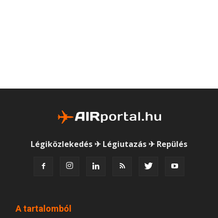
Légiközlekedés ✈ Légiutazás ✈ Repülés
A tartalomból