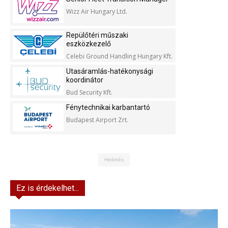
Wizz Air Hungary Ltd.
Repülőtéri műszaki
eszközkezelő
Celebi Ground Handling Hungary Kft.
Utasáramlás-hatékonysági
koordinátor
Bud Security Kft.
Fénytechnikai karbantartó
Budapest Airport Zrt.
Hirdetés
Ez is érdekelhet...