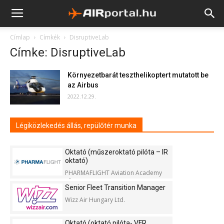
Címlap
Címkék
DisruptiveLab
Címke: DisruptiveLab
Környezetbarát teszthelikoptert mutatott be
az Airbus
2022.12.29.
Légiközlekedés állás, repülőtér munka
Oktató (műszeroktató pilóta – IR
oktató)
PHARMAFLIGHT Aviation Academy
Kft.
Senior Fleet Transition Manager
Wizz Air Hungary Ltd.
Oktató (oktató pilóta- VFR