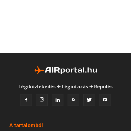
Légiközlekedés ✈ Légiutazás ✈ Repülés
A tartalomból