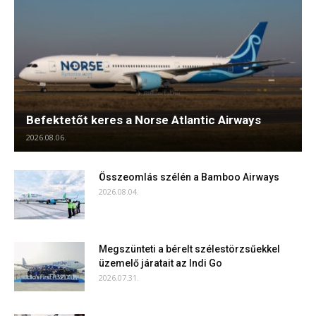
Befektetőt keres a Norse Atlantic Airways
2026.08.06.
Összeomlás szélén a Bamboo Airways
2026.08.04.
Megszünteti a bérelt szélestörzsűekkel
üzemelő járatait az Indi Go
2026.07.31.