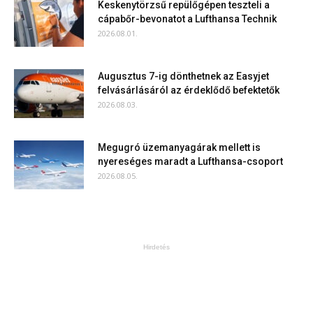
Keskenytörzsű repülőgépen teszteli a
cápabőr-bevonatot a Lufthansa Technik
2026.08.01.
Augusztus 7-ig dönthetnek az Easyjet
felvásárlásáról az érdeklődő befektetők
2026.08.03.
Megugró üzemanyagárak mellett is
nyereséges maradt a Lufthansa-csoport
2026.08.05.
Hirdetés