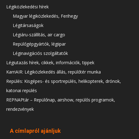
Légiközlekedési hírek
Magyar légiközlekedés, Ferihegy
Légitársaságok
Légiáru-szállítás, air cargo
Repülőgépgyártók, légiipar
Léginavigációs szolgáltatók
Légiutazás hírek, cikkek, információk, tippek
KarriAIR: Légiközlekedés állás, repülőtér munka
Repülés: Kisgépes- és sportrepülés, helikopterek, drónok,
katonai repülés
REPNAPtár – Repülőnap, airshow, repülős programok,
rendezvények
A címlapról ajánljuk