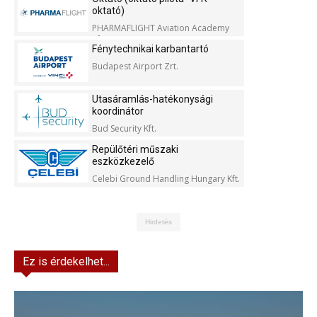
oktató)
PHARMAFLIGHT Aviation Academy
Kft.
Fénytechnikai karbantartó
Budapest Airport Zrt.
Utasáramlás-hatékonysági
koordinátor
Bud Security Kft.
Repülőtéri műszaki
eszközkezelő
Celebi Ground Handling Hungary Kft.
Hirdetés
Ez is érdekelhet...