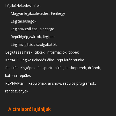
Légiközlekedési hírek
Magyar légiközlekedés, Ferihegy
Légitársaságok
Légiáru-szállítás, air cargo
Repülőgépgyártók, légiipar
Léginavigációs szolgáltatók
Légiutazás hírek, cikkek, információk, tippek
KarriAIR: Légiközlekedés állás, repülőtér munka
Repülés: Kisgépes- és sportrepülés, helikopterek, drónok,
katonai repülés
REPNAPtár – Repülőnap, airshow, repülős programok,
rendezvények
A címlapról ajánljuk