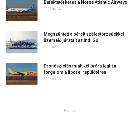
Befektetőt keres a Norse Atlantic Airways
2026.08.06.
Megszünteti a bérelt szélestörzsűekkel
üzemelő járatait az Indi Go
2026.07.31.
Drónészlelés miatt két órára leállt a
forgalom a lipcsei repülőtéren
2026.08.05.
Hirdetés