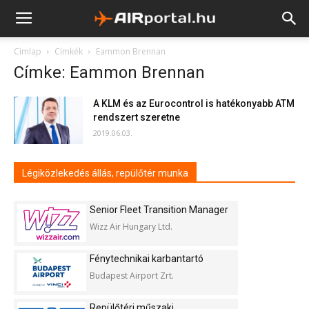
Címlap
Címkék
Eammon Brennan
Címke: Eammon Brennan
A KLM és az Eurocontrol is hatékonyabb ATM
rendszert szeretne
2019.06.03.
Légiközlekedés állás, repülőtér munka
Senior Fleet Transition Manager
Wizz Air Hungary Ltd.
Fénytechnikai karbantartó
Budapest Airport Zrt.
Repülőtéri műszaki