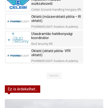
eszközkezelő
Celebi Ground Handling Hungary Kft.
Oktató (műszeroktató pilóta – IR
oktató)
PHARMAFLIGHT Aviation Academy
Kft.
Utasáramlás-hatékonysági
koordinátor
Bud Security Kft.
Oktató (oktató pilóta- VFR
oktató)
PHARMAFLIGHT Aviation Academy
Kft.
Hirdetés
Ez is érdekelhet...