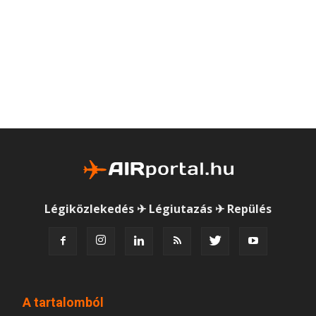
Légiközlekedés ✈ Légiutazás ✈ Repülés
A tartalomból