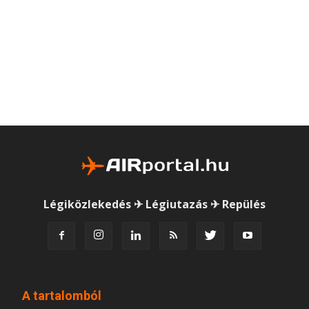
Légiközlekedés ✈ Légiutazás ✈ Repülés
A tartalomból