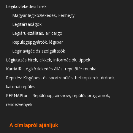
Légiközlekedési hírek
Magyar légiközlekedés, Ferihegy
Légitársaságok
Légiáru-szállítás, air cargo
Repülőgépgyártók, légiipar
Léginavigációs szolgáltatók
Légiutazás hírek, cikkek, információk, tippek
KarriAIR: Légiközlekedés állás, repülőtér munka
Repülés: Kisgépes- és sportrepülés, helikopterek, drónok,
katonai repülés
REPNAPtár – Repülőnap, airshow, repülős programok,
rendezvények
A címlapról ajánljuk