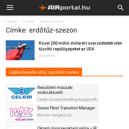
Címlap
Címkék
Erdőtűz-szezon
Címke: erdőtűz-szezon
Közel 200 millió dollárért szerződtetett idén
tűzoltó repülőgépeket az USA
2020.04.09.
Légiközlekedés állás, repülőtér munka
Repülőtéri műszaki
eszközkezelő
Celebi Ground Handling Hungary Kft.
Senior Fleet Transition Manager
Wizz Air Hungary Ltd.
Oktató (műszeroktató pilóta – IR