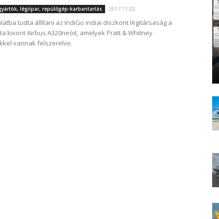
2017.11.02.
ártók, légiipar, repülőgép-karbantartás
latba tudta állítani az IndiGo indiai diszkont légitársaság a
a kivont Airbus A320neóit, amelyek Pratt & Whitney
kel vannak felszerelve.