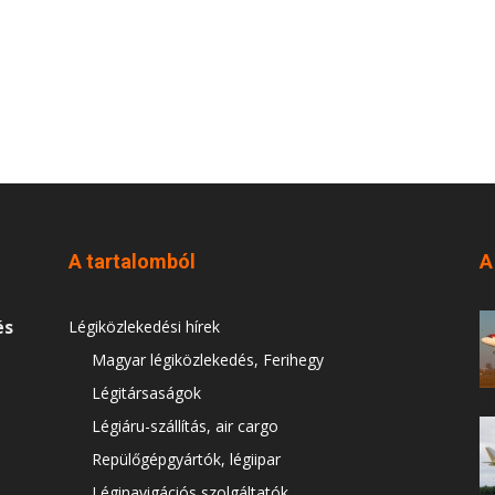
A tartalomból
A
és
Légiközlekedési hírek
Magyar légiközlekedés, Ferihegy
Légitársaságok
Légiáru-szállítás, air cargo
Repülőgépgyártók, légiipar
Léginavigációs szolgáltatók