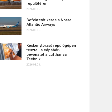
repülőtéren
2026.08.05.
Befektetőt keres a Norse
Atlantic Airways
2026.08.06.
Keskenytörzsű repülőgépen
teszteli a cápabőr-
bevonatot a Lufthansa
Technik
2026.08.01.