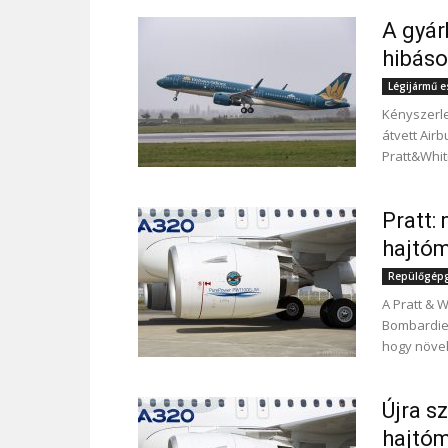
A gyár
hibás
Légijármű 
Kényszerle
átvett Air
Pratt&Whit
Pratt:
hajtóm
Repülőgépgy
A Pratt & 
Bombardier
hogy növek
Újra s
hajtó