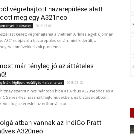
ból végrehajtott hazarepülése alatt
odott meg egy A321neo
2019.03.02.
események, balesetek
szállást kellett végrehajtania a Vietnam Airlines egyik újonnan
bus A321neójával a hazarepülés során, mint kiderült, a
ney-hajtóművekkel volt probléma.
 most már tényleg jó az áttételes
ű!
2018.03.12.
ártók, légiipar, repülőgép-karbantartás
Whittney szerint nincs már több hiba az Airbus A320neóhoz és a
 C Series-hez használt hajtóművekben, és biztosak abban,
edni fog a kereslet az erőforrás iránt.
zolgálatban vannak az IndiGo Pratt
műves A320neói