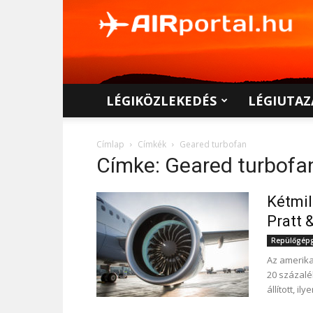
AIRportal.hu
LÉGIKÖZLEKEDÉS
LÉGIUTAZ
Címlap
Címkék
Geared turbofan
Címke: Geared turbofa
Kétmil
Pratt 
Repülőgépgy
Az amerika
20 százalé
állított, i