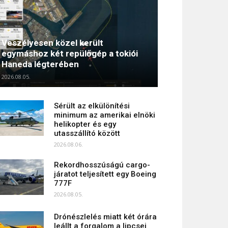
Veszélyesen közel került
egymáshoz két repülőgép a tokiói
Haneda légterében
2026.08.05.
Sérült az elkülönítési
minimum az amerikai elnöki
helikopter és egy
utasszállító között
2026.08.06.
Rekordhosszúságú cargo-
járatot teljesített egy Boeing
777F
2026.08.05.
Drónészlelés miatt két órára
leállt a forgalom a lipcsei