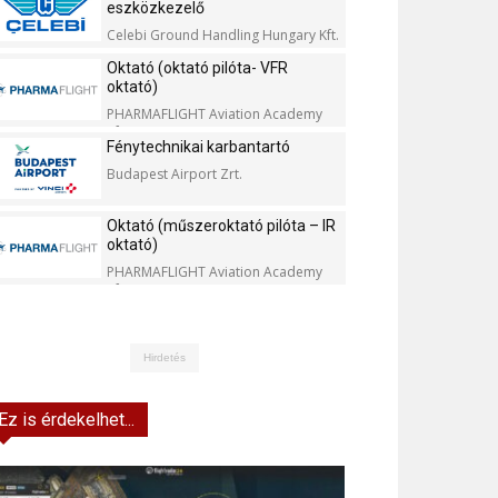
eszközkezelő
Celebi Ground Handling Hungary Kft.
Oktató (oktató pilóta- VFR
oktató)
PHARMAFLIGHT Aviation Academy
Kft.
Fénytechnikai karbantartó
Budapest Airport Zrt.
Oktató (műszeroktató pilóta – IR
oktató)
PHARMAFLIGHT Aviation Academy
Kft.
Hirdetés
Ez is érdekelhet...