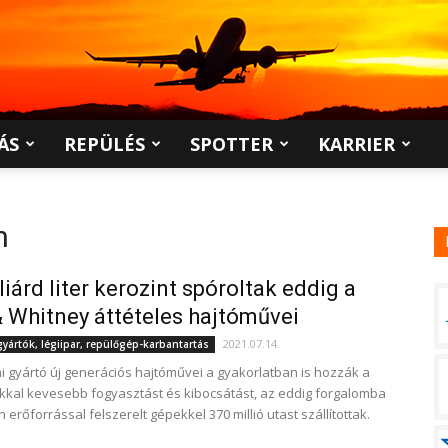
ÁS
REPÜLÉS
SPOTTER
KARRIER
n
liárd liter kerozint spóroltak eddig a
& Whitney áttételes hajtóművei
2021.07.14.
ártók, légiipar, repülőgép-karbantartás
i gyártó új generációs hajtóművei a gyakorlatban is hozzák a
kkal kevesebb fogyasztást és kibocsátást, az eddig forgalomba
lyen erőforrással felszerelt gépekkel 370 millió utast szállítottak.