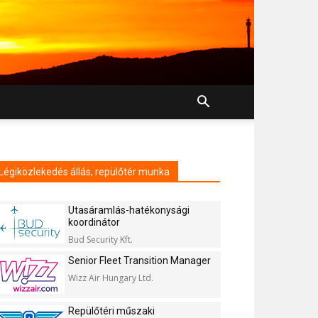
Légiközlekedés állás, repülőtér munka
Utasáramlás-hatékonysági
koordinátor
Bud Security Kft.
Senior Fleet Transition Manager
Wizz Air Hungary Ltd.
Repülőtéri műszaki