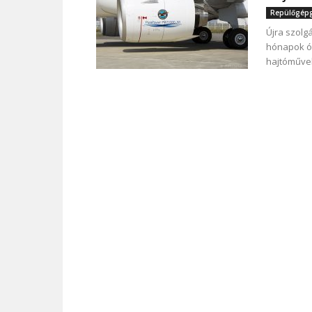
Repülőgépgy
Újra szolgá
hónapok ót
hajtóművek