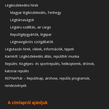
Légiközlekedési hírek
Magyar légiközlekedés, Ferihegy
Légitársaságok
Légiáru-szállítás, air cargo
Repülőgépgyártók, légiipar
Léginavigációs szolgáltatók
Légiutazás hírek, cikkek, információk, tippek
KarriAIR: Légiközlekedés állás, repülőtér munka
Repülés: Kisgépes- és sportrepülés, helikopterek, drónok,
katonai repülés
REPNAPtár – Repülőnap, airshow, repülős programok,
rendezvények
A címlapról ajánljuk