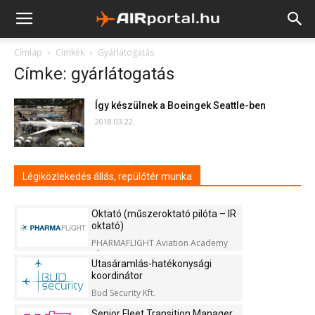
Címlap
Címkék
Gyárlátogatás
Címke: gyárlátogatás
Így készülnek a Boeingek Seattle-ben
2018.03.22.
Légiközlekedés állás, repülőtér munka
Oktató (műszeroktató pilóta – IR
oktató)
PHARMAFLIGHT Aviation Academy
Kft.
Utasáramlás-hatékonysági
koordinátor
Bud Security Kft.
Senior Fleet Transition Manager