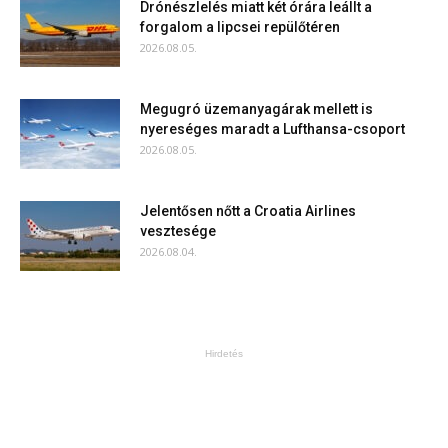
Drónészlelés miatt két órára leállt a
forgalom a lipcsei repülőtéren
2026.08.05.
Megugró üzemanyagárak mellett is
nyereséges maradt a Lufthansa-csoport
2026.08.05.
Jelentősen nőtt a Croatia Airlines
vesztesége
2026.08.04.
Hirdetés