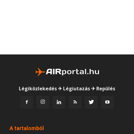
Légiközlekedés ✈ Légiutazás ✈ Repülés
A tartalomból