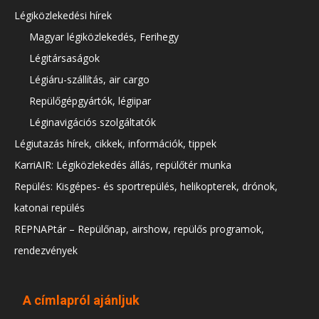
Légiközlekedési hírek
Magyar légiközlekedés, Ferihegy
Légitársaságok
Légiáru-szállítás, air cargo
Repülőgépgyártók, légiipar
Léginavigációs szolgáltatók
Légiutazás hírek, cikkek, információk, tippek
KarriAIR: Légiközlekedés állás, repülőtér munka
Repülés: Kisgépes- és sportrepülés, helikopterek, drónok,
katonai repülés
REPNAPtár – Repülőnap, airshow, repülős programok,
rendezvények
A címlapról ajánljuk