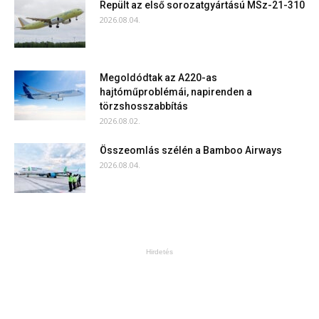
Repült az első sorozatgyártású MSz-21-310
2026.08.04.
Megoldódtak az A220-as
hajtóműproblémái, napirenden a
törzshosszabbítás
2026.08.02.
Összeomlás szélén a Bamboo Airways
2026.08.04.
Hirdetés