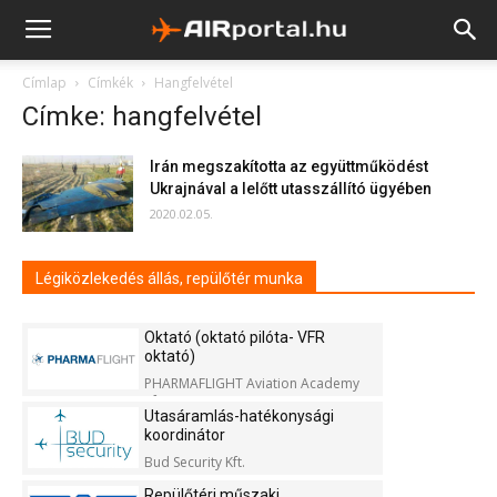
Címlap
Címkék
Hangfelvétel
Címke: hangfelvétel
Irán megszakította az együttműködést
Ukrajnával a lelőtt utasszállító ügyében
2020.02.05.
Légiközlekedés állás, repülőtér munka
Oktató (oktató pilóta- VFR
oktató)
PHARMAFLIGHT Aviation Academy
Kft.
Utasáramlás-hatékonysági
koordinátor
Bud Security Kft.
Repülőtéri műszaki