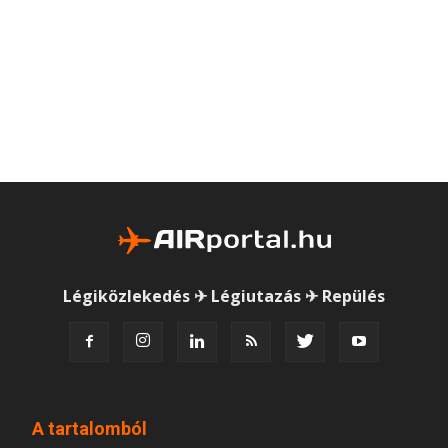
Légiközlekedés ✈ Légiutazás ✈ Repülés
A tartalomból