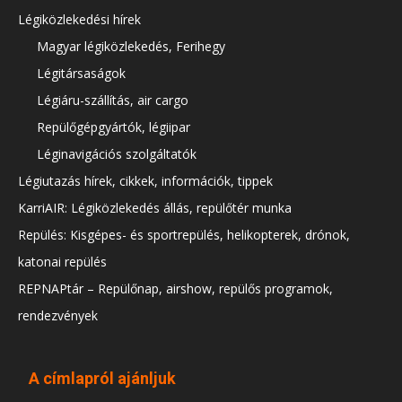
Légiközlekedési hírek
Magyar légiközlekedés, Ferihegy
Légitársaságok
Légiáru-szállítás, air cargo
Repülőgépgyártók, légiipar
Léginavigációs szolgáltatók
Légiutazás hírek, cikkek, információk, tippek
KarriAIR: Légiközlekedés állás, repülőtér munka
Repülés: Kisgépes- és sportrepülés, helikopterek, drónok,
katonai repülés
REPNAPtár – Repülőnap, airshow, repülős programok,
rendezvények
A címlapról ajánljuk