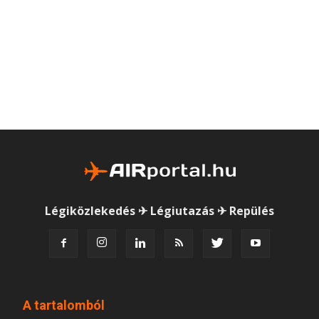
Légiközlekedés ✈ Légiutazás ✈ Repülés
A tartalomból