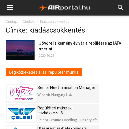
Címlap
Címkék
Kiadáscsökkentés
Címke: kiadáscsökkentés
Jövőre is kemény év vár a repülésre az IATA
szerint
2020.10.28.
Légiközlekedés állás, repülőtér munka
Senior Fleet Transition Manager
Wizz Air Hungary Ltd.
Repülőtéri műszaki
eszközkezelő
Celebi Ground Handling Hungary Kft.
Utasáramlás-hatékonysági