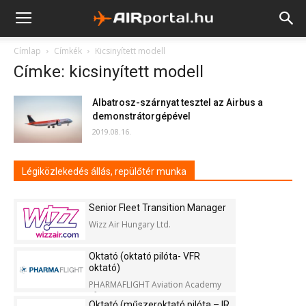
Címlap
Címkék
Kicsinyített modell
Címke: kicsinyített modell
Albatrosz-szárnyat tesztel az Airbus a
demonstrátorgépével
2019.08.16.
Légiközlekedés állás, repülőtér munka
Senior Fleet Transition Manager
Wizz Air Hungary Ltd.
Oktató (oktató pilóta- VFR
oktató)
PHARMAFLIGHT Aviation Academy
Kft.
Oktató (műszeroktató pilóta – IR