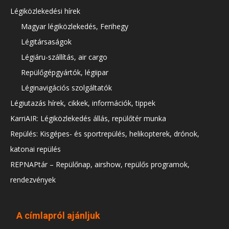
Légiközlekedési hírek
Magyar légiközlekedés, Ferihegy
Légitársaságok
Légiáru-szállítás, air cargo
Repülőgépgyártók, légiipar
Léginavigációs szolgáltatók
Légiutazás hírek, cikkek, információk, tippek
KarriAIR: Légiközlekedés állás, repülőtér munka
Repülés: Kisgépes- és sportrepülés, helikopterek, drónok,
katonai repülés
REPNAPtár – Repülőnap, airshow, repülős programok,
rendezvények
A címlapról ajánljuk