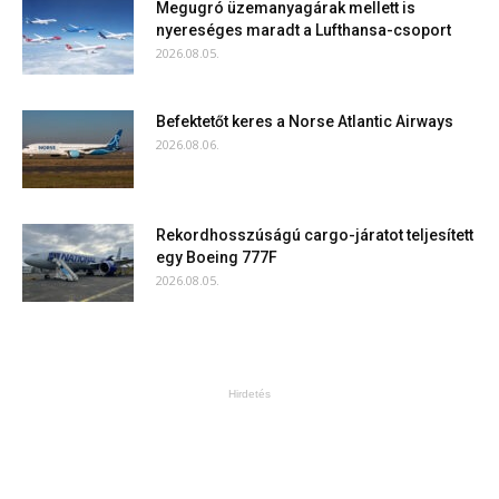
Megugró üzemanyagárak mellett is
nyereséges maradt a Lufthansa-csoport
2026.08.05.
Befektetőt keres a Norse Atlantic Airways
2026.08.06.
Rekordhosszúságú cargo-járatot teljesített
egy Boeing 777F
2026.08.05.
Hirdetés