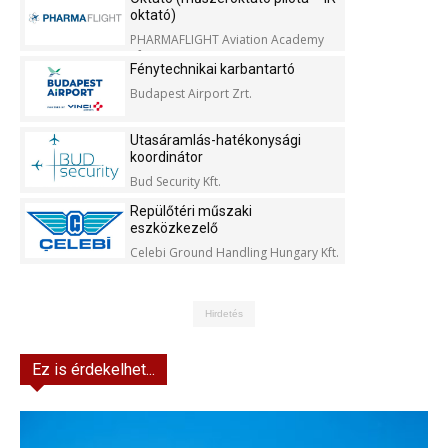
oktató)
PHARMAFLIGHT Aviation Academy
Kft.
Fénytechnikai karbantartó
Budapest Airport Zrt.
Utasáramlás-hatékonysági
koordinátor
Bud Security Kft.
Repülőtéri műszaki
eszközkezelő
Celebi Ground Handling Hungary Kft.
Hirdetés
Ez is érdekelhet...