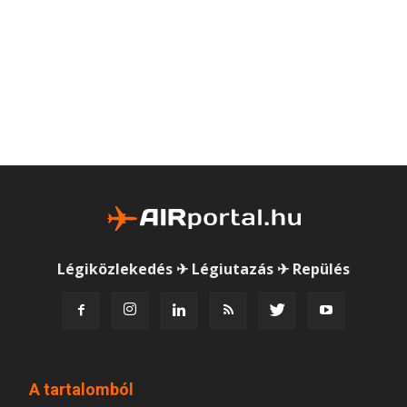
Légiközlekedés ✈ Légiutazás ✈ Repülés
A tartalomból