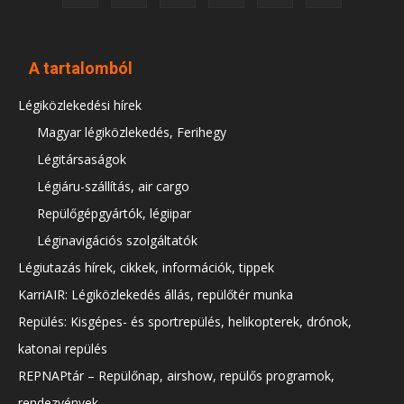
A tartalomból
Légiközlekedési hírek
Magyar légiközlekedés, Ferihegy
Légitársaságok
Légiáru-szállítás, air cargo
Repülőgépgyártók, légiipar
Léginavigációs szolgáltatók
Légiutazás hírek, cikkek, információk, tippek
KarriAIR: Légiközlekedés állás, repülőtér munka
Repülés: Kisgépes- és sportrepülés, helikopterek, drónok,
katonai repülés
REPNAPtár – Repülőnap, airshow, repülős programok,
rendezvények