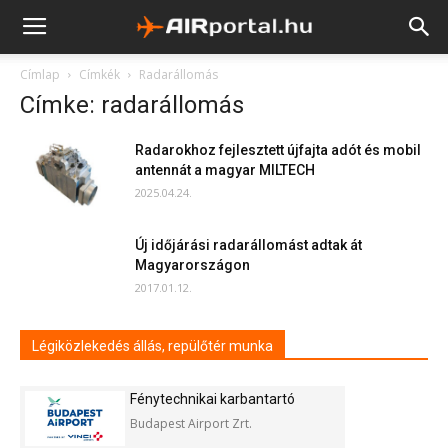
Címlap
Címkék
Radarállomás
Címke: radarállomás
Radarokhoz fejlesztett újfajta adót és mobil
antennát a magyar MILTECH
2025.04.24.
Új időjárási radarállomást adtak át
Magyarországon
2017.01.12.
Légiközlekedés állás, repülőtér munka
Fénytechnikai karbantartó
Budapest Airport Zrt.