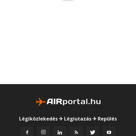
Hirdetés
Légiközlekedés ✈ Légiutazás ✈ Repülés