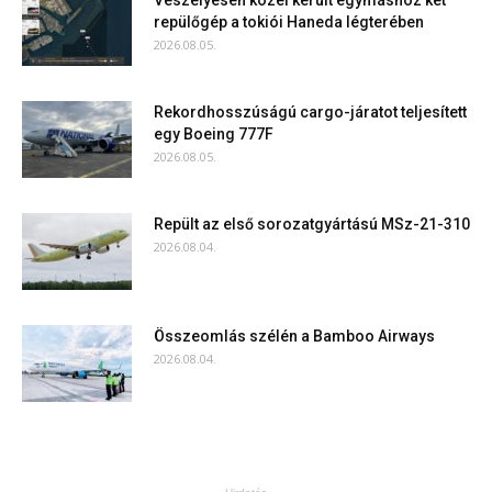
Veszélyesen közel került egymáshoz két
repülőgép a tokiói Haneda légterében
2026.08.05.
Rekordhosszúságú cargo-járatot teljesített
egy Boeing 777F
2026.08.05.
Repült az első sorozatgyártású MSz-21-310
2026.08.04.
Összeomlás szélén a Bamboo Airways
2026.08.04.