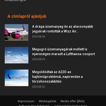
A címlapról ajánljuk
A drága üzemanyag és az alacsonyabb
jegyárak rontották a Wizz Air...
2026.08.06.
Megugró üzemanyagárak mellett is
nyereséges maradt a Lufthansa-csoport
2026.08.05.
Megoldódtak az A220-as
hajtóműproblémái, napirenden a
törzshosszabbítás
2026.08.02.
Impresszum
Médiaajánlat
Media offer [ENG]