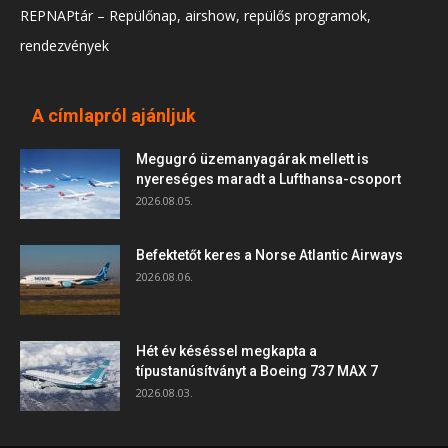
REPNAPtár – Repülőnap, airshow, repülős programok,
rendezvények
A címlapról ajánljuk
Megugró üzemanyagárak mellett is
nyereséges maradt a Lufthansa-csoport
2026.08.05.
Befektetőt keres a Norse Atlantic Airways
2026.08.06.
Hét év késéssel megkapta a
típustanúsítványt a Boeing 737 MAX 7
2026.08.03.