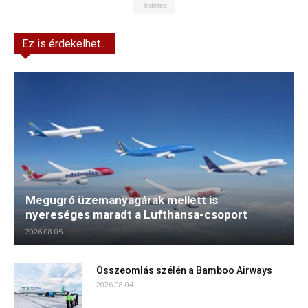
Hirdetés
Ez is érdekelhet...
Megugró üzemanyagárak mellett is
nyereséges maradt a Lufthansa-csoport
2026.08.05.
Összeomlás szélén a Bamboo Airways
2026.08.04.