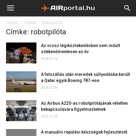
Címlap
Címkék
Robotpilóta
Címke: robotpilóta
Az orosz légiközlekedésben sem indult
zökkenőmentesen az év
2024.01.16.
A felszállás után meredek süllyedésbe került
a Qatar egyik Boeing 787-ese
2023.02.08.
Az Airbus A220-as robotpilótájának véletlen
bekapcsolására figyelmeztetnek
2022.11.29.
A manuális repülési készségek fejlesztését