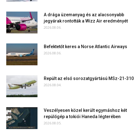
A drága üzemanyag és az alacsonyabb
jegyárak rontották a Wizz Air eredményét
2026.08.06.
Befektetőt keres a Norse Atlantic Airways
2026.08.06.
Repült az első sorozatgyártású MSz-21-310
2026.08.04.
Veszélyesen közel került egymáshoz két
repülőgép a tokiói Haneda légterében
2026.08.05.