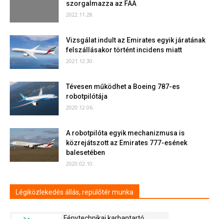
szorgalmazza az FAA
2022.11.28.
Vizsgálat indult az Emirates egyik járatának
felszállásakor történt incidens miatt
2021.12.30.
Tévesen működhet a Boeing 787-es
robotpilótája
2020.12.06.
A robotpilóta egyik mechanizmusa is
közrejátszott az Emirates 777-esének
balesetében
2020.02.10.
Légiközlekedés állás, repülőtér munka
Fénytechnikai karbantartó