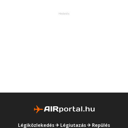
Hirdetés
Légiközlekedés ✈ Légiutazás ✈ Repülés