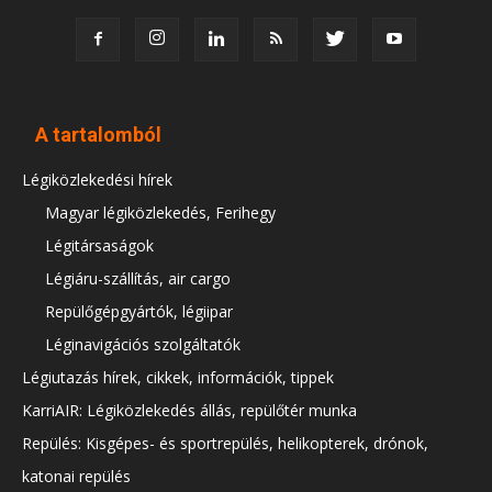
A tartalomból
Légiközlekedési hírek
Magyar légiközlekedés, Ferihegy
Légitársaságok
Légiáru-szállítás, air cargo
Repülőgépgyártók, légiipar
Léginavigációs szolgáltatók
Légiutazás hírek, cikkek, információk, tippek
KarriAIR: Légiközlekedés állás, repülőtér munka
Repülés: Kisgépes- és sportrepülés, helikopterek, drónok,
katonai repülés