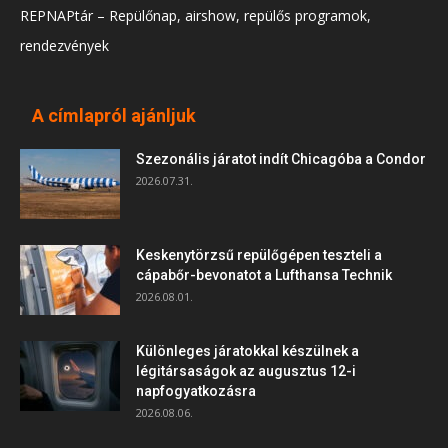
REPNAPtár – Repülőnap, airshow, repülős programok,
rendezvények
A címlapról ajánljuk
Szezonális járatot indít Chicagóba a Condor
2026.07.31.
Keskenytörzsű repülőgépen teszteli a
cápabőr-bevonatot a Lufthansa Technik
2026.08.01.
Különleges járatokkal készülnek a
légitársaságok az augusztus 12-i
napfogyatkozásra
2026.08.06.