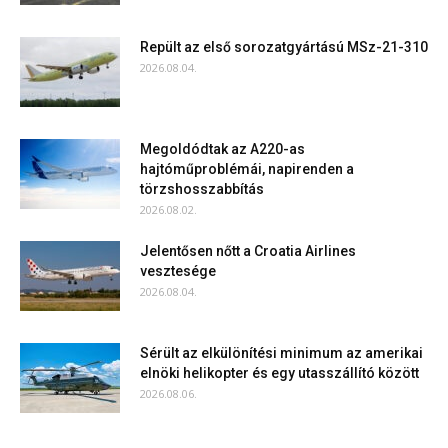
Repült az első sorozatgyártású MSz-21-310
2026.08.04.
Megoldódtak az A220-as
hajtóműproblémái, napirenden a
törzshosszabbítás
2026.08.02.
Jelentősen nőtt a Croatia Airlines
vesztesége
2026.08.04.
Sérült az elkülönítési minimum az amerikai
elnöki helikopter és egy utasszállító között
2026.08.06.