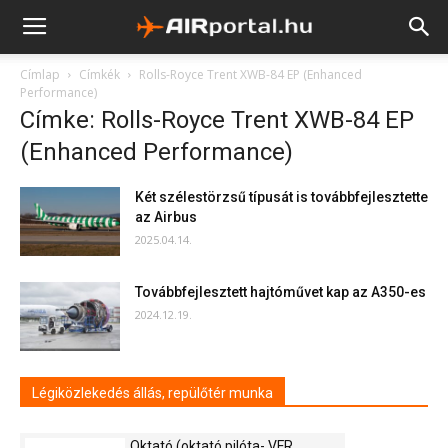
Címlap
Címkék
Rolls-Royce Trent XWB-84 EP (Enhanced
Performance)
Címke: Rolls-Royce Trent XWB-84 EP
(Enhanced Performance)
Két szélestörzsű típusát is továbbfejlesztette
az Airbus
2025.04.14.
Továbbfejlesztett hajtóművet kap az A350-es
2024.12.19.
Légiközlekedés állás, repülőtér munka
Oktató (oktató pilóta- VFR