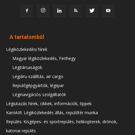
A tartalomból
Légiközlekedési hírek
Magyar légiközlekedés, Ferihegy
Légitársaságok
Légiáru-szállítás, air cargo
Repülőgépgyártók, légiipar
Léginavigációs szolgáltatók
Légiutazás hírek, cikkek, információk, tippek
KarriAIR: Légiközlekedés állás, repülőtér munka
Repülés: Kisgépes- és sportrepülés, helikopterek, drónok,
katonai repülés