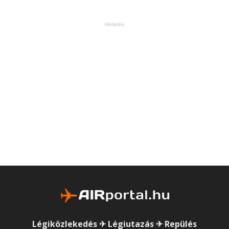
Hirdetés
Légiközlekedés ✈ Légiutazás ✈ Repülés