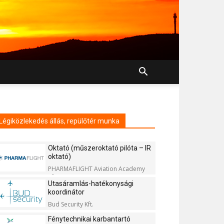
Légiközlekedés állás, repülőtér munka
Oktató (műszeroktató pilóta – IR
oktató)
PHARMAFLIGHT Aviation Academy
Kft.
Utasáramlás-hatékonysági
koordinátor
Bud Security Kft.
Fénytechnikai karbantartó