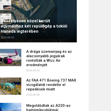
Veszélyesen közel került
egymáshoz két repülőgép a tokiói
Haneda légterében
2026.08.05.
A drága üzemanyag és az
alacsonyabb jegyárak
rontották a Wizz Air
eredményét
2026.08.06.
Az FAA 471 Boeing 737 MAX
vizsgálatát rendelte el
repedések miatt
2026.08.08.
Megoldódtak az A220-as
hajtóműproblémái,