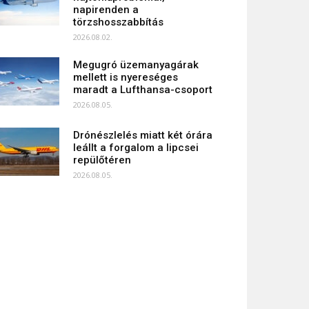
napirenden a
törzshosszabbítás
2026.08.02.
Megugró üzemanyagárak
mellett is nyereséges
maradt a Lufthansa-csoport
2026.08.05.
Drónészlelés miatt két órára
leállt a forgalom a lipcsei
repülőtéren
2026.08.05.