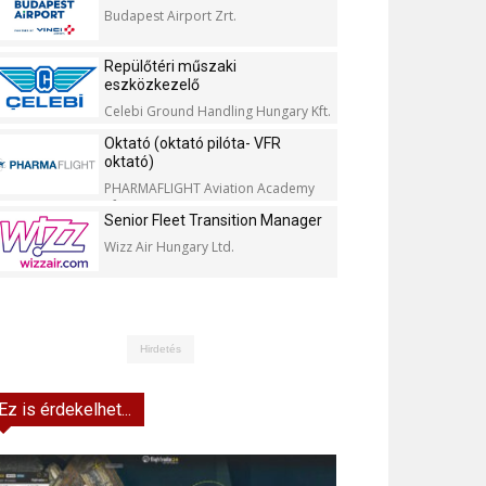
Budapest Airport Zrt.
Repülőtéri műszaki
eszközkezelő
Celebi Ground Handling Hungary Kft.
Oktató (oktató pilóta- VFR
oktató)
PHARMAFLIGHT Aviation Academy
Kft.
Senior Fleet Transition Manager
Wizz Air Hungary Ltd.
Hirdetés
Ez is érdekelhet...