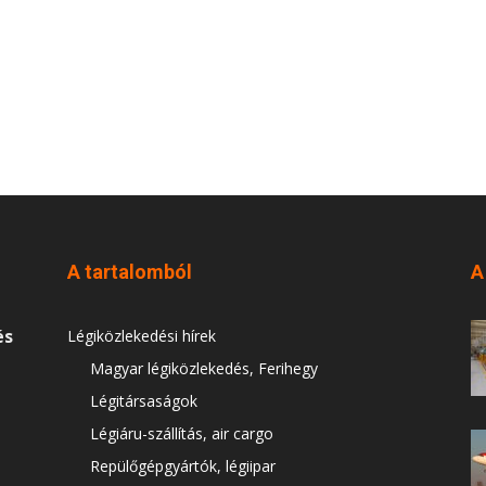
A tartalomból
A
és
Légiközlekedési hírek
Magyar légiközlekedés, Ferihegy
Légitársaságok
Légiáru-szállítás, air cargo
Repülőgépgyártók, légiipar