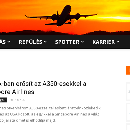
ÁS
REPÜLÉS
SPOTTER
KARRIER
-ban erősít az A350-esekkel a
ore Airlines
2018.07.20.
ágok
heti ötvenhárom A350-essel teljesített járatpár közlekedik
s az USA között, az egyikkel a Singapore Airlines a világ
 járata címet is elhódítja majd.