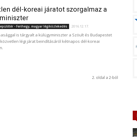
len dél-koreai járatot szorgalmaz a
miniszter
2016.12.17.
epülőtér - Ferihegy, magyar légiközlekedés
sasággal is tárgyalt a külügyminiszter a Szöult és Budapestet
közvetlen légi járat beindításáról kétnapos dél-koreai
n.
2. oldal a 2-ból