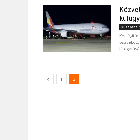
Közvet
külügy
Budapesti r
Két légitár
összekötő 
látogatásá
1
2