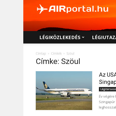
AIRportal.hu
LÉGIKÖZLEKEDÉS
LÉGIUTAZ
Címlap
Címkék
Szöul
Címke: Szöul
Az USA
Singap
Légitársas
Év végére 
Szingapúr é
leghosszabb