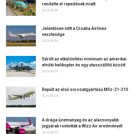
rendelte el repedések miatt
2026.08.08.
Jelentősen nőtt a Croatia Airlines
vesztesége
2026.08.04.
Sérült az elkülönítési minimum az amerikai
elnöki helikopter és egy utasszállító között
2026.08.06.
Repült az első sorozatgyártású MSz-21-310
2026.08.04.
A drága üzemanyag és az alacsonyabb
jegyárak rontották a Wizz Air eredményét
2026.08.06.