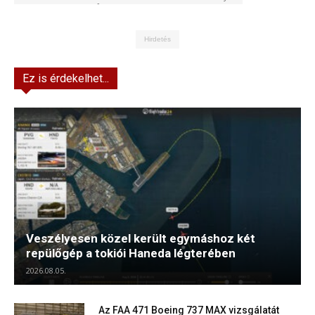
Kft.
Hirdetés
Ez is érdekelhet...
Veszélyesen közel került egymáshoz két
repülőgép a tokiói Haneda légterében
2026.08.05.
Az FAA 471 Boeing 737 MAX vizsgálatát