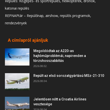
Repülés: Kisgépes- és sportrepülés, helikopterek, drónok,
katonai repülés
REPNAPtár – Repülőnap, airshow, repülős programok,
rendezvények
A címlapról ajánljuk
Megoldódtak az A220-as
hajtóműproblémái, napirenden a
törzshosszabbítás
2026.08.02.
Repült az első sorozatgyártású MSz-21-310
2026.08.04.
Jelentősen nőtt a Croatia Airlines
vesztesége
2026.08.04.