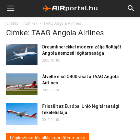
Címlap
Címkék
TAAG Angola Airlines
Címke: TAAG Angola Airlines
Dreamlinerekkel modernizálja flottáját
Angola nemzeti légitársasága
2023.10.10.
Átvette első Q400-asát a TAAG Angola
Airlines
2020.06.28.
Frissült az Európai Unió légitársasági
feketelistája
2019.04.18.
Légiközlekedés állás, repülőtér munka