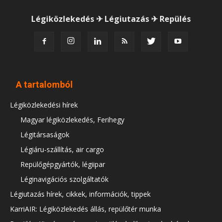
Légiközlekedés ✈ Légiutazás ✈ Repülés
A tartalomból
Légiközlekedési hírek
Magyar légiközlekedés, Ferihegy
Légitársaságok
Légiáru-szállítás, air cargo
Repülőgépgyártók, légiipar
Léginavigációs szolgáltatók
Légiutazás hírek, cikkek, információk, tippek
KarriAIR: Légiközlekedés állás, repülőtér munka