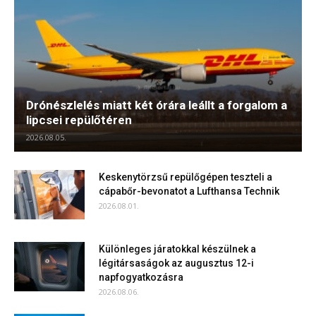
Drónészlelés miatt két órára leállt a forgalom a
lipcsei repülőtéren
2026.08.05.
Keskenytörzsű repülőgépen teszteli a
cápabőr-bevonatot a Lufthansa Technik
2026.08.01.
Különleges járatokkal készülnek a
légitársaságok az augusztus 12-i
napfogyatkozásra
2026.08.06.