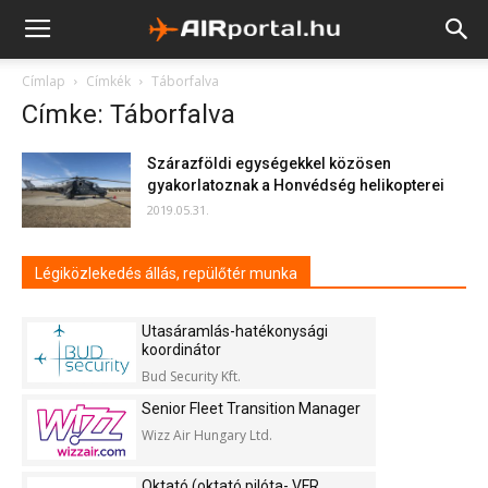
Címlap
Címkék
Táborfalva
Címke: Táborfalva
Szárazföldi egységekkel közösen
gyakorlatoznak a Honvédség helikopterei
2019.05.31.
Légiközlekedés állás, repülőtér munka
Utasáramlás-hatékonysági
koordinátor
Bud Security Kft.
Senior Fleet Transition Manager
Wizz Air Hungary Ltd.
Oktató (oktató pilóta- VFR