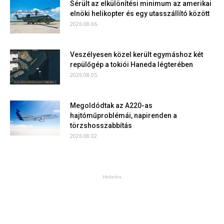
Sérült az elkülönítési minimum az amerikai
elnöki helikopter és egy utasszállító között
2026.08.06.
Veszélyesen közel került egymáshoz két
repülőgép a tokiói Haneda légterében
2026.08.05.
Megoldódtak az A220-as
hajtóműproblémái, napirenden a
törzshosszabbítás
2026.08.02.
Hirdetés