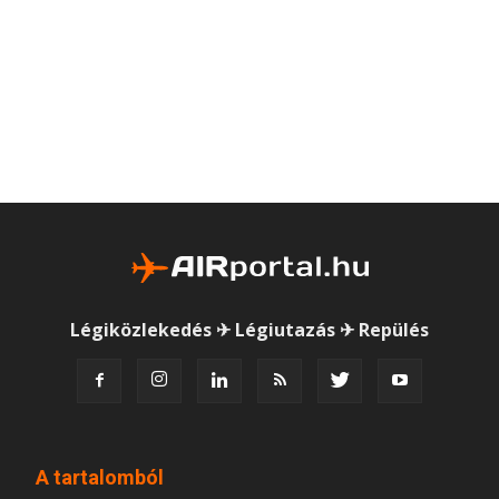
Légiközlekedés ✈ Légiutazás ✈ Repülés
A tartalomból