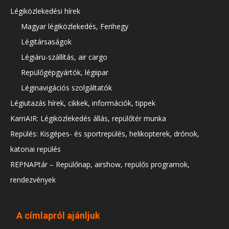
Légiközlekedési hírek
Magyar légiközlekedés, Ferihegy
Légitársaságok
Légiáru-szállítás, air cargo
Repülőgépgyártók, légiipar
Léginavigációs szolgáltatók
Légiutazás hírek, cikkek, információk, tippek
KarriAIR: Légiközlekedés állás, repülőtér munka
Repülés: Kisgépes- és sportrepülés, helikopterek, drónok,
katonai repülés
REPNAPtár – Repülőnap, airshow, repülős programok,
rendezvények
A címlapról ajánljuk