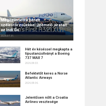
Megszünteti a bérelt
szélestörzsűekkel üzemelő járatait
az Indi Go
2026.07.31.
Hét év késéssel megkapta a
típustanúsítványt a Boeing
737 MAX 7
2026.08.03.
Befektetőt keres a Norse
Atlantic Airways
2026.08.06.
Jelentősen nőtt a Croatia
Airlines vesztesége