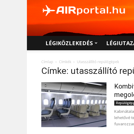
AIRportal.hu
LÉGIKÖZLEKEDÉS
LÉGIUTAZ
Címlap
Címkék
Utasszállító repülőgépek
Címke: utasszállító re
Kombiv
megol
Repülőgépgy
Kabinátala
lehetővé t
fuvarozzan