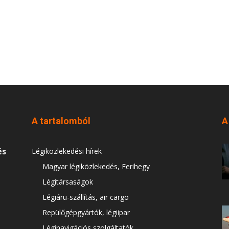
A tartalomból
A
és
Légiközlekedési hírek
Magyar légiközlekedés, Ferihegy
Légitársaságok
Légiáru-szállítás, air cargo
Repülőgépgyártók, légiipar
Léginavigációs szolgáltatók