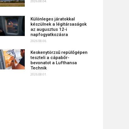
2026.08.04.
Különleges járatokkal
készülnek a légitársaságok
az augusztus 12-i
napfogyatkozásra
2026.08.06.
Keskenytörzsű repülőgépen
teszteli a cápabőr-
bevonatot a Lufthansa
Technik
2026.08.01.