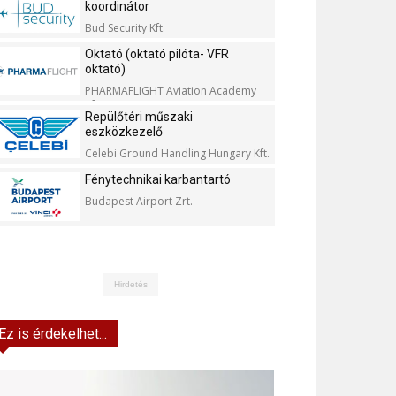
koordinátor
Bud Security Kft.
Oktató (oktató pilóta- VFR
oktató)
PHARMAFLIGHT Aviation Academy
Kft.
Repülőtéri műszaki
eszközkezelő
Celebi Ground Handling Hungary Kft.
Fénytechnikai karbantartó
Budapest Airport Zrt.
Hirdetés
Ez is érdekelhet...