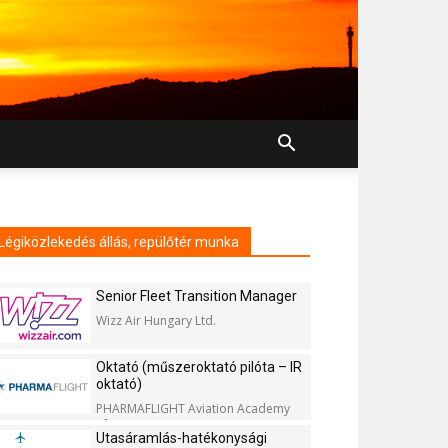
Légiközlekedés állás, repülőtér munka
Senior Fleet Transition Manager
Wizz Air Hungary Ltd.
Oktató (műszeroktató pilóta – IR
oktató)
PHARMAFLIGHT Aviation Academy
Kft.
Utasáramlás-hatékonysági