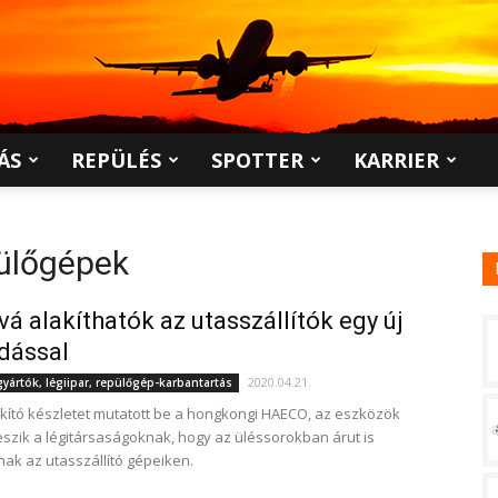
ÁS
REPÜLÉS
SPOTTER
KARRIER
pülőgépek
á alakíthatók az utasszállítók egy új
dással
2020.04.21.
ártók, légiipar, repülőgép-karbantartás
kító készletet mutatott be a hongkongi HAECO, az eszközök
eszik a légitársaságoknak, hogy az üléssorokban árut is
ak az utasszállító gépeiken.