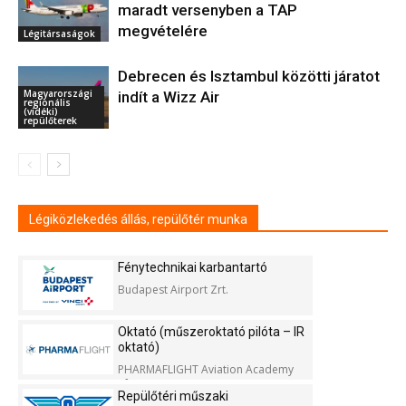
maradt versenyben a TAP
megvételére
Légitársaságok
Debrecen és Isztambul közötti járatot
Magyarországi
indít a Wizz Air
regionális
(vidéki)
repülőterek
Légiközlekedés állás, repülőtér munka
Fénytechnikai karbantartó
Budapest Airport Zrt.
Oktató (műszeroktató pilóta – IR
oktató)
PHARMAFLIGHT Aviation Academy
Kft.
Repülőtéri műszaki