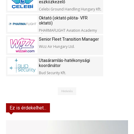
eszközkezelő
Celebi Ground Handling Hungary Kft.
Oktató (oktató pilóta- VFR
oktató)
PHARMAFLIGHT Aviation Academy
Kft.
Senior Fleet Transition Manager
Wizz Air Hungary Ltd.
Utasáramlás-hatékonysági
koordinátor
Bud Security Kft.
Hirdetés
Ez is érdekelhet...