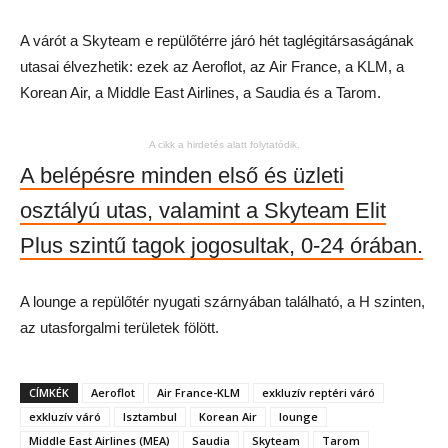
A várót a Skyteam e repülőtérre járó hét taglégitársaságának
utasai élvezhetik: ezek az Aeroflot, az Air France, a KLM, a
Korean Air, a Middle East Airlines, a Saudia és a Tarom.
A cikk a hirdetés alatt folytatódik.
A belépésre minden első és üzleti
osztályú utas, valamint a Skyteam Elit
Plus szintű tagok jogosultak, 0-24 órában.
A lounge a repülőtér nyugati szárnyában található, a H szinten,
az utasforgalmi területek fölött.
CÍMKÉK
Aeroflot
Air France-KLM
exkluzív reptéri váró
exkluzív váró
Isztambul
Korean Air
lounge
Middle East Airlines (MEA)
Saudia
Skyteam
Tarom