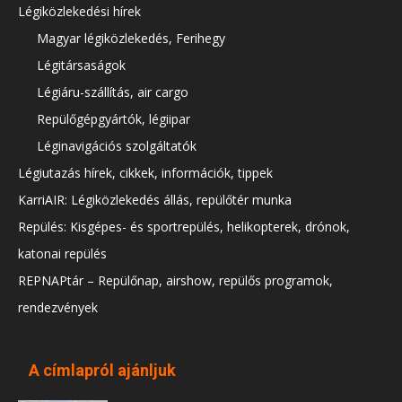
Légiközlekedési hírek
Magyar légiközlekedés, Ferihegy
Légitársaságok
Légiáru-szállítás, air cargo
Repülőgépgyártók, légiipar
Léginavigációs szolgáltatók
Légiutazás hírek, cikkek, információk, tippek
KarriAIR: Légiközlekedés állás, repülőtér munka
Repülés: Kisgépes- és sportrepülés, helikopterek, drónok,
katonai repülés
REPNAPtár – Repülőnap, airshow, repülős programok,
rendezvények
A címlapról ajánljuk