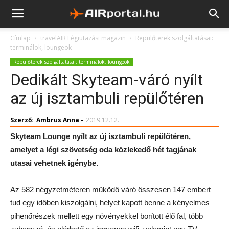
Címlap
travelAIR Légiutazási magazin
Repülőterek szolgáltatásai:
terminálok, loungeok
Repülőterek szolgáltatásai: terminálok, loungeok
Dedikált Skyteam-váró nyílt
az új isztambuli repülőtéren
Szerző:
Ambrus Anna
-
2019.12.12.
Skyteam Lounge nyílt az új isztambuli repülőtéren,
amelyet a légi szövetség oda közlekedő hét tagjának
utasai vehetnek igénybe.
Az 582 négyzetméteren működő váró összesen 147 embert
tud egy időben kiszolgálni, helyet kapott benne a kényelmes
pihenőrészek mellett egy növényekkel borított élő fal, több