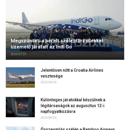
Megszünteti a bérelt szélestörzsűekkel
üzemelő járatait az Indi Go
2026.07.31.
Jelentősen nőtt a Croatia Airlines
vesztesége
2026.08.04.
Különleges járatokkal készülnek a
légitársaságok az augusztus 12-i
napfogyatkozásra
2026.08.06.
Összeomlás szélén a Bamboo Airways