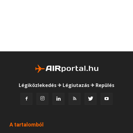
Légiközlekedés ✈ Légiutazás ✈ Repülés
A tartalomból