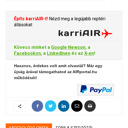
Építs karriAIR-t!
Nézd meg a legújabb reptéri
állásokat:
Kövess minket a
Google Newson
, a
Facebookon
, a
LinkedInen
és az
X-en
!
Hasznos, érdekes volt amit olvastál? Már egy
újság árával támogathatod az AIRportal.hu
működését!