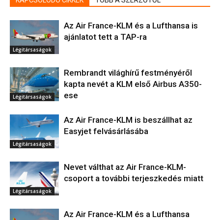
KAPCSOLÓDÓ CIKKEK
TÖBB A SZERZŐTŐL
Az Air France-KLM és a Lufthansa is
ajánlatot tett a TAP-ra
Légitársaságok
Rembrandt világhírű festményéről
kapta nevét a KLM első Airbus A350-
ese
Légitársaságok
Az Air France-KLM is beszállhat az
Easyjet felvásárlásába
Légitársaságok
Nevet válthat az Air France-KLM-
csoport a további terjeszkedés miatt
Légitársaságok
Az Air France-KLM és a Lufthansa