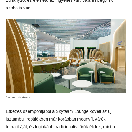
zuhanyzó, és elérhető az ingyenes wifi, valamint egy TV
szoba is van.
Forrás: Skyteam
Étkezés szempontjából a Skyteam Lounge követi az új
isztambuli repülőtéren már korábban megnyílt várók
tematikáját, és leginkább tradicionális török ételek, mint a