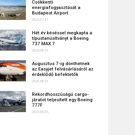
Csökkenti
energiafogyasztását a
Budapest Airport
2026.07.31.
Hét év késéssel megkapta a
típustanúsítványt a Boeing
737 MAX 7
2026.08.03.
Augusztus 7-ig dönthetnek
az Easyjet felvásárlásáról az
érdeklődő befektetők
2026.08.03.
Rekordhosszúságú cargo-
járatot teljesített egy Boeing
777F
2026.08.05.