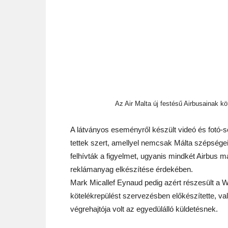
Az Air Malta új festésű Airbusainak kö
A látványos eseményről készült videó és fotó-s
tettek szert, amellyel nemcsak Málta szépségei
felhívták a figyelmet, ugyanis mindkét Airbus m
reklámanyag elkészítése érdekében.
Mark Micallef Eynaud pedig azért részesült a W
kötelékrepülést szervezésben előkészítette, v
végrehajtója volt az egyedülálló küldetésnek.