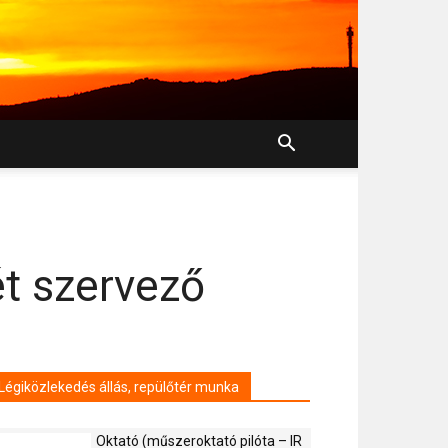
ét szervező
Légiközlekedés állás, repülőtér munka
Oktató (műszeroktató pilóta – IR