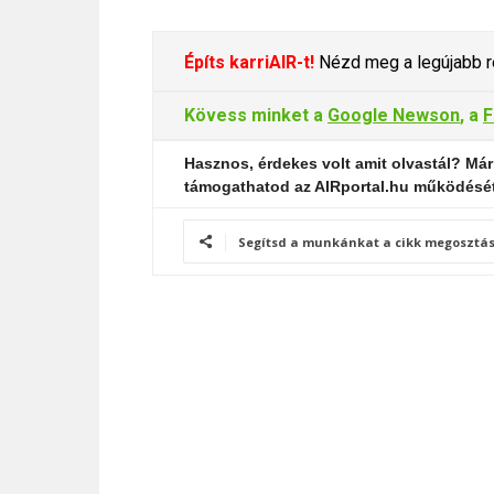
Építs karriAIR-t!
Nézd meg a legújabb re
Kövess minket a
Google Newson
, a
F
Hasznos, érdekes volt amit olvastál? Már
támogathatod az AIRportal.hu működésé
Segítsd a munkánkat a cikk megosztás