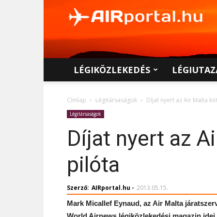
AIRportal.hu
LÉGIKÖZLEKEDÉS
LÉGIUTAZ
Címlap
Légitársaságok
Díjat nyert az Air Malta k
Légitársaságok
Díjat nyert az A
pilóta
Szerző:
AIRportal.hu
-
2013.05.15.
Mark Micallef Eynaud, az Air Malta járatszer
World Airnews légiközlekedési magazin idei É