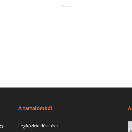
Hirdetés
A tartalomból
A
és
Légiközlekedési hírek