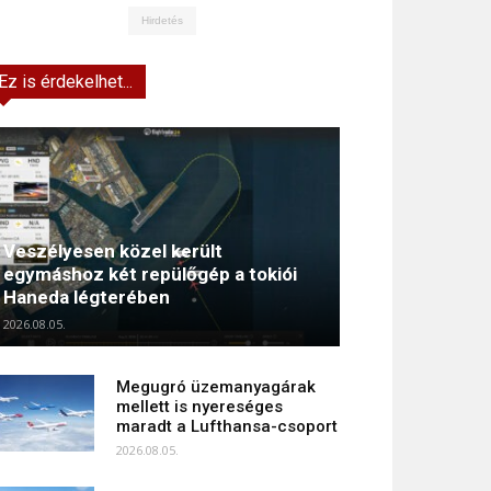
Hirdetés
Ez is érdekelhet...
Veszélyesen közel került
egymáshoz két repülőgép a tokiói
Haneda légterében
2026.08.05.
Megugró üzemanyagárak
mellett is nyereséges
maradt a Lufthansa-csoport
2026.08.05.