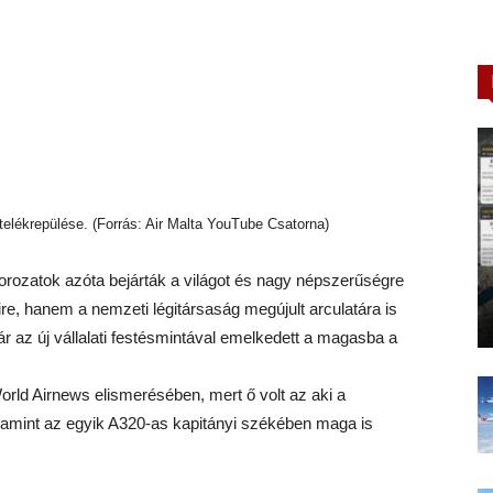
telékrepülése. (Forrás: Air Malta YouTube Csatorna)
orozatok azóta bejárták a világot és nagy népszerűségre
re, hanem a nemzeti légitársaság megújult arculatára is
ár az új vállalati festésmintával emelkedett a magasba a
orld Airnews elismerésében, mert ő volt az aki a
alamint az egyik A320-as kapitányi székében maga is