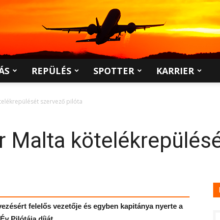
ÁS
REPÜLÉS
SPOTTER
KARRIER
ötelékrepülését szervező pilóta
ir Malta kötelékrepülés
vezésért felelős vezetője és egyben kapitánya nyerte a
v Pilótája díját.