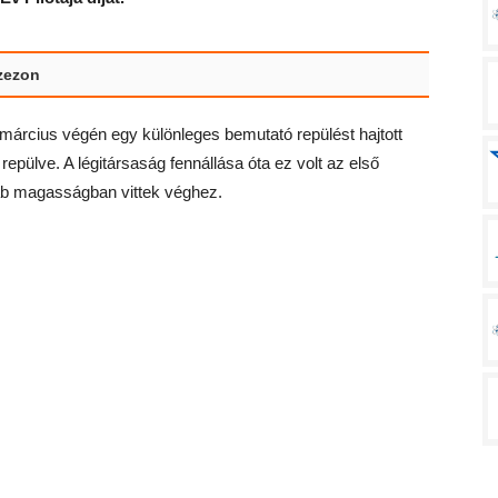
szezon
 március végén egy különleges bemutató repülést hajtott
 repülve. A légitársaság fennállása óta ez volt az első
láb magasságban vittek véghez.