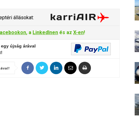
ptéri állásokat:
acebookon
, a
LinkedInen
és az
X-en
!
 egy újság árával
t!
ával!