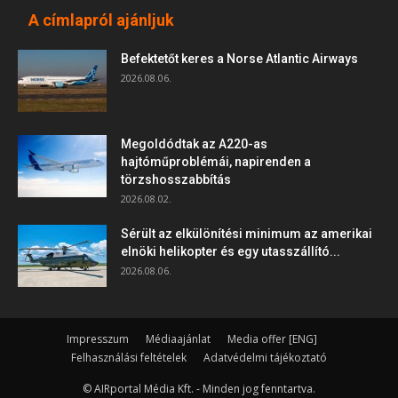
A címlapról ajánljuk
Befektetőt keres a Norse Atlantic Airways
2026.08.06.
Megoldódtak az A220-as
hajtóműproblémái, napirenden a
törzshosszabbítás
2026.08.02.
Sérült az elkülönítési minimum az amerikai
elnöki helikopter és egy utasszállító...
2026.08.06.
Impresszum
Médiaajánlat
Media offer [ENG]
Felhasználási feltételek
Adatvédelmi tájékoztató
© AIRportal Média Kft. - Minden jog fenntartva.