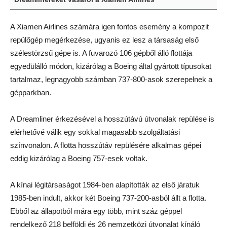
A Xiamen Airlines számára igen fontos esemény a kompozit
repülőgép megérkezése, ugyanis ez lesz a társaság első
szélestörzsű gépe is. A fuvarozó 106 gépből álló flottája
egyedülálló módon, kizárólag a Boeing által gyártott típusokat
tartalmaz, legnagyobb számban 737-800-asok szerepelnek a
gépparkban.
A Dreamliner érkezésével a hosszútávú útvonalak repülése is
elérhetővé válik egy sokkal magasabb szolgáltatási
színvonalon. A flotta hosszútáv repülésére alkalmas gépei
eddig kizárólag a Boeing 757-esek voltak.
A kínai légitársaságot 1984-ben alapították az első járatuk
1985-ben indult, akkor két Boeing 737-200-asból állt a flotta.
Ebből az állapotból mára egy több, mint száz géppel
rendelkező 218 belföldi és 26 nemzetközi útvonalat kínáló