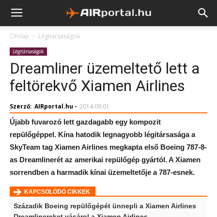
Címlap
Légitársaságok
Légitársaságok
Dreamliner üzemeltető lett a
feltörekvő Xiamen Airlines
Szerző:
AIRportal.hu
-
2014.09.01.
Újabb fuvarozó lett gazdagabb egy kompozit
repülőgéppel. Kína hatodik legnagyobb légitársasága a
SkyTeam tag Xiamen Airlines megkapta első Boeing 787-8-
as Dreamlinerét az amerikai repülőgép gyártól. A Xiamen
sorrendben a harmadik kínai üzemeltetője a 787-esnek.
KAPCSOLÓDÓ CIKKEK
Századik Boeing repülőgépét ünnepli a Xiamen Airlines
Dreamlinereket vásárol a Xiamen Airlines