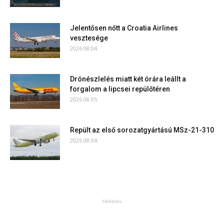
Jelentősen nőtt a Croatia Airlines
vesztesége
2026.08.04.
Drónészlelés miatt két órára leállt a
forgalom a lipcsei repülőtéren
2026.08.05.
Repült az első sorozatgyártású MSz-21-310
2026.08.04.
Hirdetés