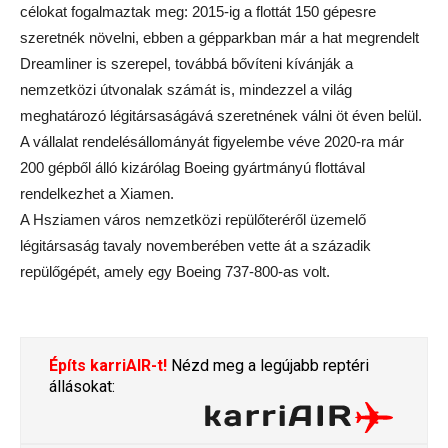
célokat fogalmaztak meg: 2015-ig a flottát 150 gépesre
szeretnék növelni, ebben a gépparkban már a hat megrendelt
Dreamliner is szerepel, továbbá bővíteni kívánják a
nemzetközi útvonalak számát is, mindezzel a világ
meghatározó légitársaságává szeretnének válni öt éven belül.
A vállalat rendelésállományát figyelembe véve 2020-ra már
200 gépből álló kizárólag Boeing gyártmányú flottával
rendelkezhet a Xiamen.
A Hsziamen város nemzetközi repülőteréről üzemelő
légitársaság tavaly novemberében vette át a századik
repülőgépét, amely egy Boeing 737-800-as volt.
Építs karriAIR-t!
Nézd meg a legújabb reptéri
állásokat: