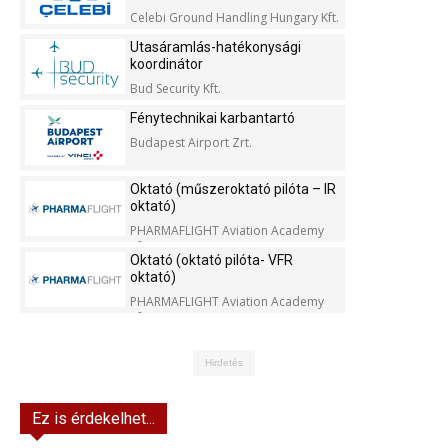
Celebi Ground Handling Hungary Kft.
Utasáramlás-hatékonysági
koordinátor
Bud Security Kft.
Fénytechnikai karbantartó
Budapest Airport Zrt.
Oktató (műszeroktató pilóta – IR
oktató)
PHARMAFLIGHT Aviation Academy
Kft.
Oktató (oktató pilóta- VFR
oktató)
PHARMAFLIGHT Aviation Academy
Kft.
Hirdetés
Ez is érdekelhet...