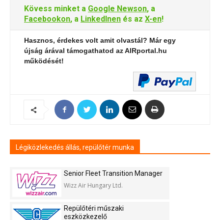
Kövess minket a
Google Newson
, a
Facebookon
, a
LinkedInen
és az
X-en
!
Hasznos, érdekes volt amit olvastál? Már egy
újság árával támogathatod az AIRportal.hu
működését!
Légiközlekedés állás, repülőtér munka
Senior Fleet Transition Manager
Wizz Air Hungary Ltd.
Repülőtéri műszaki
eszközkezelő