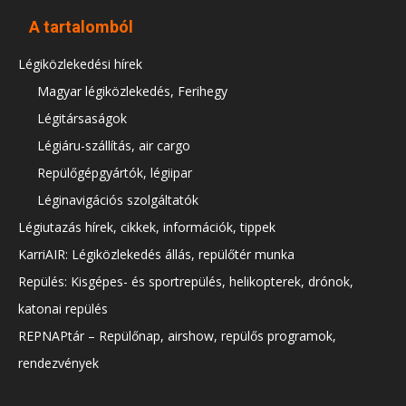
A tartalomból
Légiközlekedési hírek
Magyar légiközlekedés, Ferihegy
Légitársaságok
Légiáru-szállítás, air cargo
Repülőgépgyártók, légiipar
Léginavigációs szolgáltatók
Légiutazás hírek, cikkek, információk, tippek
KarriAIR: Légiközlekedés állás, repülőtér munka
Repülés: Kisgépes- és sportrepülés, helikopterek, drónok,
katonai repülés
REPNAPtár – Repülőnap, airshow, repülős programok,
rendezvények