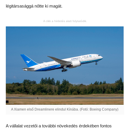
légitársasággá nőtte ki magát.
A cikk a hirdetés alatt folytatódik.
A Xiamen első Dreamlinere elindul Kínába. (Fotó: Boeing Company)
A vállalat vezetői a további növekedés érdekében fontos