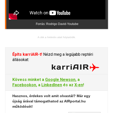
Forrás: Rodrigo David-Youtube
A cikk a hirdetés alatt folytatódik.
Építs karriAIR-t!
Nézd meg a legújabb reptéri
állásokat:
Kövess minket a
Google Newson
, a
Facebookon
, a
LinkedInen
és az
X-en
!
Hasznos, érdekes volt amit olvastál? Már egy
újság árával támogathatod az AIRportal.hu
működését!