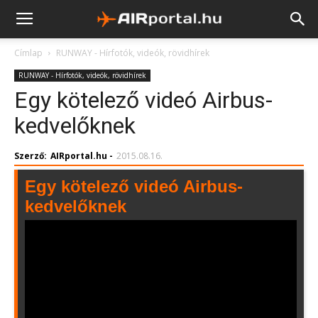
Címlap
RUNWAY - Hírfotók, videók, rövidhírek
RUNWAY - Hírfotók, videók, rövidhírek
Egy kötelező videó Airbus-
kedvelőknek
Szerző:
AIRportal.hu
-
2015.08.16.
Egy kötelező videó Airbus-
kedvelőknek