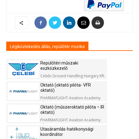
Légiközlekedés állás, repülőtér munka
Repülőtéri műszaki
eszközkezelő
Celebi Ground Handling Hungary Kft.
Oktató (oktató pilóta- VFR
oktató)
PHARMAFLIGHT Aviation Academy
Kft.
Oktató (műszeroktató pilóta – IR
oktató)
PHARMAFLIGHT Aviation Academy
Kft.
Utasáramlás-hatékonysági
koordinátor