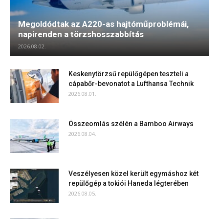
Megoldódtak az A220-as hajtóműproblémái,
napirenden a törzshosszabbítás
2026.08.02.
Keskenytörzsű repülőgépen teszteli a
cápabőr-bevonatot a Lufthansa Technik
2026.08.01.
Összeomlás szélén a Bamboo Airways
2026.08.04.
Veszélyesen közel került egymáshoz két
repülőgép a tokiói Haneda légterében
2026.08.05.