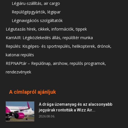
Légiáru-szállítás, air cargo
Repülőgépgyártók, légiipar
Léginavigációs szolgáltatók
Légiutazás hírek, cikkek, információk, tippek
KarriAIR: Légiközlekedés állás, repülőtér munka
Repülés: Kisgépes- és sportrepülés, helikopterek, drónok,
katonai repülés
REPNAPtár – Repülőnap, airshow, repülős programok,
rendezvények
A címlapról ajánljuk
A drága üzemanyag és az alacsonyabb
jegyárak rontották a Wizz Air...
2026.08.06.