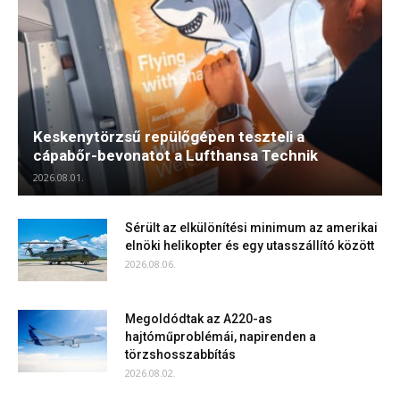
Keskenytörzsű repülőgépen teszteli a
cápabőr-bevonatot a Lufthansa Technik
2026.08.01.
Sérült az elkülönítési minimum az amerikai
elnöki helikopter és egy utasszállító között
2026.08.06.
Megoldódtak az A220-as
hajtóműproblémái, napirenden a
törzshosszabbítás
2026.08.02.