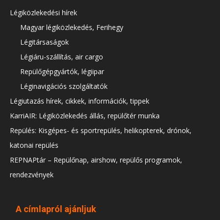
Légiközlekedési hírek
Magyar légiközlekedés, Ferihegy
Légitársaságok
Légiáru-szállítás, air cargo
Repülőgépgyártók, légiipar
Léginavigációs szolgáltatók
Légiutazás hírek, cikkek, információk, tippek
KarriAIR: Légiközlekedés állás, repülőtér munka
Repülés: Kisgépes- és sportrepülés, helikopterek, drónok,
katonai repülés
REPNAPtár – Repülőnap, airshow, repülős programok,
rendezvények
A címlapról ajánljuk