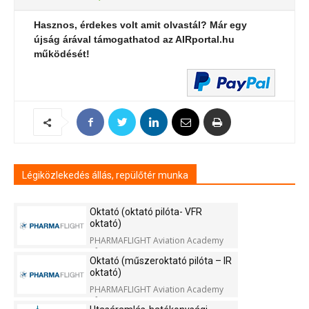
Hasznos, érdekes volt amit olvastál? Már egy
újság árával támogathatod az AIRportal.hu
működését!
Légiközlekedés állás, repülőtér munka
Oktató (oktató pilóta- VFR
oktató)
PHARMAFLIGHT Aviation Academy
Kft.
Oktató (műszeroktató pilóta – IR
oktató)
PHARMAFLIGHT Aviation Academy
Kft.