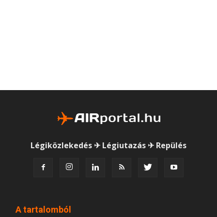
Légiközlekedés ✈ Légiutazás ✈ Repülés
A tartalomból