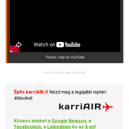
Forrás: j-sky on YouTube
A cikk a hirdetés alatt folytatódik.
Építs karriAIR-t!
Nézd meg a legújabb reptéri
állásokat:
Kövess minket a
Google Newson
, a
Facebookon
, a
LinkedInen
és az
X-en
!