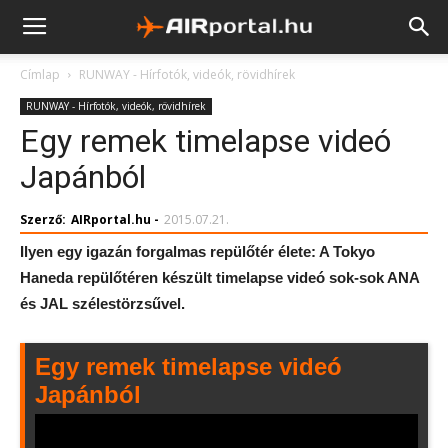
Címlap
RUNWAY - Hírfotók, videók, rövidhírek
RUNWAY - Hírfotók, videók, rövidhírek
Egy remek timelapse videó
Japánból
Szerző:
AIRportal.hu
-
2015.07.21.
Ilyen egy igazán forgalmas repülőtér élete: A Tokyo
Haneda repülőtéren készült timelapse videó sok-sok ANA
és JAL szélestörzsűvel.
Egy remek timelapse videó
Japánból