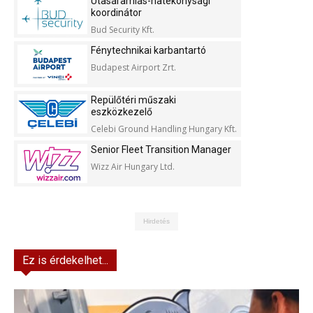
Utasáramlás-hatékonysági
koordinátor
Bud Security Kft.
Fénytechnikai karbantartó
Budapest Airport Zrt.
Repülőtéri műszaki
eszközkezelő
Celebi Ground Handling Hungary Kft.
Senior Fleet Transition Manager
Wizz Air Hungary Ltd.
Hirdetés
Ez is érdekelhet...