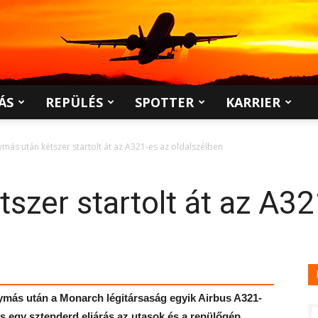
ÁS
REPÜLÉS
SPOTTER
KARRIER
ymás után kétszer startolt át az A321-es az oldalszélben
szer startolt át az A32
egymás után a Monarch légitársaság egyik Airbus A321-
ás egy sztenderd eljárás az utasok és a repülőgép