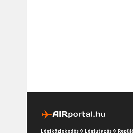
Légiközlekedés ✈ Légiutazás ✈ Repül