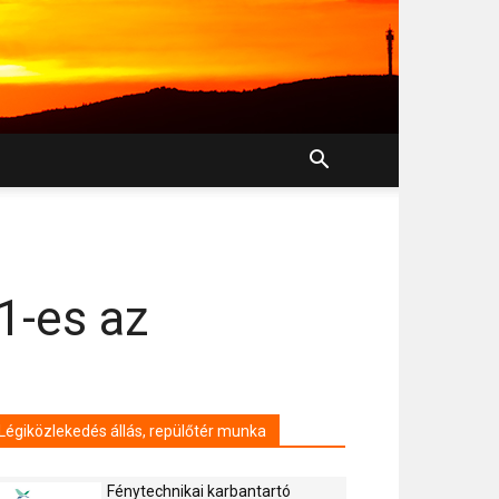
1-es az
Légiközlekedés állás, repülőtér munka
Fénytechnikai karbantartó