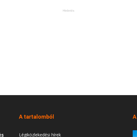
Hirdetés
A tartalomból
A
és
Légiközlekedési hírek