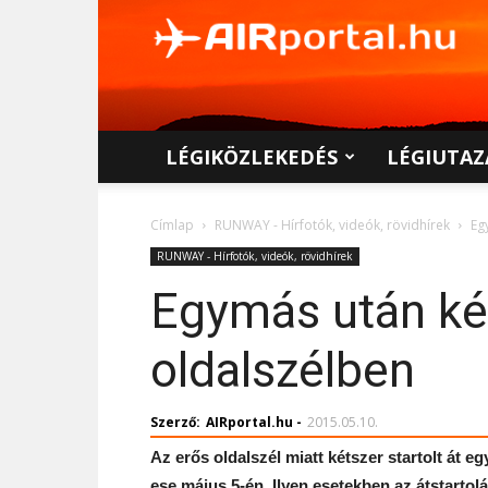
AIRportal.hu
LÉGIKÖZLEKEDÉS
LÉGIUTAZ
Címlap
RUNWAY - Hírfotók, videók, rövidhírek
Eg
RUNWAY - Hírfotók, videók, rövidhírek
Egymás után két
oldalszélben
Szerző:
AIRportal.hu
-
2015.05.10.
Az erős oldalszél miatt kétszer startolt át 
ese május 5-én. Ilyen esetekben az átstartol