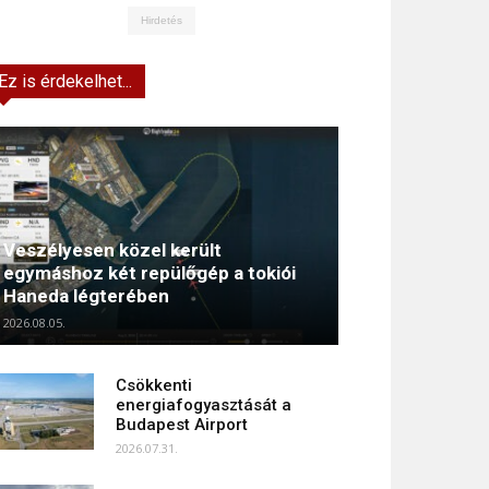
Hirdetés
Ez is érdekelhet...
Veszélyesen közel került
egymáshoz két repülőgép a tokiói
Haneda légterében
2026.08.05.
Csökkenti
energiafogyasztását a
Budapest Airport
2026.07.31.