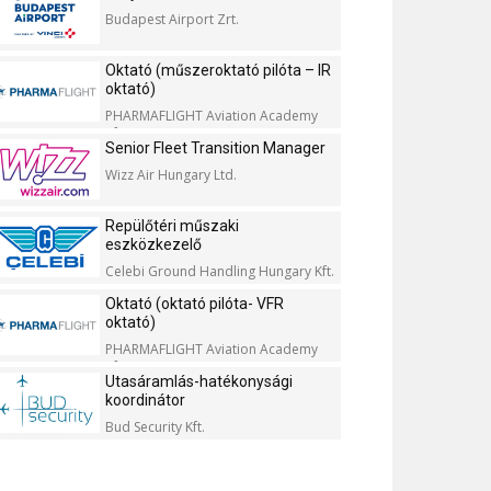
Budapest Airport Zrt.
Oktató (műszeroktató pilóta – IR
oktató)
PHARMAFLIGHT Aviation Academy
Kft.
Senior Fleet Transition Manager
Wizz Air Hungary Ltd.
Repülőtéri műszaki
eszközkezelő
Celebi Ground Handling Hungary Kft.
Oktató (oktató pilóta- VFR
oktató)
PHARMAFLIGHT Aviation Academy
Kft.
Utasáramlás-hatékonysági
koordinátor
Bud Security Kft.