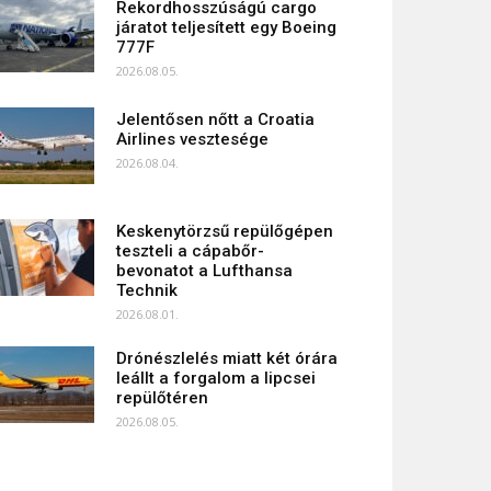
Rekordhosszúságú cargo
járatot teljesített egy Boeing
777F
2026.08.05.
Jelentősen nőtt a Croatia
Airlines vesztesége
2026.08.04.
Keskenytörzsű repülőgépen
teszteli a cápabőr-
bevonatot a Lufthansa
Technik
2026.08.01.
Drónészlelés miatt két órára
leállt a forgalom a lipcsei
repülőtéren
2026.08.05.