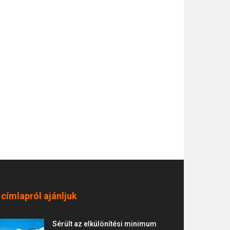
 címlapról ajánljuk
Sérült az elkülönítési minimum