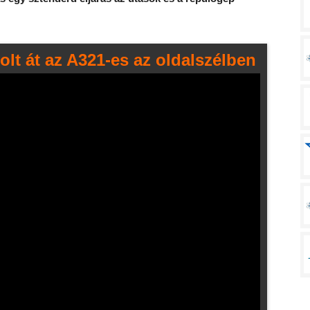
olt át az A321-es az oldalszélben