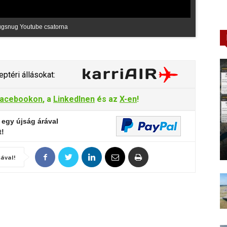
lugsnug Youtube csatorna
ptéri állásokat:
acebookon
, a
LinkedInen
és az
X-en
!
 egy újság árával
t!
ával!