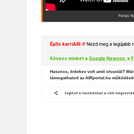
Forrás: f
Építs karriAIR-t!
Nézd meg a legújabb re
Kövess minket a
Google Newson
, a
F
Hasznos, érdekes volt amit olvastál? Már
támogathatod az AIRportal.hu működésé
Segítsd a munkánkat a cikk megosztás