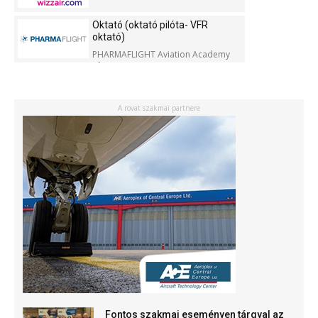
Oktató (oktató pilóta- VFR
oktató)
PHARMAFLIGHT Aviation Academy
Kft.
A rovat szakmai partnere
Fontos szakmai eseményen tárgyal az