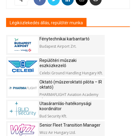
Légiközlekedés állás, repülőtér munka
Fénytechnikai karbantartó
Budapest Airport Zrt.
Repülőtéri műszaki
eszközkezelő
Celebi Ground Handling Hungary Kft.
Oktató (műszeroktató pilóta – IR
oktató)
PHARMAFLIGHT Aviation Academy
Kft.
Utasáramlás-hatékonysági
koordinátor
Bud Security Kft.
Senior Fleet Transition Manager
Wizz Air Hungary Ltd.