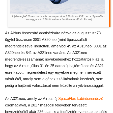
A jelenlegi A321neo maximális utaskapacitása 220 fő, az A321neo a SpaceFlex
csomaggal már 236 főt vehet a fedélzetére. (Fotó: Airbus)
Az Airbus összesítő adatbázisára nézve az augusztust 73
ügyfél összesen 3891 A320neo (mint típuscsalád)
megrendelésével indították, amelyből 49 az A319neo, 3001 az
A320neo és 841 az A321neo variáns. Az A321neo
megrendelésszámának növekedéséhez hozzátartozik az is,
hogy az Airbus július 31-én 25 darab új hajtómű opciós A321-
esre kapott megrendelést egy egyelőre meg nem nevezett
vásárlótól, amely sem a gépek szállításainak kezdetét, sem
pedig a hajtómű választását nem közölte a nyilvánossággal.
Az A321neo, amely az Airbus új
SpaceFlex kabinberendező
csomagjával, a 2017 második félévében tervezett
bevezetésétől akár 236 utast is a fedélzetére vehet az aktuális