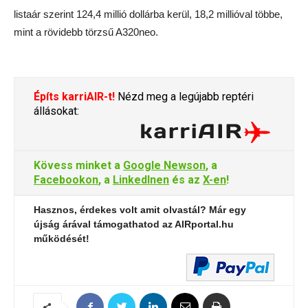
listaár szerint 124,4 millió dollárba kerül, 18,2 millióval többe,
mint a rövidebb törzsű A320neo.
Építs karriAIR-t!
Nézd meg a legújabb reptéri
állásokat:
Kövess minket a
Google Newson
, a
Facebookon
, a
LinkedInen
és az
X-en
!
Hasznos, érdekes volt amit olvastál? Már egy
újság árával támogathatod az AIRportal.hu
működését!