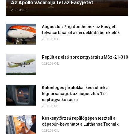
Az Apollo vásárolja fel az Easyjetet
2026.08.06.
Augusztus 7-ig dönthetnek az Easyjet
felvásárlásáról az érdeklődő befektetők
2026.08.03.
Repült az első sorozatgyártású MSz-21-310
2026.08.04.
Különleges járatokkal készülnek a
légitársaságok az augusztus 12-i
napfogyatkozásra
2026.08.06.
Keskenytörzsű repülőgépen teszteli a
cápabőr-bevonatot a Lufthansa Technik
2026.08.01.