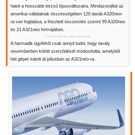
hatot a hosszabb törzsű típusváltozatra. Mindazonáltal az
amerikai vállalatnak összességében 120 darab A320neo-
ra van foglalása, a frissített összesítés szerint 99 A320neo
és 21 A321neo formájában.
A cikk a hirdetés alatt folytatódik.
A harmadik ügyfélről csak annyit tudni, hogy tavaly
novemberben kötött szerződését módosította, amelyből
hét gépet íratott át júliusban az A321neo-ra.