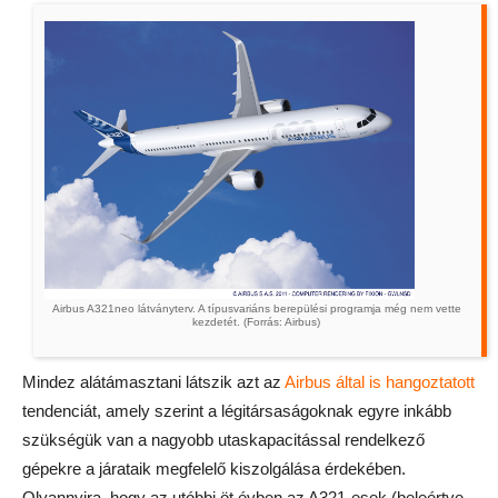
Airbus A321neo látványterv. A típusvariáns berepülési programja még nem vette
kezdetét. (Forrás: Airbus)
Mindez alátámasztani látszik azt az
Airbus által is hangoztatott
tendenciát, amely szerint a légitársaságoknak egyre inkább
szükségük van a nagyobb utaskapacitással rendelkező
gépekre a járataik megfelelő kiszolgálása érdekében.
Olyannyira, hogy az utóbbi öt évben az A321-esek (beleértve