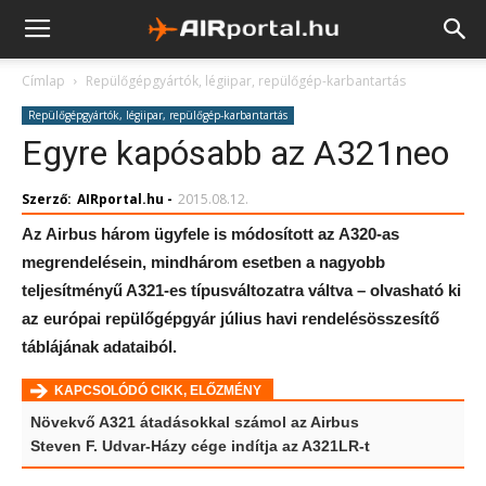
Címlap
Repülőgépgyártók, légiipar, repülőgép-karbantartás
Repülőgépgyártók, légiipar, repülőgép-karbantartás
Egyre kapósabb az A321neo
Szerző:
AIRportal.hu
-
2015.08.12.
Az Airbus három ügyfele is módosított az A320-as
megrendelésein, mindhárom esetben a nagyobb
teljesítményű A321-es típusváltozatra váltva – olvasható ki
az európai repülőgépgyár július havi rendelésösszesítő
táblájának adataiból.
KAPCSOLÓDÓ CIKK, ELŐZMÉNY
Növekvő A321 átadásokkal számol az Airbus
Steven F. Udvar-Házy cége indítja az A321LR-t