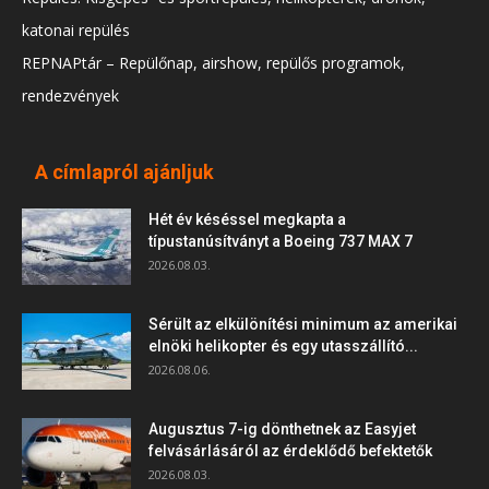
katonai repülés
REPNAPtár – Repülőnap, airshow, repülős programok,
rendezvények
A címlapról ajánljuk
Hét év késéssel megkapta a
típustanúsítványt a Boeing 737 MAX 7
2026.08.03.
Sérült az elkülönítési minimum az amerikai
elnöki helikopter és egy utasszállító...
2026.08.06.
Augusztus 7-ig dönthetnek az Easyjet
felvásárlásáról az érdeklődő befektetők
2026.08.03.