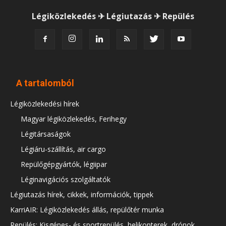
Légiközlekedés ✈ Légiutazás ✈ Repülés
A tartalomból
Légiközlekedési hírek
Magyar légiközlekedés, Ferihegy
Légitársaságok
Légiáru-szállítás, air cargo
Repülőgépgyártók, légiipar
Léginavigációs szolgáltatók
Légiutazás hírek, cikkek, információk, tippek
KarriAIR: Légiközlekedés állás, repülőtér munka
Repülés: Kisgépes- és sportrepülés, helikopterek, drónok,