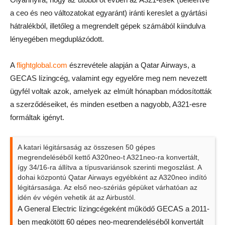
a ceo és neo változatokat egyaránt) iránti kereslet a gyártási
hátralékból, illetőleg a megrendelt gépek számából kiindulva
lényegében megduplázódott.
A
flightglobal.com
észrevétele alapján a Qatar Airways, a
GECAS lízingcég, valamint egy egyelőre meg nem nevezett
ügyfél voltak azok, amelyek az elmúlt hónapban módosították
a szerződéseiket, és minden esetben a nagyobb, A321-esre
formáltak igényt.
A katari légitársaság az összesen 50 gépes
megrendeléséből kettő A320neo-t A321neo-ra konvertált,
így 34/16-ra állítva a típusvariánsok szerinti megoszlást. A
dohai központú Qatar Airways egyébként az A320neo indító
légitársasága. Az első neo-szériás gépüket várhatóan az
idén év végén vehetik át az Airbustól.
A General Electric lízingcégeként működő GECAS a 2011-
ben megkötött 60 gépes neo-megrendeléséből konvertált