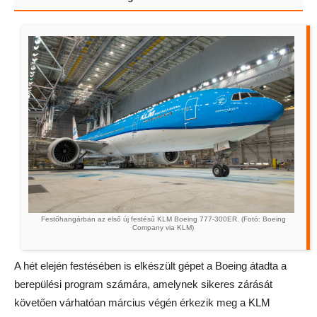
Festőhangárban az első új festésű KLM Boeing 777-300ER. (Fotó: Boeing
Company via KLM)
A hét elején festésében is elkészült gépet a Boeing átadta a
berepülési program számára, amelynek sikeres zárását
követően várhatóan március végén érkezik meg a KLM