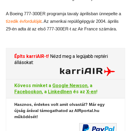
A Boeing 777-300ER programja tavaly áprilisban ünnepelte a
tízedik évfordulóját
. Az amerikai repülőgépgyár 2004. április
29-én adta át az első 777-300ER-t az Air France számára.
Építs karriAIR-t!
Nézd meg a legújabb reptéri
állásokat:
Kövess minket a
Google Newson
, a
Facebookon
, a
LinkedInen
és az
X-en
!
Hasznos, érdekes volt amit olvastál? Már egy
újság árával támogathatod az AIRportal.hu
működését!