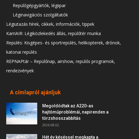
Repülőgépgyártók, légiipar
Léginavigációs szolgáltatók
Légiutazás hírek, cikkek, információk, tippek
KarriAIR: Légiközlekedés állás, repülőtér munka
Repülés: Kisgépes- és sportrepülés, helikopterek, drónok,
katonai repülés
REPNAPtár – Repülőnap, airshow, repülős programok,
rendezvények
A címlapról ajánljuk
Megoldódtak az A220-as
hajtóműproblémái, napirenden a
törzshosszabbítás
2026.08.02.
Hét év késéssel megkapta a