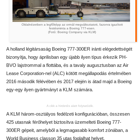
Oldalnézetben a legfőképp az orrnál megváltoztatott, fazonra igazított
festésminta a Boeing 777-esen.
(Fotó: Boeing Company via KLM)
A holland légitársaság Boeing 777-300ER iránti elégedettségét
bizonyítja, hogy áprilisban egy újabb ilyen típus érkezik PH-
BVO lajstrommal a flottába, és a tavaly augusztusban az Air
Lease Corporation-nel (ALC) kötött megállapodás értelmében
2016 második félévében és 2017 elején is átad majd a Boeing
egy-egy ilyen gyártmányt a KLM számára.
A cikk a hirdetés alatt folytatódik.
A KLM három-osztályos fedélzeti konfigurációban, összesen
425 utasnak férőhelyet biztosítva üzemelteti Boeing 777-
300ER gépeit, amelyből a legmagasabb komfort zónában, a
World Business classon 35 utas foglalhat helyet.