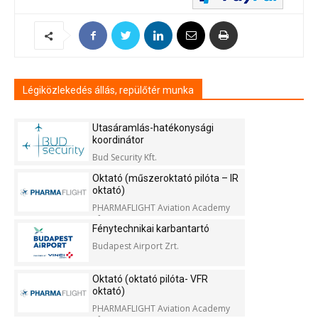
Légiközlekedés állás, repülőtér munka
Utasáramlás-hatékonysági
koordinátor
Bud Security Kft.
Oktató (műszeroktató pilóta – IR
oktató)
PHARMAFLIGHT Aviation Academy
Kft.
Fénytechnikai karbantartó
Budapest Airport Zrt.
Oktató (oktató pilóta- VFR
oktató)
PHARMAFLIGHT Aviation Academy