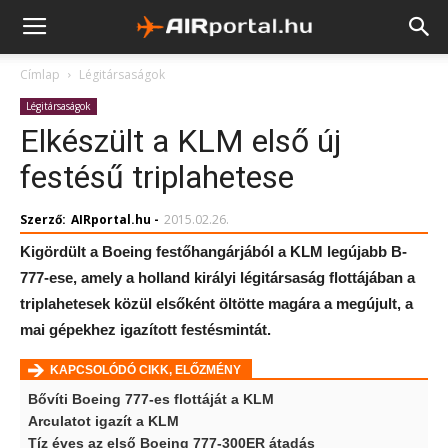
Címlap
Légitársaságok
Légitársaságok
Elkészült a KLM első új
festésű triplahetese
Szerző:
AIRportal.hu
-
2015.02.26.
Kigördült a Boeing festőhangárjából a KLM legújabb B-
777-ese, amely a holland királyi légitársaság flottájában a
triplahetesek közül elsőként öltötte magára a megújult, a
mai gépekhez igazított festésmintát.
KAPCSOLÓDÓ CIKK, ELŐZMÉNY
Bővíti Boeing 777-es flottáját a KLM
Arculatot igazít a KLM
Tíz éves az első Boeing 777-300ER átadás