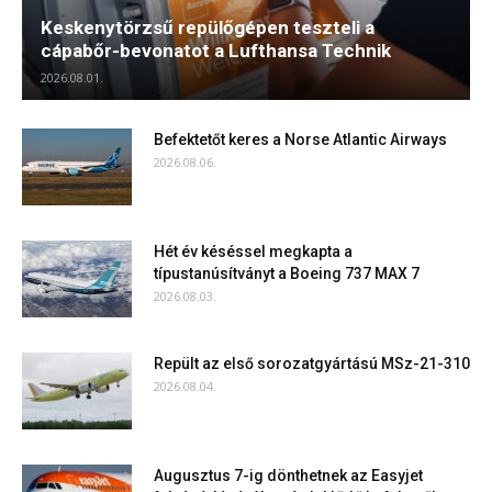
Keskenytörzsű repülőgépen teszteli a
cápabőr-bevonatot a Lufthansa Technik
2026.08.01.
Befektetőt keres a Norse Atlantic Airways
2026.08.06.
Hét év késéssel megkapta a
típustanúsítványt a Boeing 737 MAX 7
2026.08.03.
Repült az első sorozatgyártású MSz-21-310
2026.08.04.
Augusztus 7-ig dönthetnek az Easyjet