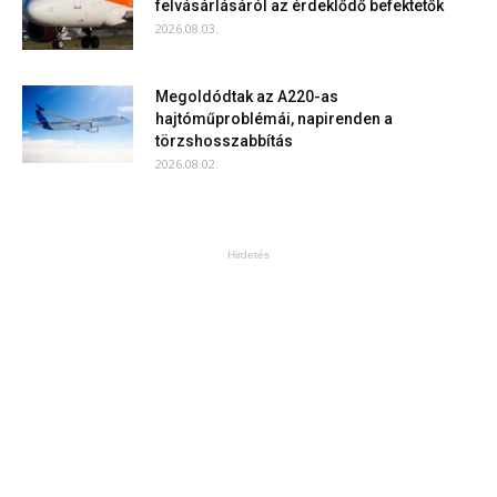
felvásárlásáról az érdeklődő befektetők
2026.08.03.
Megoldódtak az A220-as
hajtóműproblémái, napirenden a
törzshosszabbítás
2026.08.02.
Hirdetés