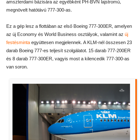
amszterdami bázisára az egyébként PH-BVN lajstromú,
megnövelt hatótávú 777-300-as.
Ez a gép lesz a flottában az első Boeing 777-300ER, amelyen
az új Economy és World Business osztályok, valamint az
új
festésminta
együttesen megjelennek. A KLM-nél összesen 23
darab Boeing 777-es teljesít szolgálatot. 15 darab 777-200ER
és 8 darab 777-300ER, vagyis most a kilencedik 777-300-as
van soron.