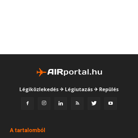
Légiközlekedés ✈ Légiutazás ✈ Repülés
A tartalomból