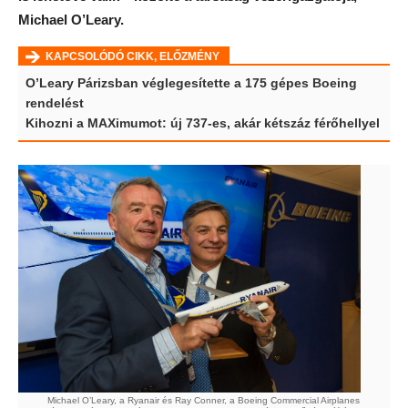
Michael O’Leary.
KAPCSOLÓDÓ CIKK, ELŐZMÉNY
O’Leary Párizsban véglegesítette a 175 gépes Boeing
rendelést
Kihozni a MAXimumot: új 737-es, akár kétszáz férőhellyel
Michael O’Leary, a Ryanair és Ray Conner, a Boeing Commercial Airplanes