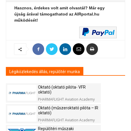
Hasznos, érdekes volt amit olvastál? Már egy
újság árával támogathatod az AIRportal.hu
működését!
Légiközlekedés állás, repülőtér munka
Oktató (oktató pilóta- VFR
oktató)
PHARMAFLIGHT Aviation Academy
Kft.
Oktató (műszeroktató pilóta – IR
oktató)
PHARMAFLIGHT Aviation Academy
Kft.
Repülőtéri műszaki