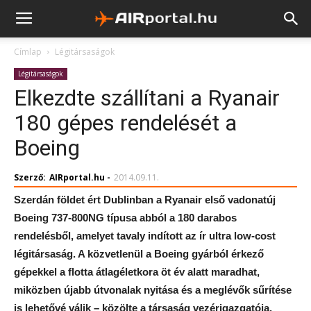
Címlap
Légitársaságok
Légitársaságok
Elkezdte szállítani a Ryanair
180 gépes rendelését a
Boeing
Szerző:
AIRportal.hu
-
2014.09.11.
Szerdán földet ért Dublinban a Ryanair első vadonatúj
Boeing 737-800NG típusa abból a 180 darabos
rendelésből, amelyet tavaly indított az ír ultra low-cost
légitársaság. A közvetlenül a Boeing gyárból érkező
gépekkel a flotta átlagéletkora öt év alatt maradhat,
miközben újabb útvonalak nyitása és a meglévők sűrítése
is lehetővé válik – közölte a társaság vezérigazgatója,