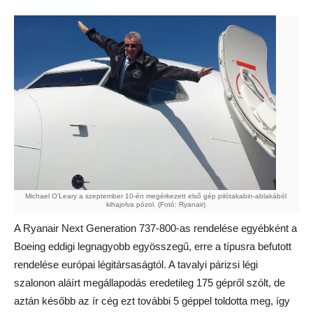
Michael O’Leary a szeptember 10-én megérkezett első gép pilótakabin-ablakából
kihajolva pózol. (Fotó: Ryanair)
A Ryanair Next Generation 737-800-as rendelése egyébként a
Boeing eddigi legnagyobb egyösszegű, erre a típusra befutott
rendelése európai légitársaságtól. A tavalyi párizsi légi
szalonon aláírt megállapodás eredetileg 175 gépről szólt, de
aztán később az ír cég ezt további 5 géppel toldotta meg, így