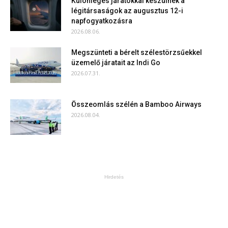
Különleges járatokkal készülnek a
légitársaságok az augusztus 12-i
napfogyatkozásra
2026.08.06.
Megszünteti a bérelt szélestörzsűekkel
üzemelő járatait az Indi Go
2026.07.31.
Összeomlás szélén a Bamboo Airways
2026.08.04.
Hirdetés