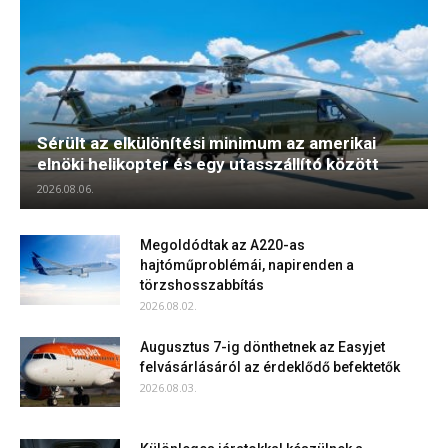
Sérült az elkülönítési minimum az amerikai
elnöki helikopter és egy utasszállító között
2026.08.06.
Megoldódtak az A220-as
hajtóműproblémái, napirenden a
törzshosszabbítás
2026.08.02.
Augusztus 7-ig dönthetnek az Easyjet
felvásárlásáról az érdeklődő befektetők
2026.08.03.