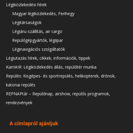
Légiközlekedési hírek
Magyar légiközlekedés, Ferihegy
Légitársaságok
Légiáru-szállítás, air cargo
Repülőgépgyártók, légiipar
Léginavigációs szolgáltatók
Légiutazás hírek, cikkek, információk, tippek
KarriAIR: Légiközlekedés állás, repülőtér munka
Repülés: Kisgépes- és sportrepülés, helikopterek, drónok,
katonai repülés
REPNAPtár – Repülőnap, airshow, repülős programok,
rendezvények
A címlapról ajánljuk