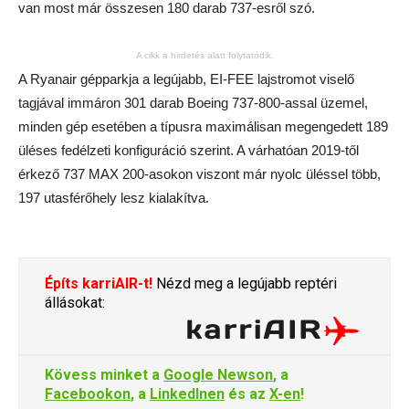
van most már összesen 180 darab 737-esről szó.
A cikk a hirdetés alatt folytatódik.
A Ryanair gépparkja a legújabb, EI-FEE lajstromot viselő
tagjával immáron 301 darab Boeing 737-800-assal üzemel,
minden gép esetében a típusra maximálisan megengedett 189
üléses fedélzeti konfiguráció szerint. A várhatóan 2019-től
érkező 737 MAX 200-asokon viszont már nyolc üléssel több,
197 utasférőhely lesz kialakítva.
Építs karriAIR-t!
Nézd meg a legújabb reptéri
állásokat:
Kövess minket a
Google Newson
, a
Facebookon
, a
LinkedInen
és az
X-en
!