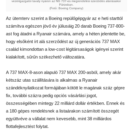
vezérigazgatói tavaly nyáron az NG 737-es megrendelési szerződés aláírásakor
Párizsban.
(Fotó: Boeing Company)
Az ütemterv szerint a Boeing repülőgépgyár az e heti starttól
számítva egészen jövő év júliusáig 20 darab Boeing 737-800-
ast fog átadni a Ryanair számára, amely a héten jelentette be,
hogy elsőként írt alá szerződést az új generációs 737 MAX
család kimondottan a low-cost légitársaságok igényei szerint
kialakított, sűrűn székezhető változatára.
A 737 MAX-8-ason alapuló 737 MAX 200-asból, amely akár
kétszáz utas szállítására is alkalmas a Ryanair
szándéknyilatkozat formájában kötött le magának száz gépre
fix, további százra pedig opciós vásárlási jogot,
összességében mintegy 22 milliárd dollár értékben. Ennek és
a 180 gépes rendelésnek a listaárakon számított összegét
együttvéve a vállalat nem kevesebb, mint 38 milliárdos
flottafejlesztést folytat.