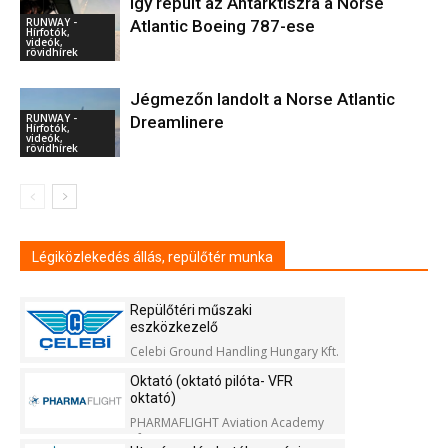
Így repült az Antarktiszra a Norse
RUNWAY -
Atlantic Boeing 787-ese
Hírfotók,
videók,
rövidhírek
Jégmezőn landolt a Norse Atlantic
RUNWAY -
Dreamlinere
Hírfotók,
videók,
rövidhírek
Légiközlekedés állás, repülőtér munka
Repülőtéri műszaki
eszközkezelő
Celebi Ground Handling Hungary Kft.
Oktató (oktató pilóta- VFR
oktató)
PHARMAFLIGHT Aviation Academy
Kft.