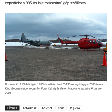
expedíciót a 995-ös lajstromszámú gép szállította.
Illusztráció: A Chilei Légierő 995-ös oldalszámú C-130-as repülőgépe 2003-ban a
King George-sziget repterén. Fotó: ©dr Illyés Péter, Magyar Antarktisz Program
2003
CÍMKÉK
Antarktisz
baleset
Chile
légierő