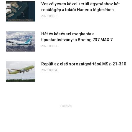
Veszélyesen közel került egymáshoz két
repülőgép a tokiói Haneda légterében
2026.08.05.
Hét év késéssel megkapta a
típustanúsítványt a Boeing 737 MAX 7
2026.08.03.
Repült az első sorozatgyártású MSz-21-310
2026.08.04.
Hirdetés