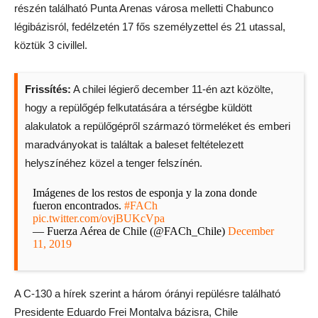
részén található Punta Arenas városa melletti Chabunco
légibázisról, fedélzetén 17 fős személyzettel és 21 utassal,
köztük 3 civillel.
Frissítés:
A chilei légierő december 11-én azt közölte,
hogy a repülőgép felkutatására a térségbe küldött
alakulatok a repülőgépről származó törmeléket és emberi
maradványokat is találtak a baleset feltételezett
helyszínéhez közel a tenger felszínén.
Imágenes de los restos de esponja y la zona donde
fueron encontrados.
#FACh
pic.twitter.com/ovjBUKcVpa
— Fuerza Aérea de Chile (@FACh_Chile)
December
11, 2019
A C-130 a hírek szerint a három órányi repülésre található
Presidente Eduardo Frei Montalva bázisra, Chile