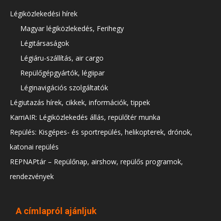
Légiközlekedési hírek
Magyar légiközlekedés, Ferihegy
Légitársaságok
Légiáru-szállítás, air cargo
Repülőgépgyártók, légiipar
Léginavigációs szolgáltatók
Légiutazás hírek, cikkek, információk, tippek
KarriAIR: Légiközlekedés állás, repülőtér munka
Repülés: Kisgépes- és sportrepülés, helikopterek, drónok,
katonai repülés
REPNAPtár – Repülőnap, airshow, repülős programok,
rendezvények
A címlapról ajánljuk