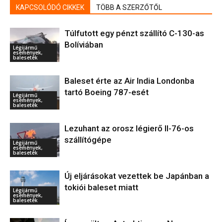
KAPCSOLÓDÓ CIKKEK
TÖBB A SZERZŐTŐL
Túlfutott egy pénzt szállító C-130-as
Bolíviában
Légijármű
események,
balesetek
Baleset érte az Air India Londonba
tartó Boeing 787-esét
Légijármű
események,
balesetek
Lezuhant az orosz légierő Il-76-os
szállítógépe
Légijármű
események,
balesetek
Új eljárásokat vezettek be Japánban a
tokiói baleset miatt
Légijármű
események,
balesetek