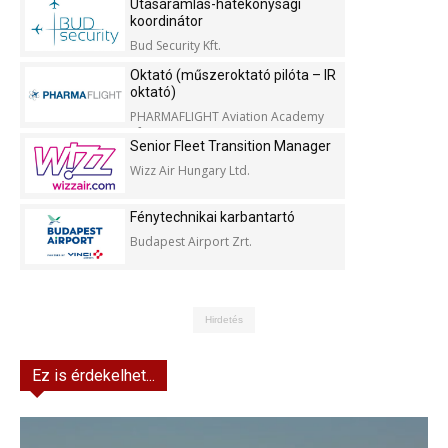
Utasáramlás-hatékonysági
koordinátor
Bud Security Kft.
Oktató (műszeroktató pilóta – IR
oktató)
PHARMAFLIGHT Aviation Academy
Kft.
Senior Fleet Transition Manager
Wizz Air Hungary Ltd.
Fénytechnikai karbantartó
Budapest Airport Zrt.
Hirdetés
Ez is érdekelhet...