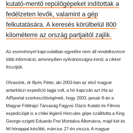
kutató-mentő repülőgépeket indítottak a
fedélzeten levők, valamint a gép
felkutatására. A keresés körülbelül 800
kilométerre az ország partjaitól zajlik.
Az eseménnyel kapcsolatban egyelőre nem áll rendelkezésre
több információ, amennyiben nyilvánosságra kerül, a cikket
frissítjük.
Olvasónk, dr Illyés Péter, aki 2003-ban az első magyar
antarktiszi expedíció tagja volt, a hír kapcsán azt írta az
AIRportal szerkesztőségének, hogy 2003. január 8-án a
Magyar Földrajzi Társaság Fagyos Oázis Kutató és Filmes
expedícióját is a chilei légierő Hercules gépe szállította a King
George-szigeti Eduardo Frei Montalva Állomásra, majd két és
fél hónappal később, március 27-én vissza. A magyar