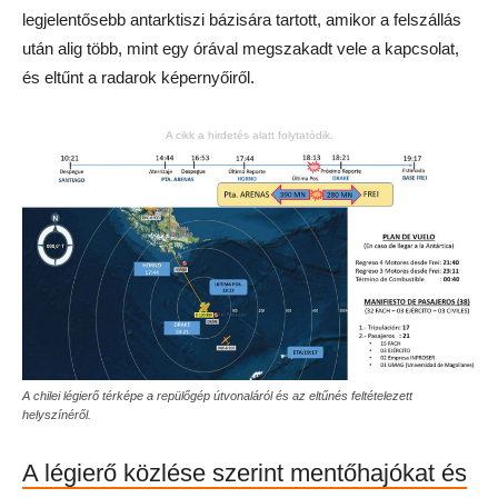
legjelentősebb antarktiszi bázisára tartott, amikor a felszállás
után alig több, mint egy órával megszakadt vele a kapcsolat,
és eltűnt a radarok képernyőiről.
A cikk a hirdetés alatt folytatódik.
A chilei légierő térképe a repülőgép útvonaláról és az eltűnés feltételezett
helyszínéről.
A légierő közlése szerint mentőhajókat és