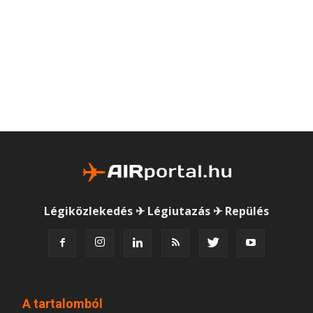
Légiközlekedés ✈ Légiutazás ✈ Repülés
A tartalomból