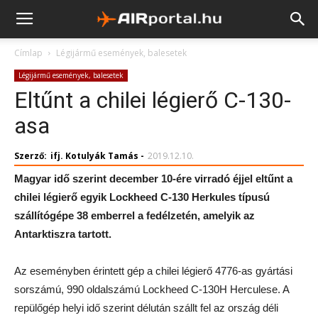
Címlap
Légijármű események, balesetek
Légijármű események, balesetek
Eltűnt a chilei légierő C-130-
asa
Szerző:
ifj. Kotulyák Tamás
-
2019.12.10.
Magyar idő szerint december 10-ére virradó éjjel eltűnt a
chilei légierő egyik Lockheed C-130 Herkules típusú
szállítógépe 38 emberrel a fedélzetén, amelyik az
Antarktiszra tartott.
Az eseményben érintett gép a chilei légierő 4776-as gyártási
sorszámú, 990 oldalszámú Lockheed C-130H Herculese. A
repülőgép helyi idő szerint délután szállt fel az ország déli