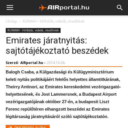
Címlap
RUNWAY - Hírfotók, videók, rövidhírek
RUNWAY - Hírfotók, videók, rövidhírek
Emirates járatnyitás:
sajtótájékoztató beszédek
Szerző:
AIRportal.hu
-
2014.10.28.
Balogh Csaba, a Külgazdasági és Külügyminisztérium
keleti nyitás politikájáért felelős helyettes államtitkárának,
Theirry Antinori, az Emirates kereskedelmi vezérigazgató-
helyettesének, és Jost Lammersnek, a Budapest Airport
vezérigazgatójának október 27-én, a budapesti Liszt
Ferenc repülőtéren elhangzott beszédei az Emirates
légitársaság járatnyitásáról szóló sajtótájékoztatón.