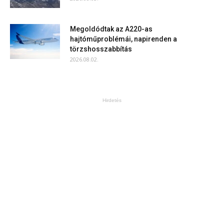
Megoldódtak az A220-as
hajtóműproblémái, napirenden a
törzshosszabbítás
2026.08.02.
Hirdetés