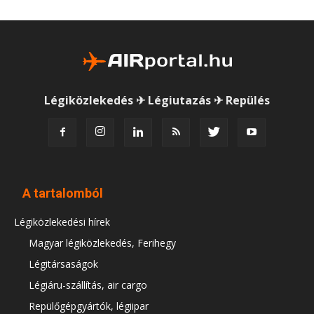
Légiközlekedés ✈ Légiutazás ✈ Repülés
A tartalomból
Légiközlekedési hírek
Magyar légiközlekedés, Ferihegy
Légitársaságok
Légiáru-szállítás, air cargo
Repülőgépgyártók, légiipar