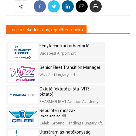
Légiközlekedés állás, repülőtér munka
Fénytechnikai karbantartó
Budapest Airport Zrt.
Senior Fleet Transition Manager
Wizz Air Hungary Ltd.
Oktató (oktató pilóta- VFR
oktató)
PHARMAFLIGHT Aviation Academy
Kft.
Repülőtéri műszaki
eszközkezelő
Celebi Ground Handling Hungary Kft.
Utasáramlás-hatékonysági