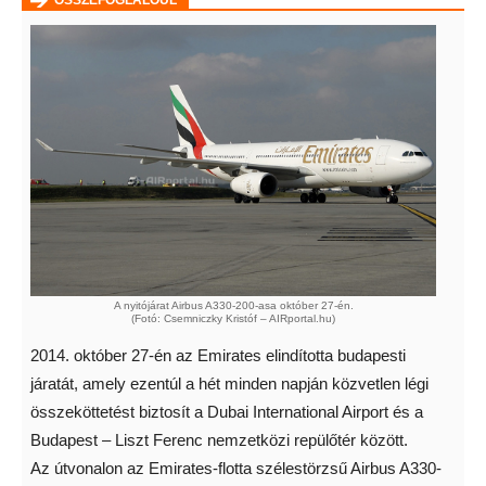
ÖSSZEFOGLALÓUL
A nyitójárat Airbus A330-200-asa október 27-én.
(Fotó: Csemniczky Kristóf – AIRportal.hu)
2014. október 27-én az Emirates elindította budapesti
járatát, amely ezentúl a hét minden napján közvetlen légi
összeköttetést biztosít a Dubai International Airport és a
Budapest – Liszt Ferenc nemzetközi repülőtér között.
Az útvonalon az Emirates-flotta szélestörzsű Airbus A330-