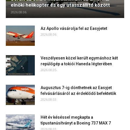
elnöki helikopter és egy utasszállító között
2026.08.06.
Az Apollo vásárolja fel az Easyjetet
2026.08.06.
Veszélyesen közel került egymáshoz két
repülőgép a tokiói Haneda légterében
2026.08.05.
Augusztus 7-ig dönthetnek az Easyjet
felvásárlásáról az érdeklődő befektetők
2026.08.03.
Hét év késéssel megkapta a
típustanúsítványt a Boeing 737 MAX 7
2026.08.03.