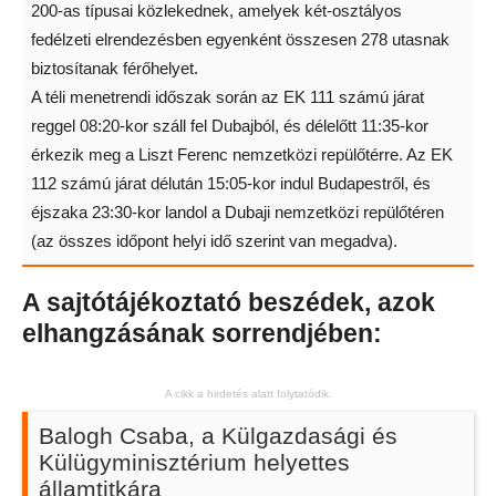
200-as típusai közlekednek, amelyek két-osztályos
fedélzeti elrendezésben egyenként összesen 278 utasnak
biztosítanak férőhelyet.
A téli menetrendi időszak során az EK 111 számú járat
reggel 08:20-kor száll fel Dubajból, és délelőtt 11:35-kor
érkezik meg a Liszt Ferenc nemzetközi repülőtérre. Az EK
112 számú járat délután 15:05-kor indul Budapestről, és
éjszaka 23:30-kor landol a Dubaji nemzetközi repülőtéren
(az összes időpont helyi idő szerint van megadva).
A sajtótájékoztató beszédek, azok
elhangzásának sorrendjében:
A cikk a hirdetés alatt folytatódik.
Balogh Csaba, a Külgazdasági és
Külügyminisztérium helyettes
államtitkára