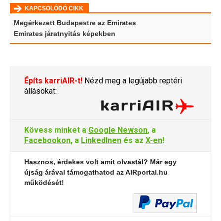
KAPCSOLÓDÓ CIKK
Megérkezett Budapestre az Emirates
Emirates járatnyitás képekben
Építs karriAIR-t!
Nézd meg a legújabb reptéri
állásokat:
Kövess minket a
Google Newson
, a
Facebookon
, a
LinkedInen
és az
X-en
!
Hasznos, érdekes volt amit olvastál? Már egy
újság árával támogathatod az AIRportal.hu
működését!