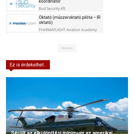
koordinátor
Bud Security Kft.
Oktató (műszeroktató pilóta – IR
oktató)
PHARMAFLIGHT Aviation Academy
Kft.
Hirdetés
Ez is érdekelhet...
Sérült az elkülönítési minimum az amerikai