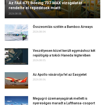
Az FAA 471 Boeing 737 MAX vizsgálatát
rendelte el repedések miatt
2026.08.08.
Összeomlás szélén a Bamboo Airways
2026.08.04.
Veszélyesen közel került egymáshoz két
repülőgép a tokiói Haneda légterében
2026.08.05.
Az Apollo vásárolja fel az Easyjetet
2026.08.06.
Megugró üzemanyagárak mellett is
nyereséges maradt a Lufthansa-csoport