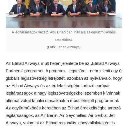
A légitársaságok vezetői Abu Dhabiban írták alá az együttműködési
szerződést.
(Fotó: Etihad Airways)
Az Etihad Airways múlt héten jelentette be az „Etihad Airways
Partners” programot. A program – egyelőre – nem jelenti egy új
globális légiszövetség létrejöttét, azonban az nyilvánvaló, hogy
az Etihad Airways és az érdekeltségébe tartozó európai
légitársaságok a nagy légiszövetségekkel szemben kívánnak
alternatívákat kínálni utasaiknak a most létrejött programmal.
Az együttműködés keretében az Etihad érdekeltségbe tartozó
légitársaságok, az Air Berlin, Air Seychelles, Air Serbia, Jet
Airways, valamint az Etihad regionális leányvállalataként is