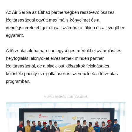
Az Air Serbia az Etihad partnerségben résztvevő összes
légitársasággal együtt maximális kényelmet és a
vendégszeretetet ígér utasai számára a földön és a levegőben
egyaránt.
A törzsutasok hamarosan egységes mérföld elszámolást és
helyfoglalási előnyöket élvezhetnek minden partner
légitársaságnál, de a black-out időszakok feloldása és
különféle priority szolgáltatások is szerepelnek a törzsutas
programban.
A cikk a hirdetés alatt folytatódik.