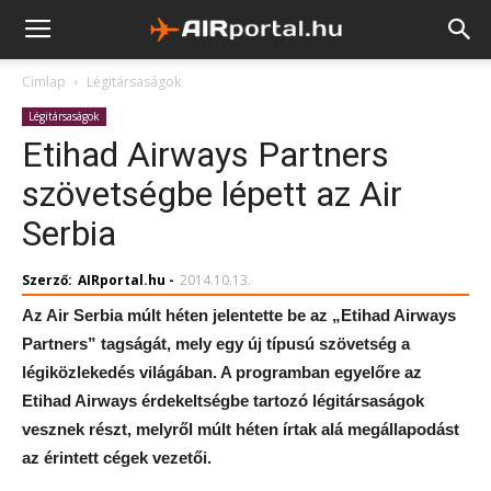
Címlap
Légitársaságok
Légitársaságok
Etihad Airways Partners
szövetségbe lépett az Air
Serbia
Szerző:
AIRportal.hu
-
2014.10.13.
Az Air Serbia múlt héten jelentette be az „Etihad Airways
Partners” tagságát, mely egy új típusú szövetség a
légiközlekedés világában. A programban egyelőre az
Etihad Airways érdekeltségbe tartozó légitársaságok
vesznek részt, melyről múlt héten írtak alá megállapodást
az érintett cégek vezetői.