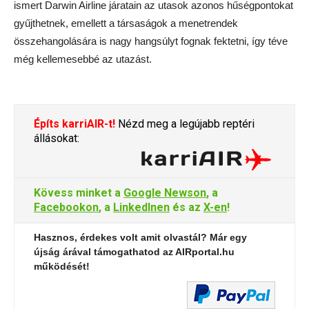
ismert Darwin Airline járatain az utasok azonos hűségpontokat
gyűjthetnek, emellett a társaságok a menetrendek
összehangolására is nagy hangsúlyt fognak fektetni, így téve
még kellemesebbé az utazást.
Építs karriAIR-t!
Nézd meg a legújabb reptéri
állásokat:
Kövess minket a
Google Newson
, a
Facebookon
, a
LinkedInen
és az
X-en
!
Hasznos, érdekes volt amit olvastál? Már egy
újság árával támogathatod az AIRportal.hu
működését!