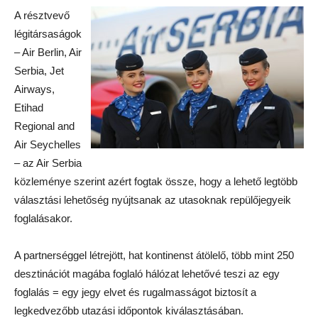
A résztvevő
légitársaságok
– Air Berlin, Air
Serbia, Jet
Airways,
Etihad
Regional and
Air Seychelles
– az Air Serbia
közleménye szerint azért fogtak össze, hogy a lehető legtöbb
választási lehetőség nyújtsanak az utasoknak repülőjegyeik
foglalásakor.
A partnerséggel létrejött, hat kontinenst átölelő, több mint 250
desztinációt magába foglaló hálózat lehetővé teszi az egy
foglalás = egy jegy elvet és rugalmasságot biztosít a
legkedvezőbb utazási időpontok kiválasztásában.