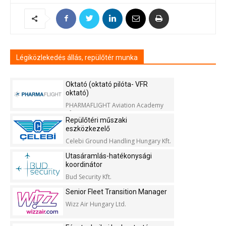
Légiközlekedés állás, repülőtér munka
Oktató (oktató pilóta- VFR
oktató)
PHARMAFLIGHT Aviation Academy
Kft.
Repülőtéri műszaki
eszközkezelő
Celebi Ground Handling Hungary Kft.
Utasáramlás-hatékonysági
koordinátor
Bud Security Kft.
Senior Fleet Transition Manager
Wizz Air Hungary Ltd.