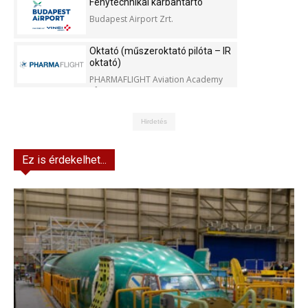
Fénytechnikai karbantartó
Budapest Airport Zrt.
Oktató (műszeroktató pilóta – IR
oktató)
PHARMAFLIGHT Aviation Academy
Kft.
Hirdetés
Ez is érdekelhet...