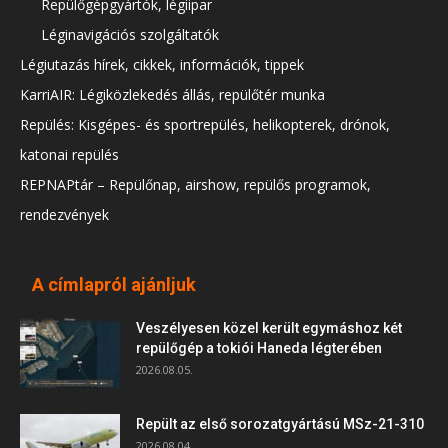
Repülőgépgyártók, légiipar
Léginavigációs szolgáltatók
Légiutazás hírek, cikkek, információk, tippek
KarriAIR: Légiközlekedés állás, repülőtér munka
Repülés: Kisgépes- és sportrepülés, helikopterek, drónok,
katonai repülés
REPNAPtár – Repülőnap, airshow, repülős programok,
rendezvények
A címlapról ajánljuk
Veszélyesen közel került egymáshoz két
repülőgép a tokiói Haneda légterében
2026.08.05.
Repült az első sorozatgyártású MSz-21-310
2026.08.04.