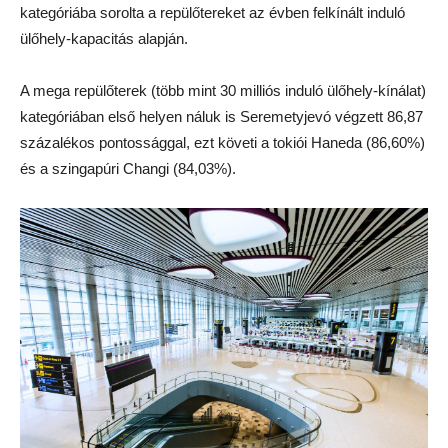
kategóriába sorolta a repülőtereket az évben felkínált induló
ülőhely-kapacitás alapján.
A mega repülőterek (több mint 30 milliós induló ülőhely-kínálat)
kategóriában első helyen náluk is Seremetyjevó végzett 86,87
százalékos pontossággal, ezt követi a tokiói Haneda (86,60%)
és a szingapúri Changi (84,03%).