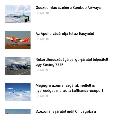
Összeomlás szélén a Bamboo Airways
2026.08.04.
Az Apollo vásárolja fel az Easyjetet
2026.08.06.
Rekordhosszúságú cargo-járatot teljesített
egy Boeing 777F
2026.08.05.
Megugró üzemanyagárak mellett is
nyereséges maradt a Lufthansa-csoport
2026.08.05.
Szezonális járatot indít Chicagóba a