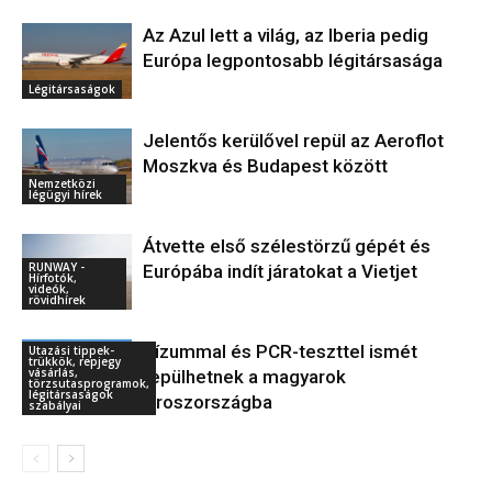
Az Azul lett a világ, az Iberia pedig
Európa legpontosabb légitársasága
Légitársaságok
Jelentős kerülővel repül az Aeroflot
Moszkva és Budapest között
Nemzetközi
légügyi hírek
Átvette első szélestörzű gépét és
RUNWAY -
Európába indít járatokat a Vietjet
Hírfotók,
videók,
rövidhírek
Vízummal és PCR-teszttel ismét
Utazási tippek-
trükkök, repjegy
vásárlás,
repülhetnek a magyarok
törzsutasprogramok,
légitársaságok
Oroszországba
szabályai