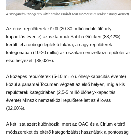
A szingapúri Changi repülőtér erről a listáról sem maradt le (Forrás: Changi Airport)
Az óriás repülőterek közül (20-30 millió induló ülőhely-
kapacitás évente) az isztambuli Sabiha Göcken (83,42%)
került fel a dobogó legfelső fokára, a nagy repülőterek
kategóriában (10-20 millió) az oszakai nemzetközi repülőtér az
első helyezett (88,03%).
A közepes repülőterek (5-10 millió ülőhely-kapacitás évente)
közül a panamai Tocumen végzett az első helyen, míg a kis
repülőterek kategóriában (2,5-5 millió ülőhely-kapacitás
évente) Minszk nemzetközi repülőtere lett az éllovas
(92,60%).
A két lista azért különbözik, mert az OAG és a Cirium eltérő
módszereket és eltérő kategorizálást használtak a pontosság