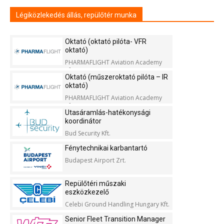
Légiközlekedés állás, repülőtér munka
Oktató (oktató pilóta- VFR
oktató)
PHARMAFLIGHT Aviation Academy
Kft.
Oktató (műszeroktató pilóta – IR
oktató)
PHARMAFLIGHT Aviation Academy
Kft.
Utasáramlás-hatékonysági
koordinátor
Bud Security Kft.
Fénytechnikai karbantartó
Budapest Airport Zrt.
Repülőtéri műszaki
eszközkezelő
Celebi Ground Handling Hungary Kft.
Senior Fleet Transition Manager