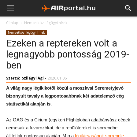
Címlap
Nemzetközi légügyi hírek
Nemzetközi légügyi hírek
Ezeken a reptereken volt a
legnagyobb pontosság 2019-
ben
Szerző:
Szilágyi Ági
-
2020.01.06.
A világ nagy légikikötői közül a moszkvai Seremetyjevó
bizonyult tavaly a legpontosabbnak két adatelemző cég
statisztikái alapján is.
Az OAG és a Cirium (egykori Flightglobal) adatbányász cégek
nemcsak a fuvarozókat, de a repülőtereket is sorrendbe
állították pontosság alapján. Míg a
légitársaságok sorrendje