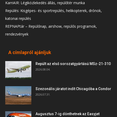
KarriAIR: Légiközlekedés állás, repülőtér munka
Repülés: Kisgépes- és sportrepülés, helikopterek, drónok,
katonai repülés
REPNAPtár – Repülőnap, airshow, repülős programok,
rendezvények
A címlapról ajánljuk
Repült az első sorozatgyártású MSz-21-310
2026.08.04.
Szezonális járatot indít Chicagóba a Condor
2026.07.31.
Augusztus 7-ig dönthetnek az Easyjet