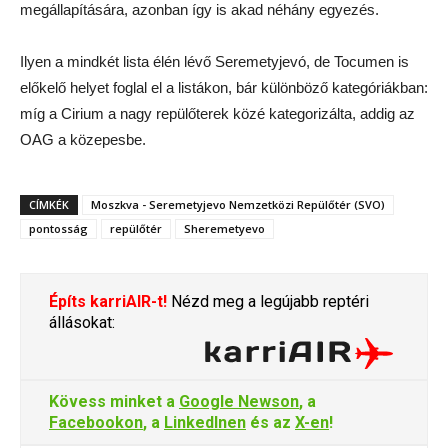
megállapítására, azonban így is akad néhány egyezés.
Ilyen a mindkét lista élén lévő Seremetyjevó, de Tocumen is
előkelő helyet foglal el a listákon, bár különböző kategóriákban:
míg a Cirium a nagy repülőterek közé kategorizálta, addig az
OAG a közepesbe.
CÍMKÉK
Moszkva - Seremetyjevo Nemzetközi Repülőtér (SVO)
pontosság
repülőtér
Sheremetyevo
Építs karriAIR-t!
Nézd meg a legújabb reptéri
állásokat:
Kövess minket a
Google Newson
, a
Facebookon
, a
LinkedInen
és az
X-en
!