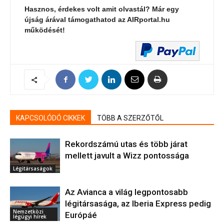
Hasznos, érdekes volt amit olvastál? Már egy
újság árával támogathatod az AIRportal.hu
működését!
KAPCSOLÓDÓ CIKKEK
TÖBB A SZERZŐTŐL
Rekordszámú utas és több járat
mellett javult a Wizz pontossága
Légitársaságok
Az Avianca a világ legpontosabb
légitársasága, az Iberia Express pedig
Nemzetközi
Európáé
légügyi hírek