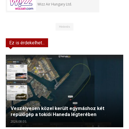
Wizz Air Hungary Ltd.
Hirdetés
Ez is érdekelhet...
Veszélyesen közel került egymáshoz két
repülőgép a tokiói Haneda légterében
2026.08.05.