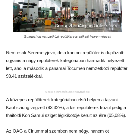
Guangzhou nemzetközi repülőtere is előkelő helyen végzett
Nem csak Seremetyjevó, de a kantoni repülőtér is duplázott:
ugyanis a nagy repülőterek kategóriában harmadik helyezett
lett, ahol a második a panamai Tocumen nemzetközi repülőtér
93,41 százalékkal.
A cikk a hirdetés alatt folytatódik.
A közepes repülőterek kategóriában első helyen a tajvani
Kaohsziung végzett (93,32%), a kis repülőterek közül pedig a
thaiföldi Koh Samui sziget légikikötője került az élre (95,08%).
Az OAG a Ciriummal szemben nem négy, hanem öt