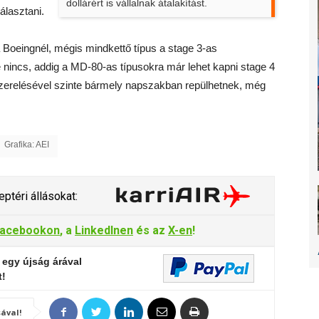
dollárért is vállalnak átalakítást.
álasztani.
Boeingnél, mégis mindkettő típus a stage 3-as
e nincs, addig a MD-80-as típusokra már lehet kapni stage 4
lszerelésével szinte bármely napszakban repülhetnek, még
Grafika: AEI
ptéri állásokat:
acebookon
, a
LinkedInen
és az
X-en
!
 egy újság árával
t!
ával!