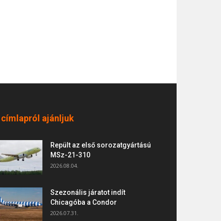
 címlapról ajánljuk
Repült az első sorozatgyártású
MSz-21-310
2026.08.04.
Szezonális járatot indít
Chicagóba a Condor
2026.07.31.