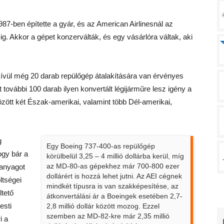
7-ben építette a gyár, és az American Airlinesnál az
ig. Akkor a gépet konzerválták, és egy vásárlóra váltak, aki
kívül még 20 darab repülőgép átalakítására van érvényes
 további 100 darab ilyen konvertált légijárműre lesz igény a
zött két Észak-amerikai, valamint több Dél-amerikai,
g
Egy Boeing 737-400-as repülőgép
gy bár a
körülbelül 3,25 – 4 millió dollárba kerül, míg
az MD-80-as gépekhez már 700-800 ezer
anyagot
dollárért is hozzá lehet jutni. Az AEI cégnek
ltségei
mindkét típusra is van szakképesítése, az
ltető
átkonvertálási ár a Boeingek esetében 2,7-
esti
2,8 millió dollár között mozog. Ezzel
szemben az MD-82-kre már 2,35 millió
i a