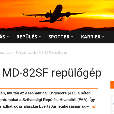
ÁS
REPÜLÉS
SPOTTER
KARRIER
antartás
Felszállt az első MD-82SF repülőgép
ső MD-82SF repülőgép
őgép, miután az Aeronautical Engineers (AEI) a héten
ntumokat a Szövetségi Repülési Hivataltól (FAA). Így
s adhatják az alaszkai Everts Air légitársaságnak
–
írja