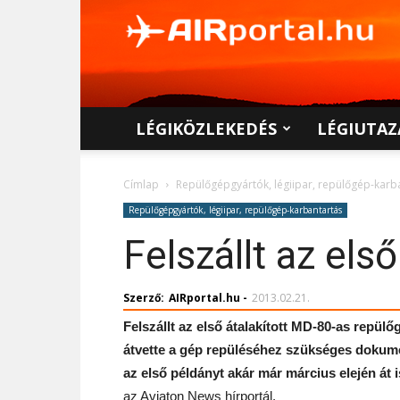
AIRportal.hu
LÉGIKÖZLEKEDÉS
LÉGIUTAZ
Címlap
Repülőgépgyártók, légiipar, repülőgép-karb
Repülőgépgyártók, légiipar, repülőgép-karbantartás
Felszállt az el
Szerző:
AIRportal.hu
-
2013.02.21.
Felszállt az első átalakított MD-80-as repül
átvette a gép repüléséhez szükséges dokume
az első példányt akár már március elején át i
az Aviaton News hírportál.