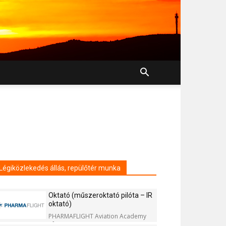
Légiközlekedés állás, repülőtér munka
Oktató (műszeroktató pilóta – IR
oktató)
PHARMAFLIGHT Aviation Academy
Kft.