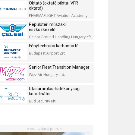
Oktató (oktató pilóta- VFR
oktató)
PHARMAFLIGHT Aviation Academy
Kft.
Repülőtéri műszaki
eszközkezelő
Celebi Ground Handling Hungary Kft.
Fénytechnikai karbantartó
Budapest Airport Zrt.
Senior Fleet Transition Manager
Wizz Air Hungary Ltd.
Utasáramlás-hatékonysági
koordinátor
Bud Security Kft.
A rovat szakmai partnere