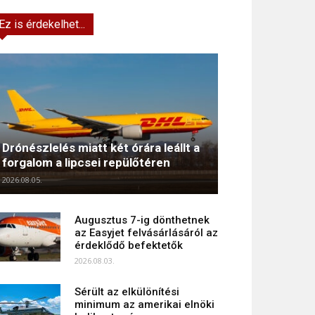
Ez is érdekelhet...
Drónészlelés miatt két órára leállt a
forgalom a lipcsei repülőtéren
2026.08.05.
Augusztus 7-ig dönthetnek
az Easyjet felvásárlásáról az
érdeklődő befektetők
2026.08.03.
Sérült az elkülönítési
minimum az amerikai elnöki