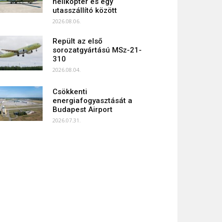
helikopter és egy
utasszállító között
2026.08.06.
Repült az első
sorozatgyártású MSz-21-
310
2026.08.04.
Csökkenti
energiafogyasztását a
Budapest Airport
2026.07.31.