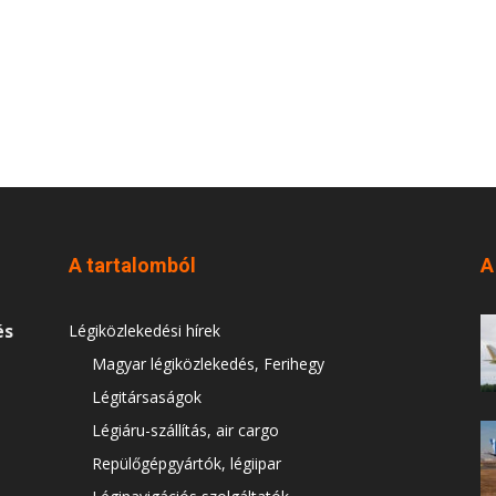
A tartalomból
A
és
Légiközlekedési hírek
Magyar légiközlekedés, Ferihegy
Légitársaságok
Légiáru-szállítás, air cargo
Repülőgépgyártók, légiipar