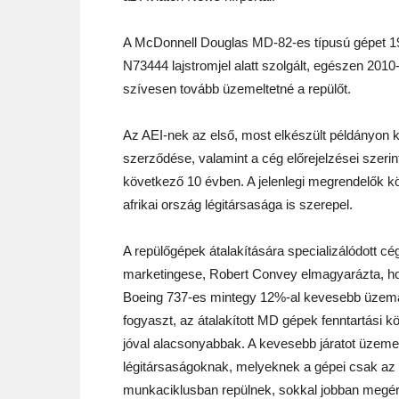
A McDonnell Douglas MD-82-es típusú gépet 198
N73444 lajstromjel alatt szolgált, egészen 2010-
szívesen tovább üzemeltetné a repülőt.
Az AEI-nek az első, most elkészült példányon 
szerződése, valamint a cég előrejelzései szerint
következő 10 évben. A jelenlegi megrendelők kö
afrikai ország légitársasága is szerepel.
A repülőgépek átalakítására specializálódott cé
marketingese, Robert Convey elmagyarázta, ho
Boeing 737-es mintegy 12%-al kevesebb üzem
fogyaszt, az átalakított MD gépek fenntartási kö
jóval alacsonyabbak. A kevesebb járatot üzeme
légitársaságoknak, melyeknek a gépei csak az 
munkaciklusban repülnek, sokkal jobban megér