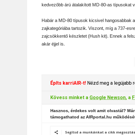
kedvezőbb árú átalakított MD-80-as típusokat v
Habár a MD-80 típusok kicsivel hangosabbak a 
zajkategóriába tartozik. Viszont, míg a 737-esr
zajcsökkentő készletet (Hush kit). Ennek a fe
akár éjjel is.
Építs karriAIR-t!
Nézd meg a legújabb re
Kövess minket a
Google Newson
, a
F
Hasznos, érdekes volt amit olvastál? Már
támogathatod az AIRportal.hu működésé
Segítsd a munkánkat a cikk megosztás