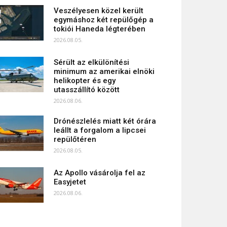
Veszélyesen közel került
egymáshoz két repülőgép a
tokiói Haneda légterében
2026.08.05.
Sérült az elkülönítési
minimum az amerikai elnöki
helikopter és egy
utasszállító között
2026.08.06.
Drónészlelés miatt két órára
leállt a forgalom a lipcsei
repülőtéren
2026.08.05.
Az Apollo vásárolja fel az
Easyjetet
2026.08.06.