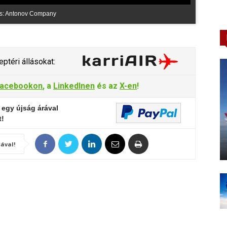
ás: Antonov Company
ptéri állásokat:
acebookon
, a
LinkedInen
és az
X-en
!
 egy újság árával
t!
ával!