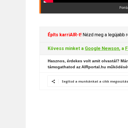
Forr
Építs karriAIR-t!
Nézd meg a legújabb re
Kövess minket a
Google Newson
, a
F
Hasznos, érdekes volt amit olvastál? Már
támogathatod az AIRportal.hu működésé
Segítsd a munkánkat a cikk megosztás