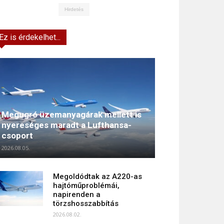
Hirdetés
Ez is érdekelhet...
Megugró üzemanyagárak mellett is
nyereséges maradt a Lufthansa-
csoport
2026.08.05.
Megoldódtak az A220-as
hajtóműproblémái,
napirenden a
törzshosszabbítás
2026.08.02.