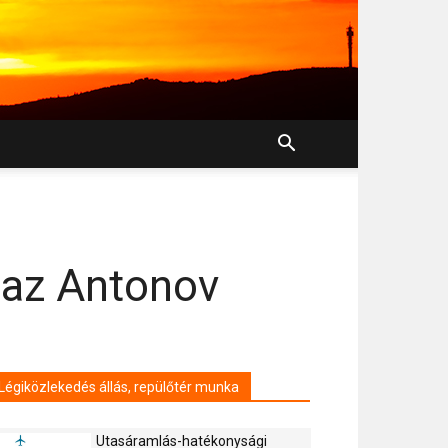
 az Antonov
Légiközlekedés állás, repülőtér munka
Utasáramlás-hatékonysági