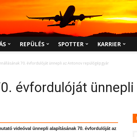
ÁS
REPÜLÉS
SPOTTER
KARRIER
nnállásának 70. évfordulóját ünnepli az Antonov repülőgépgyár
0. évfordulóját ünnepli
tató videóval ünnepli alapításának 70. évfordulóját az