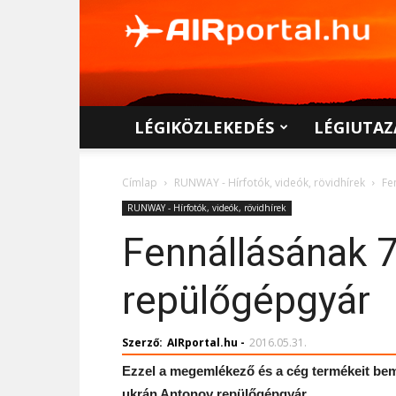
AIRportal.hu
LÉGIKÖZLEKEDÉS
LÉGIUTAZ
Címlap
RUNWAY - Hírfotók, videók, rövidhírek
Fe
RUNWAY - Hírfotók, videók, rövidhírek
Fennállásának 7
repülőgépgyár
Szerző:
AIRportal.hu
-
2016.05.31.
Ezzel a megemlékező és a cég termékeit bemu
ukrán Antonov repülőgépgyár.