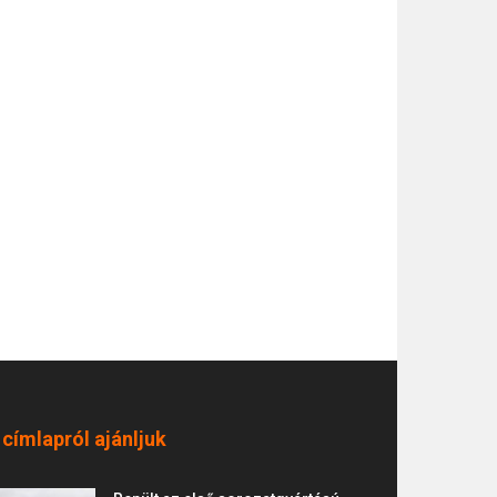
 címlapról ajánljuk